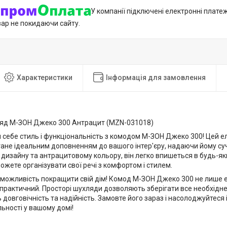
У компанії підключені електронні плате
вар не покидаючи сайту.
Характеристики
Інформація для замовлення
яд М-ЗОН Джеко 300 Антрацит (MZN-031018)
 себе стиль і функціональність з комодом М-ЗОН Джеко 300! Цей е
ане ідеальним доповненням до вашого інтер'єру, надаючи йому су
изайну та антрацитовому кольору, він легко впишеться в будь-який
можете організувати свої речі з комфортом і стилем.
 можливість покращити свій дім! Комод М-ЗОН Джеко 300 не лише е
рактичний. Просторі шухляди дозволяють зберігати все необхідне п
довговічність та надійність. Замовте його зараз і насолоджуйтес
ьності у вашому домі!