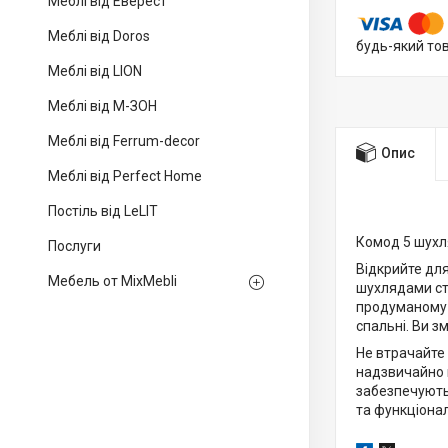
Меблі від Еверест
Меблі від Doros
будь-який то
Меблі від LION
Меблі від М-ЗОН
Меблі від Ferrum-decor
Опис
Меблі від Perfect Home
Постіль від LeLIT
Комод 5 шухл
Послуги
Відкрийте для
Мебель от MixMebli
шухлядами ст
продуманому д
спальні. Ви з
Не втрачайте
надзвичайно п
забезпечують 
та функціонал