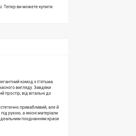
жі. Тепер ви можете купити
легантний комод з п'ятьма
часного вигляду. Завдяки
 простір, від вітальні до
стетично привабливий, але й
ід рукою, а якісні матеріали
я ідеальним поєднанням краси