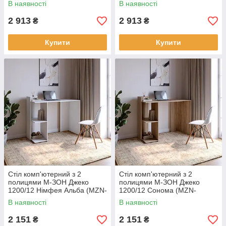
В наявності
В наявності
2 913
2 913
₴
₴
Купити
Купити
Cтіл комп'ютерний з 2
Cтіл комп'ютерний з 2
полицями М-ЗОН Джеко
полицями М-ЗОН Джеко
1200/12 Німфея Альба (MZN-
1200/12 Сонома (MZN-
031019)
031020)
В наявності
В наявності
2 151
2 151
₴
₴