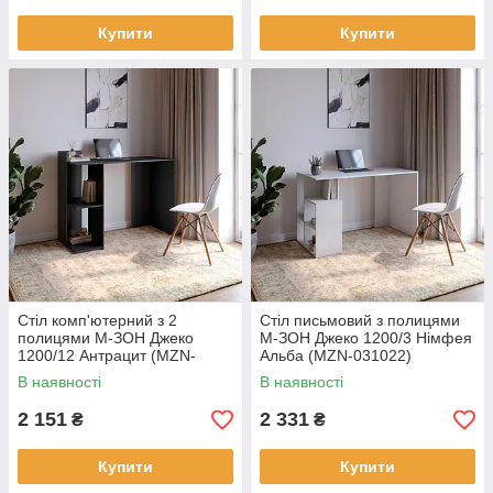
Купити
Купити
Cтіл комп'ютерний з 2
Cтіл письмовий з полицями
полицями М-ЗОН Джеко
М-ЗОН Джеко 1200/3 Німфея
1200/12 Антрацит (MZN-
Альба (MZN-031022)
031021)
В наявності
В наявності
2 151
2 331
₴
₴
Купити
Купити