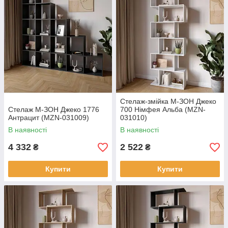
Стелаж-змійка М-ЗОН Джеко
Стелаж М-ЗОН Джеко 1776
700 Німфея Альба (MZN-
Антрацит (MZN-031009)
031010)
В наявності
В наявності
4 332
2 522
₴
₴
Купити
Купити