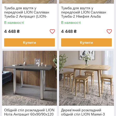
Тумба для взуття у
Тумба для взуття у
передпокій LION Салліван
передпокій LION Салліван
Тумба-2 Антрацит (LION-
Тумба-2 Німфея Альба
041118) ТОП
(білий) (LION-041142) ТОП
В наявності
В наявності
4 448
4 448
₴
₴
Купити
Купити
Обідній стіл розкладний LION
Дерев'яний розкладний
Нота Антрацит 60x90/90x120
обідній стіл LION Маямі-3