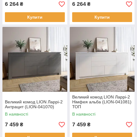
6 264
6 264
₴
₴
Купити
Купити
Великий комод LION Ларрі-2
Великий комод LION Ларрі-2
Німфея альба (LION-041081)
Антрацит (LION-041070)
ТОП
В наявності
В наявності
7 459
7 459
₴
₴