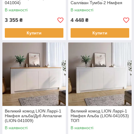
041004)
Салліван Тумба-2 Німфея
альба/Дуб Аппалачі (LION-
В наявності
В наявності
041007)
3 355
4 448
₴
₴
Купити
Купити
Великий комод LION Ларрі-1
Великий комод LION Ларрі-1
Нiмфея альба/Дуб Аппалачи
Німфея Альба (LION-041053)
(LION-041009)
ТОП
В наявності
В наявності