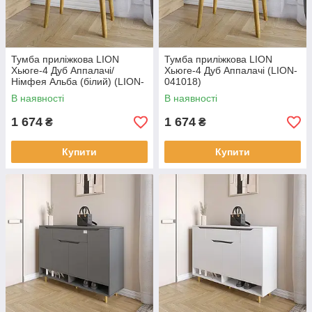
Тумба приліжкова LION
Тумба приліжкова LION
Хьюге-4 Дуб Аппалачі/
Хьюге-4 Дуб Аппалачі (LION-
Німфея Альба (білий) (LION-
041018)
041019)
В наявності
В наявності
1 674
1 674
₴
₴
Купити
Купити