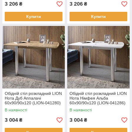
3 206
3 206
₴
₴
Купити
Купити
Обідній стіл розкладний LION
Обідній стіл розкладний LION
Нота Дуб Аппалачі
Нота Німфея Альба
60x90/90x120 (LION-041280)
60x90/90x120 (LION-041286)
В наявності
В наявності
3 004
3 004
₴
₴