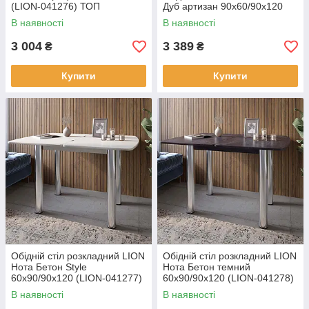
(LION-041276) ТОП
Дуб артизан 90х60/90х120
(LION-041267) ТОП
В наявності
В наявності
3 004
3 389
₴
₴
Купити
Купити
Обідній стіл розкладний LION
Обідній стіл розкладний LION
Нота Бетон Style
Нота Бетон темний
60x90/90x120 (LION-041277)
60x90/90x120 (LION-041278)
В наявності
В наявності