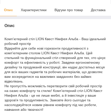
Опис
Характеристики
Відгуки про товар
Доставка
Опис
Комп'ютерний стіл LION Квест Німфея Альба - Ваш ідеальний
робочий простір
Відкрийте для себе нові горизонти продуктивності з
комп'ютерним столом LION Квест Німфея Альба. Цей
стильний та функціональний стіл створений для тих, хто цінує
комфорт та ефективність у роботі. Завдяки ергономічному
дизайну та продуманій конструкції, він надає достатньо місця
для всіх ваших гаджетів та робочих матеріалів, що дозволяє
вам зосередитися на важливих завданнях без зайвих
відволікань.
Не пропустіть можливість перетворити свій робочий простір
на оазис комфорту та стилю! Комп'ютерний стіл LION Квест
Німфея Альба - це не лише меблі, а й інвестиція у ваше
здоров'я та продуктивність. Замовте його сьогодні та
насолоджуйтеся новим рівнем комфорту під час роботи,
навчання або творчості!