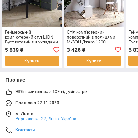
Геймерський
Стіл комп'ютерний
Гей
комп'ютерний стіл LION
поворотний з полицями
комп
Буст кутовий з шухлядами
М-ЗОН Джеко 1200
Буст
Антрацит/Зелений (LION-
Німфея Альба (MZN-
Антр
5 839
3 426
5 8
₴
₴
041463)
031031)
ТОП
Купити
Купити
Про нас
98% позитивних з 109 відгуків за рік
Працює з 27.11.2023
м. Львів
Варшавська 22, Львів, Україна
Контакти