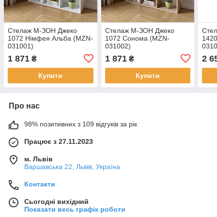
Стелаж М-ЗОН Джеко
Стелаж М-ЗОН Джеко
Сте
1072 Німфея Альба (MZN-
1072 Сонома (MZN-
142
031001)
031002)
0310
1 871
1 871
2 6
₴
₴
Купити
Купити
Про нас
98% позитивних з 109 відгуків за рік
Працює з 27.11.2023
м. Львів
Варшавська 22, Львів, Україна
Контакти
Сьогодні вихідний
Показати весь графік роботи