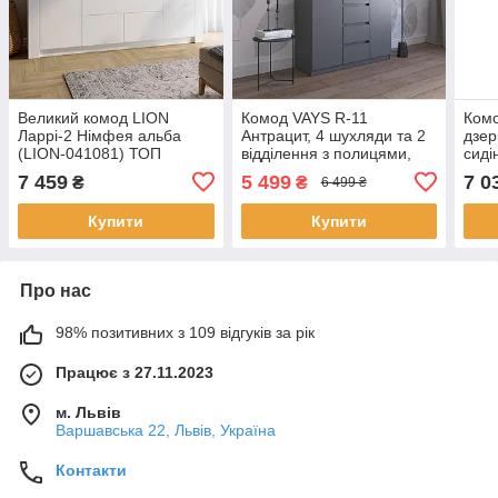
Великий комод LION
Комод VAYS R-11
Комо
Ларрі-2 Німфея альба
Антрацит, 4 шухляди та 2
дзер
(LION-041081) ТОП
відділення з полицями,
сиді
без ручок, ЛДСП,
LION
7 459
5 499
7 0
₴
₴
6 499 ₴
120×40×98 см - для
(біл
спальні, вітальні,
ТОП
Купити
Купити
передпокою
Про нас
98% позитивних з 109 відгуків за рік
Працює з 27.11.2023
м. Львів
Варшавська 22, Львів, Україна
Контакти