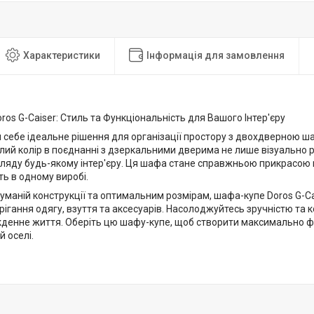
Характеристики
Інформація для замовлення
os G-Caiser: Стиль та Функціональність для Вашого Інтер'єру
 себе ідеальне рішення для організації простору з двохдверною шаф
лий колір в поєднанні з дзеркальними дверима не лише візуально 
гляду будь-якому інтер'єру. Ця шафа стане справжньою прикрасою
ть в одному виробі.
уманій конструкції та оптимальним розмірам, шафа-купе Doros G-C
рігання одягу, взуття та аксесуарів. Насолоджуйтесь зручністю та 
кденне життя. Оберіть цю шафу-купе, щоб створити максимально ф
й оселі.