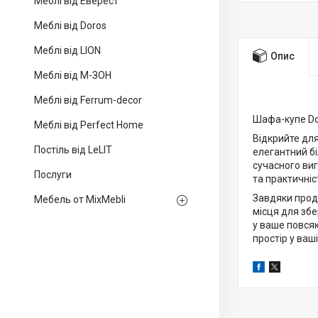
Меблі від Еверест
Меблі від Doros
Меблі від LION
Опис
Меблі від М-ЗОН
Меблі від Ferrum-decor
Шафа-купе Dor
Меблі від Perfect Home
Відкрийте для
Постіль від LeLIT
елегантний бі
сучасного ви
Послуги
та практичніс
Завдяки прод
Мебель от MixMebli
місця для збе
у ваше повся
простір у ваші