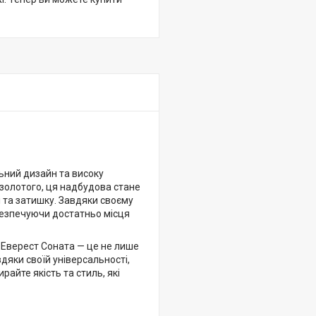
льний дизайн та високу
 золотого, ця надбудова стане
 та затишку. Завдяки своєму
безпечуючи достатньо місця
 Еверест Соната — це не лише
дяки своїй універсальності,
айте якість та стиль, які