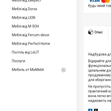
Меблі від Еверест
будь-який то
Меблі від Doros
Меблі від LION
Меблі від М-ЗОН
Опис
Меблі від Ferrum-decor
Меблі від Perfect Home
Постіль від LeLIT
Надбудова для
Послуги
Відкрийте для
функціональні
Мебель от MixMebli
ідеальним до
продуманому 
для зберіганн
Не пропустіт
практичний ел
вона легко вп
надихають на