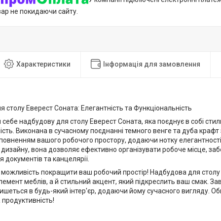
вар не покидаючи сайту.
Характеристики
Інформація для замовлення
 столу Еверест Соната: Елегантність та Функціональність
 себе надбудову для столу Еверест Соната, яка поєднує в собі сти
сть. Виконана в сучасному поєднанні темного венге та дуба крафт
повненням вашого робочого простору, додаючи нотку елегантності
дизайну, вона дозволяє ефективно організувати робоче місце, за
я документів та канцелярії.
ь можливість покращити ваш робочий простір! Надбудова для столу
емент меблів, а й стильний акцент, який підкреслить ваш смак. Зав
ишеться в будь-який інтер'єр, додаючи йому сучасного вигляду. Обир
 продуктивність!