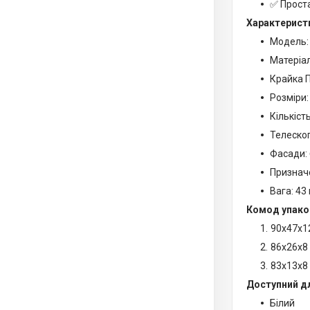
✅ Проста
Характерист
Модель:
Матеріа
Крайка П
Розміри:
Кількіст
Телескоп
Фасади: 
Призначе
Вага: 43 
Комод упаков
90х47х1
86х26х8
83х13х8
Доступний д
Білий