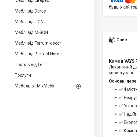
Меблі від Еверест
будь-який то
Меблі від Doros
Меблі від LION
Меблі від М-ЗОН
Опис
Меблі від Ferrum-decor
Меблі від Perfect Home
Комод VAYS 
Постіль від LeLIT
Лаконічний ди
користуванні.
Послуги
Основні пере
Мебель от MixMebli
✅ 4 міст
✅ Безруч
✅ Універ
✅ Надійн
✅ Еколог
✅ Компа