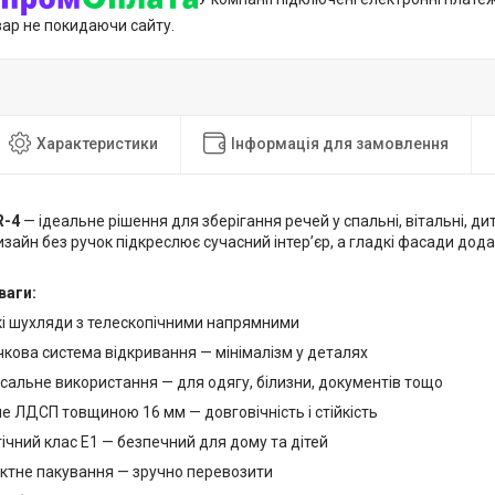
вар не покидаючи сайту.
Характеристики
Інформація для замовлення
R-4
— ідеальне рішення для зберігання речей у спальні, вітальні, ди
зайн без ручок підкреслює сучасний інтер’єр, а гладкі фасади дода
ваги:
кі шухляди з телескопічними напрямними
кова система відкривання — мінімалізм у деталях
сальне використання — для одягу, білизни, документів тощо
е ЛДСП товщиною 16 мм — довговічність і стійкість
ічний клас Е1 — безпечний для дому та дітей
ктне пакування — зручно перевозити