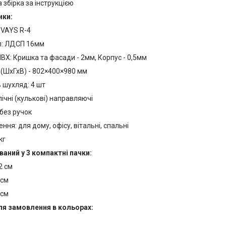
 збірка за інструкцією
ики:
 VAYS R-4
л: ЛДСП 16мм
ВХ: Кришка та фасади - 2мм, Корпус - 0,5мм
 (ШхГхВ) - 802×400×980 мм
ь шухляд: 4 шт
ічні (кулькові) направляючі
без ручок
ння: для дому, офісу, вітальні, спальні
кг
аний у 3 компактні пачки:
2 см
 см
 см
ля замовлення в кольорах: