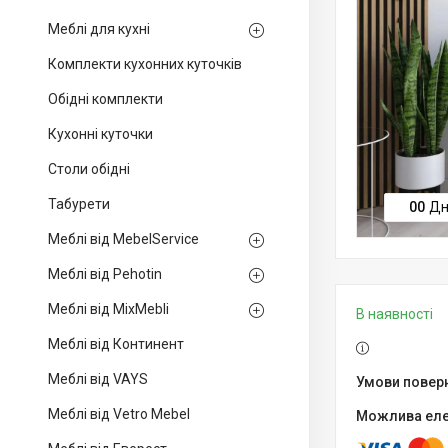
Меблі для кухні
Комплекти кухонних куточків
Обідні комплекти
Кухонні куточки
Столи обідні
Табурети
0
0
Дн
Меблі від MebelService
Меблі від Pehotin
Меблі від MixMebli
В наявності
Меблі від Континент
Меблі від VAYS
Меблі від Vetro Mebel