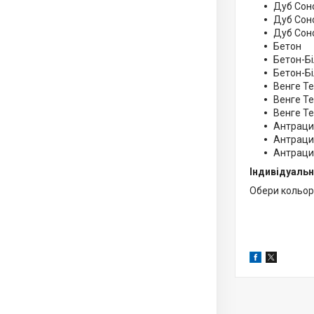
Дуб Со
Дуб Соно
Дуб Сон
Бетон
Бетон-Бі
Бетон-Б
Венге Т
Венге Те
Венге Т
Антраци
Антрацит
Антраци
Індивідуальн
Обери кольори