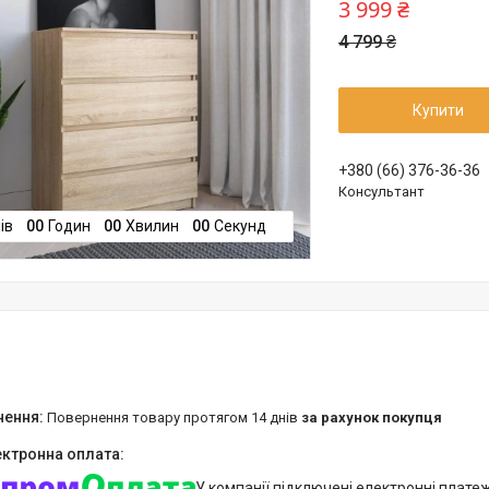
3 999 ₴
4 799 ₴
Купити
+380 (66) 376-36-36
Консультант
ів
0
0
Годин
0
0
Хвилин
0
0
Секунд
повернення товару протягом 14 днів
за рахунок покупця
У компанії підключені електронні плате