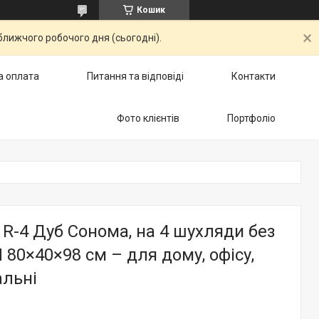
Кошик
ближчого робочого дня (сьогодні).
а оплата
Питання та відповіді
Контакти
Фото клієнтів
Портфоліо
R-4 Дуб Сонома, на 4 шухляди без
 80×40×98 см – для дому, офісу,
альні