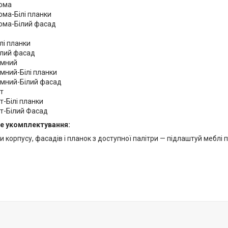
нома
ма-Білі планки
ома-Білий фасад
лі планки
ілий фасад
емний
мний-Білі планки
емний-Білий фасад
т
-Білі планки
т-Білий Фасад
е укомплектування:
 корпусу, фасадів і планок з доступної палітри — підлаштуй меблі під