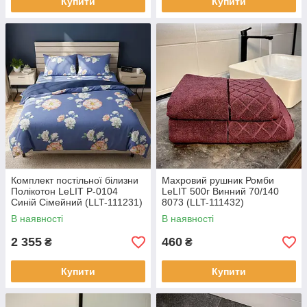
Купити
Купити
Комплект постільної білизни
Махровий рушник Ромби
Полікотон LeLIT P-0104
LeLIT 500г Винний 70/140
Синій Сімейний (LLT-111231)
8073 (LLT-111432)
В наявності
В наявності
2 355
460
₴
₴
Купити
Купити