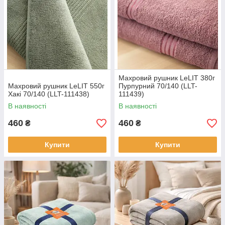
Махровий рушник LeLIT 380г
Махровий рушник LeLIT 550г
Пурпурний 70/140 (LLT-
Хакі 70/140 (LLT-111438)
111439)
В наявності
В наявності
460
460
₴
₴
Купити
Купити