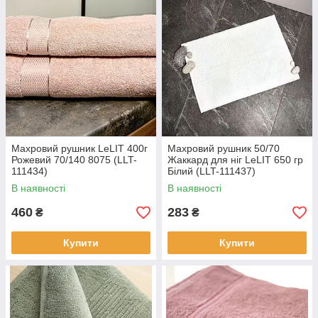
Махровий рушник LeLIT 400г
Махровий рушник 50/70
Рожевий 70/140 8075 (LLT-
Жаккард для ніг LeLIT 650 гр
111434)
Білий (LLT-111437)
В наявності
В наявності
460
283
₴
₴
Купити
Купити