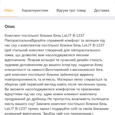
Опис
Характеристики
Відгуки про товар
Доставка
Опис
Комплект постільної білизни Бязь LeLIT B-1237
ПівтораспальнаВідчуйте справжній комфорт та затишок під
час сну з комплектом постільної білизни Бязь LeLIT B-1237.
Цей стильний комплект створений для півтораспального
ліжка, що дозволяє вам насолоджуватися якісним
відпочинком. Яскраві кольори та сучасний дизайн стануть
чудовим доповненням до вашого інтер'єру, надаючи йому
елегантності та свіжості.Виготовлений з високоякісної бязі,
цей комплект постільної білизни забезпечує відмінну
повітропроникність та м'якість. Матеріал легко стирається та
зберігає свій первісний вигляд навіть після численних прань.
Ви зможете насолоджуватися комфортом та приємними
відчуттями під час сну, адже кожен елемент комплекту
продуманий до дрібниць.Не пропустіть можливість поліпшити
якість вашого сну! Замовте комплект постільної білизни Бязь
LeLIT B-1237 прямо зараз і подаруйте собі та своїм близьким
розкішний відпочинок. Зробіть свій сон приємнішим і