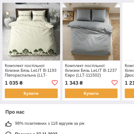
Комплект постільної
Комплект постільної
Комп
білизни Бязь LeLIT B-1193
білизни Бязь LeLIT B-1237
біли
Півтораспальна (LLT-
Євро (LLT-111502)
Двос
111030)
1 035
1 343
1 2
₴
₴
Купити
Купити
Про нас
98% позитивних з 118 відгуків за рік
Працює з 27.11.2023