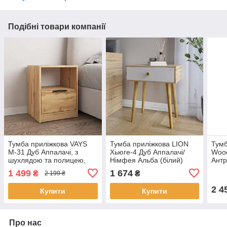
Подібні товари компанії
Тумба приліжкова VAYS
Тумба приліжкова LION
Тумб
M-31 Дуб Аппалачі, з
Хьюге-4 Дуб Аппалачі/
Woo
шухлядою та полицею,
Німфея Альба (білий)
Антр
ЛДСП, 40х35х50 см – для
(LION-041019)
(LIO
1 499
1 674
₴
₴
2 199 ₴
спальні
2 4
Купити
Купити
Про нас