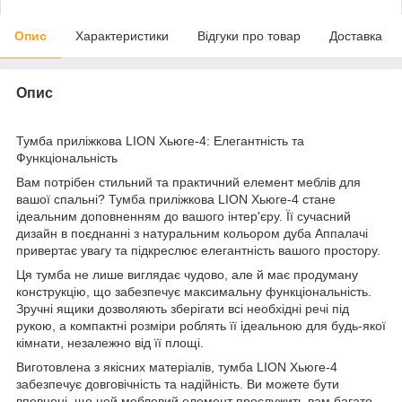
Опис
Характеристики
Відгуки про товар
Доставка
Опис
Тумба приліжкова LION Хьюге-4: Елегантність та
Функціональність
Вам потрібен стильний та практичний елемент меблів для
вашої спальні? Тумба приліжкова LION Хьюге-4 стане
ідеальним доповненням до вашого інтер'єру. Її сучасний
дизайн в поєднанні з натуральним кольором дуба Аппалачі
привертає увагу та підкреслює елегантність вашого простору.
Ця тумба не лише виглядає чудово, але й має продуману
конструкцію, що забезпечує максимальну функціональність.
Зручні ящики дозволяють зберігати всі необхідні речі під
рукою, а компактні розміри роблять її ідеальною для будь-якої
кімнати, незалежно від її площі.
Виготовлена з якісних матеріалів, тумба LION Хьюге-4
забезпечує довговічність та надійність. Ви можете бути
впевнені, що цей меблевий елемент прослужить вам багато