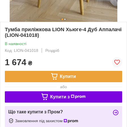
Тумба приліжкова LION Хьюге-4 Дуб Аппалачі
(LION-041018)
В наявності
Код: LION-041018
Роздріб
1 674
₴
Купити
або
Купити з
Що таке купити з Пром?
Замовлення під захистом