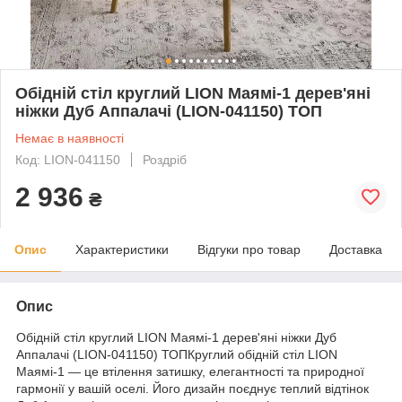
Обідній стіл круглий LION Маямі-1 дерев'яні
ніжки Дуб Аппалачі (LION-041150) ТОП
Немає в наявності
Код: LION-041150
Роздріб
2 936
₴
Опис
Характеристики
Відгуки про товар
Доставка
Опис
Обідній стіл круглий LION Маямі-1 дерев'яні ніжки Дуб
Аппалачі (LION-041150) ТОПКруглий обідній стіл LION
Маямі-1 — це втілення затишку, елегантності та природної
гармонії у вашій оселі. Його дизайн поєднує теплий відтінок