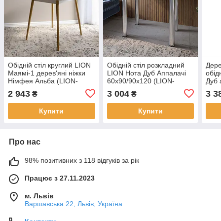
Обідній стіл круглий LION
Обідній стіл розкладний
Дере
Маямі-1 дерев'яні ніжки
LION Нота Дуб Аппалачі
обід
Німфея Альба (LION-
60x90/90x120 (LION-
Дуб 
041002)
041280)
(LIO
2 943
3 004
3 3
₴
₴
Купити
Купити
Про нас
98% позитивних з 118 відгуків за рік
Працює з 27.11.2023
м. Львів
Варшавська 22, Львів, Україна