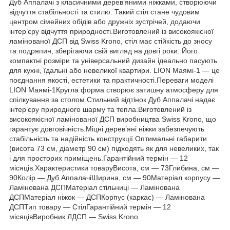
Дуб Аппалачі з класичними дерев’яними ніжками, створюючи
відчуття стабільності та стилю. Такий стіл стане чудовим
центром сімейних обідів або дружніх зустрічей, додаючи
інтер’єру відчуття природності.Виготовлений із високоякісної
ламінованої ДСП від Swiss Krono, стіл має стійкість до зносу
та подряпин, зберігаючи свій вигляд на довгі роки. Його
компактні розміри та універсальний дизайн ідеально пасують
для кухні, їдальні або невеликої квартири. LION Маямі-1 — це
поєднання якості, естетики та практичності.Переваги моделі
LION Маямі-1Кругла форма створює затишну атмосферу для
спілкування за столом.Стильний відтінок Дуб Аппалачі надає
інтер’єру природного шарму та тепла.Виготовлений із
високоякісної ламінованої ДСП виробництва Swiss Krono, що
гарантує довговічність.Міцні дерев’яні ніжки забезпечують
стабільність та надійність конструкції.Оптимальні габарити
(висота 73 см, діаметр 90 см) підходять як для невеликих, так
і для просторих приміщень.Гарантійний термін — 12
місяців.Характеристики товаруВисота, см — 73Глибина, см —
90Колір — Дуб АппалачіШирина, см — 90Матеріал корпусу —
Ламінована ДСПМатеріал стільниці — Ламінована
ДСПМатеріал ніжок — ДСПКорпус (каркас) — Ламінована
ДСПТип товару — СтілГарантійний термін — 12
місяцівВиробник ЛДСП — Swiss Krono