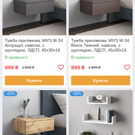
Тумба приліжкова VAYS M-34
Тумба приліжкова VAYS M-34
Антрацит, навісна, з
Венге Темний, навісна, з
шухлядою, ЛДСП, 45х30х16
шухлядою, ЛДСП, 45х30х16
см – для спальні
см – для спальні
В наявності
В наявності
899
899
₴
₴
1 899 ₴
1 899 ₴
Купити
Купити
–53%
–50%