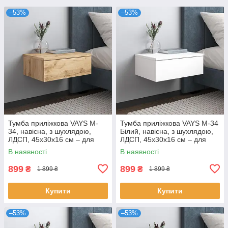
–53%
–53%
Тумба приліжкова VAYS M-
Тумба приліжкова VAYS M-34
34, навісна, з шухлядою,
Білий, навісна, з шухлядою,
ЛДСП, 45х30х16 см – для
ЛДСП, 45х30х16 см – для
спальні
спальні
В наявності
В наявності
899
899
₴
₴
1 899 ₴
1 899 ₴
Купити
Купити
–53%
–53%