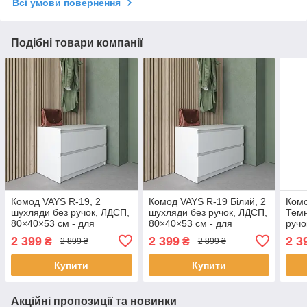
Всі умови повернення
Подібні товари компанії
Комод VAYS R-19, 2
Комод VAYS R-19 Білий, 2
Комо
шухляди без ручок, ЛДСП,
шухляди без ручок, ЛДСП,
Темн
80×40×53 см - для
80×40×53 см - для
ручо
передпокою, спальні,
передпокою, спальні,
- дл
2 399
2 399
2 3
₴
₴
2 899 ₴
2 899 ₴
вітальні
вітальні
спал
Купити
Купити
Акційні пропозиції та новинки