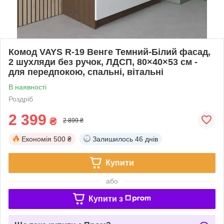
Комод VAYS R-19 Венге Темний-Білий фасад,
2 шухляди без ручок, ЛДСП, 80×40×53 см -
для передпокою, спальні, вітальні
В наявності
Роздріб
2 399
₴
2 899 ₴
Економія
500 ₴
Залишилось
46 днів
Купити
або
Купити з