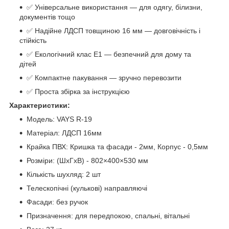
✅ Універсальне використання — для одягу, білизни,
документів тощо
✅ Надійне ЛДСП товщиною 16 мм — довговічність і
стійкість
✅ Екологічний клас Е1 — безпечний для дому та
дітей
✅ Компактне пакування — зручно перевозити
✅ Проста збірка за інструкцією
Характеристики:
Модель: VAYS R-19
Матеріал: ЛДСП 16мм
Крайка ПВХ: Кришка та фасади - 2мм, Корпус - 0,5мм
Розміри: (ШхГхВ) - 802×400×530 мм
Кількість шухляд: 2 шт
Телескопічні (кулькові) направляючі
Фасади: без ручок
Призначення: для передпокою, спальні, вітальні