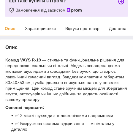
Що таке купити з Пром?
Замовлення під захистом
Опис
Характеристики
Відгуки про товар
Доставка
Опис
Комод VAYS R-19
— стильне та функціональне рішення для
передпокою, спальні чи вітальні. Модель оснащена двома
місткими шухлядами з фасадами без ручок, що створює
лаконічний сучасний вигляд. Завдяки компактним габаритам
80×40×53 см, тумба ідеально вписується навіть у невеликі
приміщення. Цей комод стане зручним місцем для зберігання
взуття, аксесуарів чи інших дрібниць та додасть охайності
вашому простору.
Основні переваги:
✅ 2 місткі шухляди з телескопічними напрямними
✅ Безручкова система відкривання — мінімалізм у
деталях