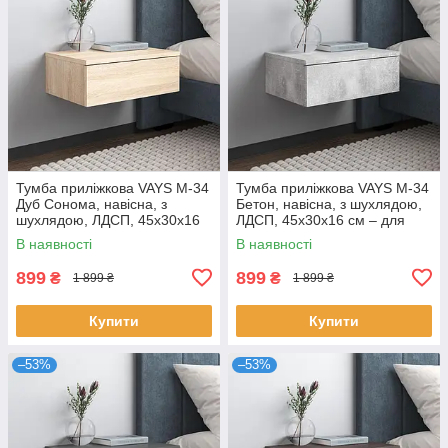
Тумба приліжкова VAYS M-34
Тумба приліжкова VAYS M-34
Дуб Сонома, навісна, з
Бетон, навісна, з шухлядою,
шухлядою, ЛДСП, 45х30х16
ЛДСП, 45х30х16 см – для
см – для спальні
спальні
В наявності
В наявності
899
899
₴
₴
1 899 ₴
1 899 ₴
Купити
Купити
–53%
–53%