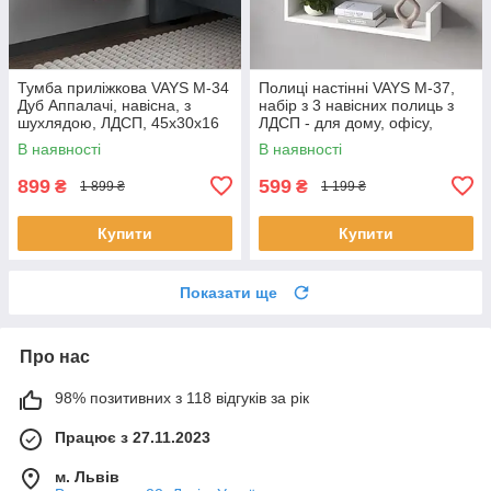
Тумба приліжкова VAYS M-34
Полиці настінні VAYS M-37,
Дуб Аппалачі, навісна, з
набір з 3 навісних полиць з
шухлядою, ЛДСП, 45х30х16
ЛДСП - для дому, офісу,
см – для спальні
вітальні
В наявності
В наявності
899
599
₴
₴
1 899 ₴
1 199 ₴
Купити
Купити
Показати ще
Про нас
98% позитивних з 118 відгуків за рік
Працює з 27.11.2023
м. Львів