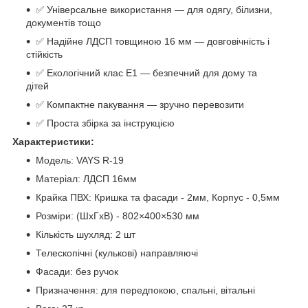
✅ Універсальне використання — для одягу, білизни,
документів тощо
✅ Надійне ЛДСП товщиною 16 мм — довговічність і
стійкість
✅ Екологічний клас Е1 — безпечний для дому та
дітей
✅ Компактне пакування — зручно перевозити
✅ Проста збірка за інструкцією
Характеристики:
Модель: VAYS R-19
Матеріал: ЛДСП 16мм
Крайка ПВХ: Кришка та фасади - 2мм, Корпус - 0,5мм
Розміри: (ШхГхВ) - 802×400×530 мм
Кількість шухляд: 2 шт
Телескопічні (кулькові) направляючі
Фасади: без ручок
Призначення: для передпокою, спальні, вітальні