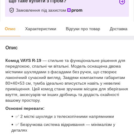
Що таке купити з Пром?
Замовлення під захистом
Опис
Характеристики
Відгуки про товар
Доставка
Опис
Комод VAYS R-19
— стильне та функціональне рішення для
передпокою, спальні чи вітальні. Модель оснащена двома
місткими шухлядами з фасадами без ручок, що створює
лаконічний сучасний вигляд. Завдяки компактним габаритам
80×40×53 см, тумба ідеально вписується навіть у невеликі
приміщення. Цей комод стане зручним місцем для зберігання
взуття, аксесуарів чи інших дрібниць та додасть охайності
вашому простору.
Основні переваги:
✅ 2 місткі шухляди з телескопічними напрямними
✅ Безручкова система відкривання — мінімалізм у
деталях