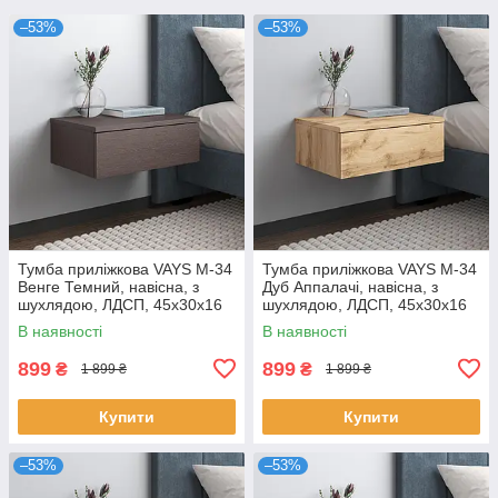
–53%
–53%
Тумба приліжкова VAYS M-34
Тумба приліжкова VAYS M-34
Венге Темний, навісна, з
Дуб Аппалачі, навісна, з
шухлядою, ЛДСП, 45х30х16
шухлядою, ЛДСП, 45х30х16
см – для спальні
см – для спальні
В наявності
В наявності
899
899
₴
₴
1 899 ₴
1 899 ₴
Купити
Купити
–53%
–53%