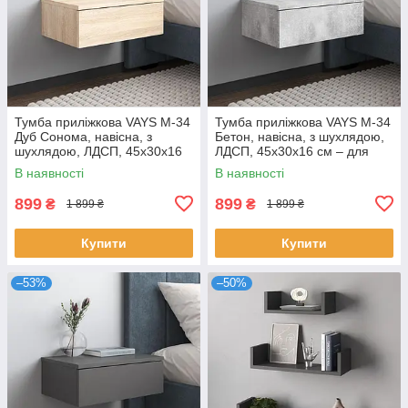
Тумба приліжкова VAYS M-34
Тумба приліжкова VAYS M-34
Дуб Сонома, навісна, з
Бетон, навісна, з шухлядою,
шухлядою, ЛДСП, 45х30х16
ЛДСП, 45х30х16 см – для
см – для спальні
спальні
В наявності
В наявності
899
899
₴
₴
1 899 ₴
1 899 ₴
Купити
Купити
–53%
–50%