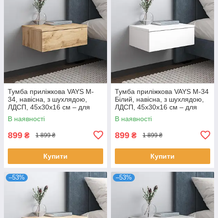
Тумба приліжкова VAYS M-
Тумба приліжкова VAYS M-34
34, навісна, з шухлядою,
Білий, навісна, з шухлядою,
ЛДСП, 45х30х16 см – для
ЛДСП, 45х30х16 см – для
спальні
спальні
В наявності
В наявності
899
899
₴
₴
1 899 ₴
1 899 ₴
Купити
Купити
–53%
–53%