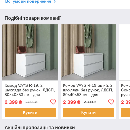
Всі умови повернення
Подібні товари компанії
Комод VAYS R-19, 2
Комод VAYS R-19 Білий, 2
Комо
шухляди без ручок, ЛДСП,
шухляди без ручок, ЛДСП,
Соно
80×40×53 см - для
80×40×53 см - для
ручо
передпокою, спальні,
передпокою, спальні,
- дл
2 399
2 399
2 3
₴
₴
2 899 ₴
2 899 ₴
вітальні
вітальні
спал
Купити
Купити
Акційні пропозиції та новинки