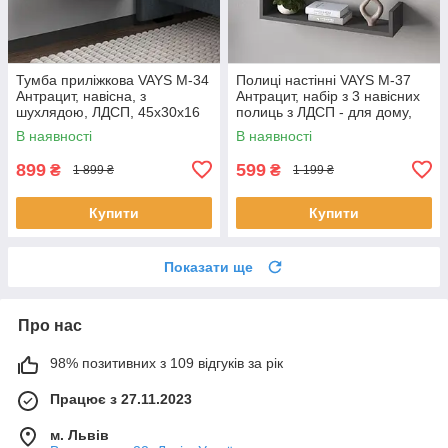
Тумба приліжкова VAYS M-34
Полиці настінні VAYS M-37
Антрацит, навісна, з
Антрацит, набір з 3 навісних
шухлядою, ЛДСП, 45х30х16
полиць з ЛДСП - для дому,
см – для спальні
офісу, вітальні
В наявності
В наявності
899
599
₴
₴
1 899 ₴
1 199 ₴
Купити
Купити
Показати ще
Про нас
98% позитивних з 109 відгуків за рік
Працює з 27.11.2023
м. Львів