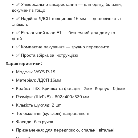
✅ Універсальне використання — для одягу, білизни,
документів тощо
✅ Надійне ЛДСП товщиною 16 мм — довговічність і
стійкість
✅ Екологічний клас Е1 — безпечний для дому та
дітей
✅ Компактне пакування — зручно перевозити
✅ Проста збірка за інструкцією
Характеристики:
Модель: VAYS R-19
Матеріал: ЛДСП 16мм
Крайка ПВХ: Кришка та фасади - 2мм, Корпус - 0,5мм
Розміри: (ШхГхВ) - 802×400×530 мм
Кількість шухляд: 2 шт
Телескопічні (кулькові) направляючі
Фасади: без ручок
Призначення: для передпокою, спальні, вітальні