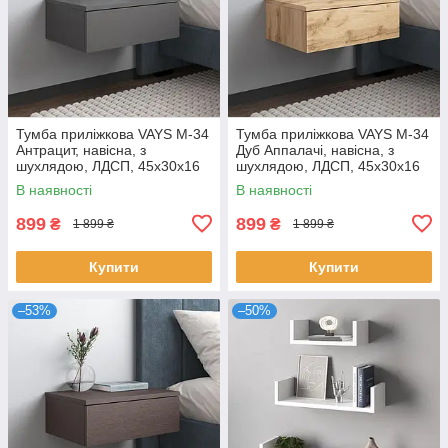
Тумба приліжкова VAYS M-34
Тумба приліжкова VAYS M-34
Антрацит, навісна, з
Дуб Аппалачі, навісна, з
шухлядою, ЛДСП, 45х30х16
шухлядою, ЛДСП, 45х30х16
см – для спальні
см – для спальні
В наявності
В наявності
899
899
₴
₴
1 899 ₴
1 899 ₴
Купити
Купити
–53%
–50%