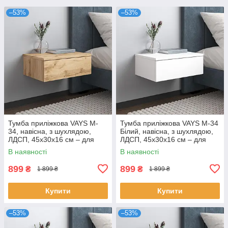
–53%
–53%
Тумба приліжкова VAYS M-
Тумба приліжкова VAYS M-34
34, навісна, з шухлядою,
Білий, навісна, з шухлядою,
ЛДСП, 45х30х16 см – для
ЛДСП, 45х30х16 см – для
спальні
спальні
В наявності
В наявності
899
899
₴
₴
1 899 ₴
1 899 ₴
Купити
Купити
–53%
–53%