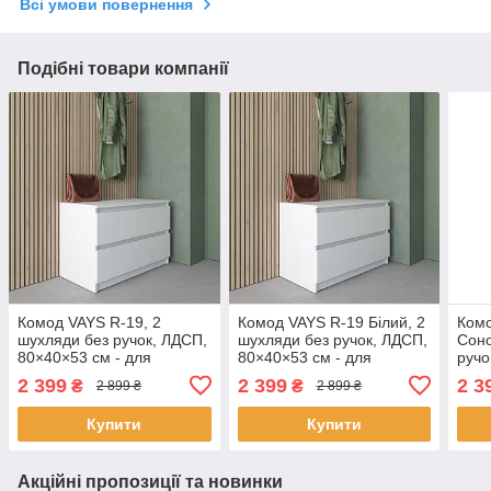
Всі умови повернення
Подібні товари компанії
Комод VAYS R-19, 2
Комод VAYS R-19 Білий, 2
Комо
шухляди без ручок, ЛДСП,
шухляди без ручок, ЛДСП,
Соно
80×40×53 см - для
80×40×53 см - для
ручо
передпокою, спальні,
передпокою, спальні,
- дл
2 399
2 399
2 3
₴
₴
2 899 ₴
2 899 ₴
вітальні
вітальні
спал
Купити
Купити
Акційні пропозиції та новинки