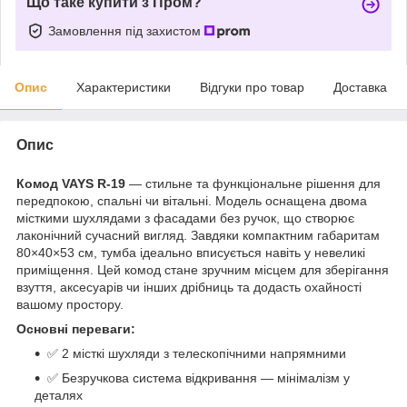
Що таке купити з Пром?
Замовлення під захистом
Опис
Характеристики
Відгуки про товар
Доставка
Опис
Комод VAYS R-19
— стильне та функціональне рішення для
передпокою, спальні чи вітальні. Модель оснащена двома
місткими шухлядами з фасадами без ручок, що створює
лаконічний сучасний вигляд. Завдяки компактним габаритам
80×40×53 см, тумба ідеально вписується навіть у невеликі
приміщення. Цей комод стане зручним місцем для зберігання
взуття, аксесуарів чи інших дрібниць та додасть охайності
вашому простору.
Основні переваги:
✅ 2 місткі шухляди з телескопічними напрямними
✅ Безручкова система відкривання — мінімалізм у
деталях