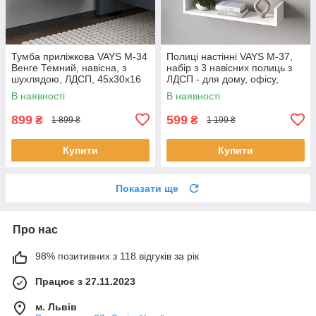
Тумба приліжкова VAYS M-34
Полиці настінні VAYS M-37,
Венге Темний, навісна, з
набір з 3 навісних полиць з
шухлядою, ЛДСП, 45х30х16
ЛДСП - для дому, офісу,
см – для спальні
вітальні
В наявності
В наявності
899
599
₴
₴
1 899 ₴
1 199 ₴
Купити
Купити
Показати ще
Про нас
98% позитивних з 118 відгуків за рік
Працює з 27.11.2023
м. Львів