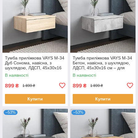
Тумба приліжкова VAYS M-34
Тумба приліжкова VAYS M-34
Дуб Сонома, навісна, з
Бетон, навісна, з шухлядою,
шухлядою, ЛДСП, 45х30х16
ЛДСП, 45х30х16 см – для
см – для спальні
спальні
В наявності
В наявності
899
899
₴
₴
1 899 ₴
1 899 ₴
Купити
Купити
–53%
–53%