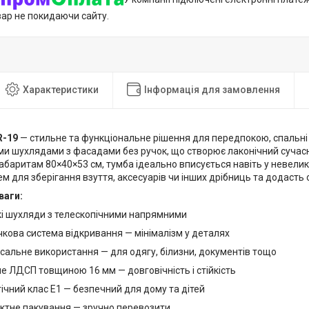
вар не покидаючи сайту.
Характеристики
Інформація для замовлення
R-19
— стильне та функціональне рішення для передпокою, спальні
ми шухлядами з фасадами без ручок, що створює лаконічний сучас
абаритам 80×40×53 см, тумба ідеально вписується навіть у невелик
м для зберігання взуття, аксесуарів чи інших дрібниць та додасть
ваги:
кі шухляди з телескопічними напрямними
кова система відкривання — мінімалізм у деталях
сальне використання — для одягу, білизни, документів тощо
е ЛДСП товщиною 16 мм — довговічність і стійкість
ічний клас Е1 — безпечний для дому та дітей
ктне пакування — зручно перевозити