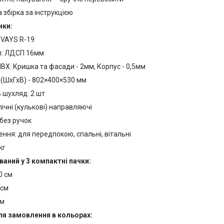
 збірка за інструкцією
ики:
 VAYS R-19
л: ЛДСП 16мм
ВХ: Кришка та фасади - 2мм, Корпус - 0,5мм
 (ШхГхВ) - 802×400×530 мм
ь шухляд: 2 шт
ічні (кулькові) направляючі
без ручок
ння: для передпокою, спальні, вітальні
кг
аний у 3 компактні пачки:
0 см
 см
см
ля замовлення в кольорах: