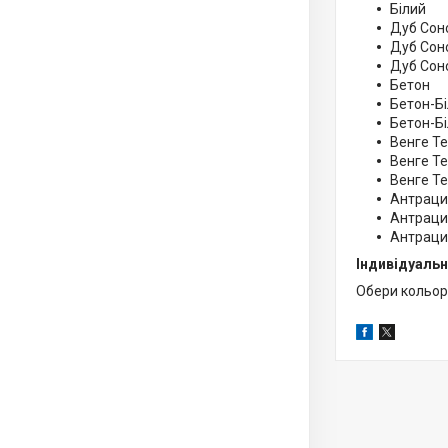
Білий
Дуб Со
Дуб Соно
Дуб Сон
Бетон
Бетон-Бі
Бетон-Б
Венге Т
Венге Те
Венге Т
Антраци
Антрацит
Антраци
Індивідуальн
Обери кольори