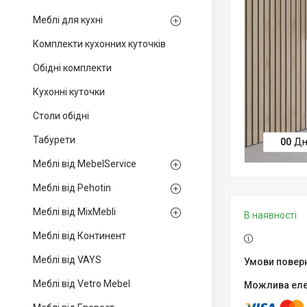
Меблі для кухні
Комплекти кухонних куточків
Обідні комплекти
Кухонні куточки
Столи обідні
Табурети
0
0
Дн
Меблі від MebelService
Меблі від Pehotin
Меблі від MixMebli
В наявності
Меблі від Континент
Меблі від VAYS
Меблі від Vetro Mebel