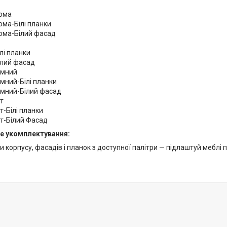
нома
ма-Білі планки
ома-Білий фасад
лі планки
ілий фасад
емний
мний-Білі планки
емний-Білий фасад
т
-Білі планки
т-Білий Фасад
е укомплектування:
 корпусу, фасадів і планок з доступної палітри — підлаштуй меблі під