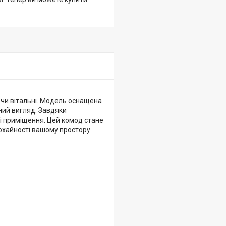
 чи вітальні. Модель оснащена
ний вигляд. Завдяки
і приміщення. Цей комод стане
 охайності вашому простору.