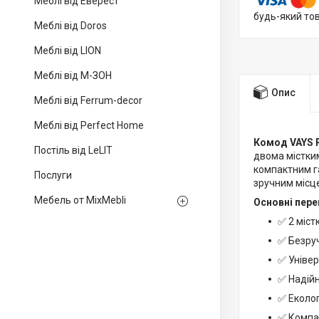
Меблі від Еверест
будь-який то
Меблі від Doros
Меблі від LION
Меблі від М-ЗОН
Опис
Меблі від Ferrum-decor
Меблі від Perfect Home
Комод VAYS 
Постіль від LeLIT
двома містки
компактним г
Послуги
зручним місце
Мебель от MixMebli
Основні пере
✅ 2 міст
✅ Безруч
✅ Універ
✅ Надійн
✅ Еколог
✅ Компа