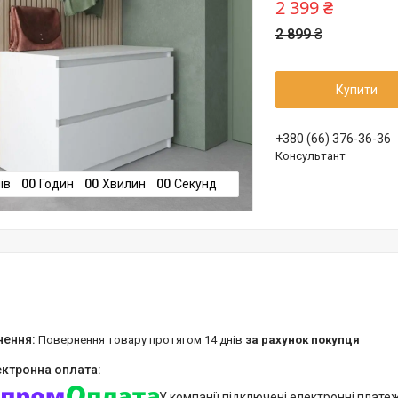
2 399 ₴
2 899 ₴
Купити
+380 (66) 376-36-36
Консультант
ів
0
0
Годин
0
0
Хвилин
0
0
Секунд
повернення товару протягом 14 днів
за рахунок покупця
У компанії підключені електронні плате