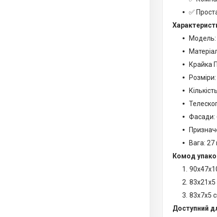
✅ Проста
Характерист
Модель:
Матеріа
Крайка П
Розміри:
Кількіст
Телескоп
Фасади: 
Призначе
Вага: 27 
Комод упаков
90х47х1
83х21х5
83х7х5 
Доступний д