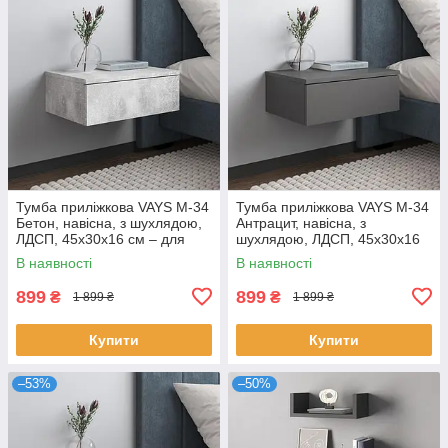
Тумба приліжкова VAYS M-34
Тумба приліжкова VAYS M-34
Бетон, навісна, з шухлядою,
Антрацит, навісна, з
ЛДСП, 45х30х16 см – для
шухлядою, ЛДСП, 45х30х16
спальні
см – для спальні
В наявності
В наявності
899
899
₴
₴
1 899 ₴
1 899 ₴
Купити
Купити
–53%
–50%