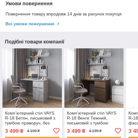
Умови повернення
Повернення товару впродовж 14 днів за рахунок покупця
Всі умови повернення
Подібні товари компанії
Комп’ютерний стіл VAYS
Комп’ютерний стіл VAYS
Комп
R-18 Бетон, письмовий з
R-18 Венге Темний,
R-18
тумбою праворуч, без
письмовий з тумбою
фаса
ручок, ЛДСП, 100×60×75
праворуч, без ручок,
тумб
3 499
3 499
3 4
₴
₴
4 199 ₴
4 199 ₴
см - для дому та офісу
ЛДСП, 100×60×75 см - для
ручо
дому та офісу
см -