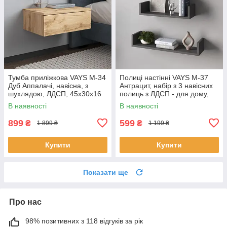
Тумба приліжкова VAYS M-34
Полиці настінні VAYS M-37
Дуб Аппалачі, навісна, з
Антрацит, набір з 3 навісних
шухлядою, ЛДСП, 45х30х16
полиць з ЛДСП - для дому,
см – для спальні
офісу, вітальні
В наявності
В наявності
899
599
₴
₴
1 899 ₴
1 199 ₴
Купити
Купити
Показати ще
Про нас
98% позитивних з 118 відгуків за рік