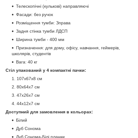
Телескопічні (кулькові) направляючі
Фасади: без ручок
Розміщення тумби: Зправа
Задня стінка тумби ЛДСП
Ширина тумби - 400 мм
Призначення: для дому, офісу, навчання, геймерів,
школярів, студентів
Вага: 40 кг
Стіл упакований у 4 компактні пачки:
107х67х8 см
80х64х7 см
47х26х7 см
44х12х7 см
Доступний для замовлення в кольорах:
Білий
Дуб Сонома
Дуб Сонома-Білі планки