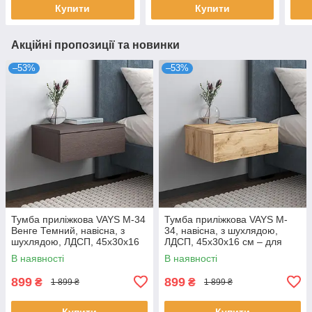
Купити
Купити
Акційні пропозиції та новинки
–53%
–53%
Тумба приліжкова VAYS M-34
Тумба приліжкова VAYS M-
Венге Темний, навісна, з
34, навісна, з шухлядою,
шухлядою, ЛДСП, 45х30х16
ЛДСП, 45х30х16 см – для
см – для спальні
спальні
В наявності
В наявності
899
899
₴
₴
1 899 ₴
1 899 ₴
Купити
Купити