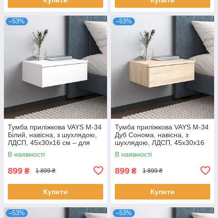
–53%
–53%
Тумба приліжкова VAYS M-34
Тумба приліжкова VAYS M-34
Білий, навісна, з шухлядою,
Дуб Сонома, навісна, з
ЛДСП, 45х30х16 см – для
шухлядою, ЛДСП, 45х30х16
спальні
см – для спальні
В наявності
В наявності
899
899
₴
₴
1 899 ₴
1 899 ₴
Купити
Купити
–53%
–53%