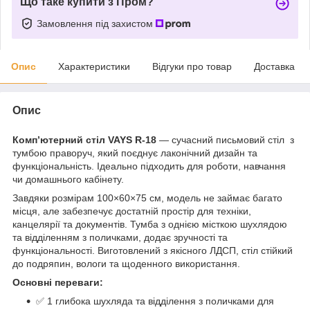
Що таке купити з Пром?
Замовлення під захистом
Опис
Характеристики
Відгуки про товар
Доставка
Опис
Комп’ютерний стіл VAYS R-18
— сучасний письмовий стіл з
тумбою праворуч, який поєднує лаконічний дизайн та
функціональність. Ідеально підходить для роботи, навчання
чи домашнього кабінету.
Завдяки розмірам 100×60×75 см, модель не займає багато
місця, але забезпечує достатній простір для техніки,
канцелярії та документів. Тумба з однією місткою шухлядою
та відділенням з поличками, додає зручності та
функціональності. Виготовлений з якісного ЛДСП, стіл стійкий
до подряпин, вологи та щоденного використання.
Основні переваги:
✅ 1 глибока шухляда та відділення з поличками для