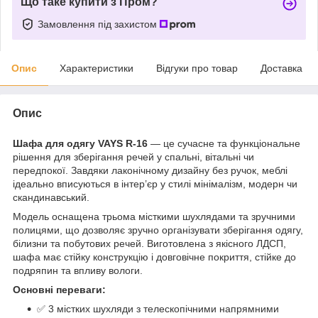
Що таке купити з Пром?
Замовлення під захистом
Опис
Характеристики
Відгуки про товар
Доставка
Опис
Шафа для одягу VAYS R-16
— це сучасне та функціональне
рішення для зберігання речей у спальні, вітальні чи
передпокої. Завдяки лаконічному дизайну без ручок, меблі
ідеально вписуються в інтер’єр у стилі мінімалізм, модерн чи
скандинавський.
Модель оснащена трьома місткими шухлядами та зручними
полицями, що дозволяє зручно організувати зберігання одягу,
білизни та побутових речей. Виготовлена з якісного ЛДСП,
шафа має стійку конструкцію і довговічне покриття, стійке до
подряпин та впливу вологи.
Основні переваги:
✅ 3 містких шухляди з телескопічними напрямними