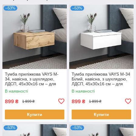
–53%
–53%
Тумба приліжкова VAYS M-
Тумба приліжкова VAYS M-34
34, навісна, з шухлядою,
Білий, навісна, з шухлядою,
ЛДСП, 45х30х16 см – для
ЛДСП, 45х30х16 см – для
спальні
спальні
В наявності
В наявності
899
899
₴
₴
1 899 ₴
1 899 ₴
Купити
Купити
–53%
–53%