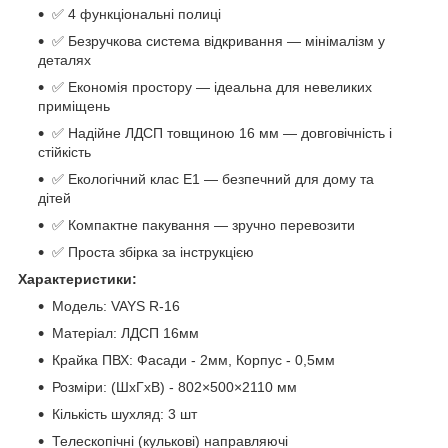
✅ 4 функціональні полиці
✅ Безручкова система відкривання — мінімалізм у
деталях
✅ Економія простору — ідеальна для невеликих
приміщень
✅ Надійне ЛДСП товщиною 16 мм — довговічність і
стійкість
✅ Екологічний клас Е1 — безпечний для дому та
дітей
✅ Компактне пакування — зручно перевозити
✅ Проста збірка за інструкцією
Характеристики:
Модель: VAYS R-16
Матеріал: ЛДСП 16мм
Крайка ПВХ: Фасади - 2мм, Корпус - 0,5мм
Розміри: (ШхГхВ) - 802×500×2110 мм
Кількість шухляд: 3 шт
Телескопічні (кулькові) направляючі