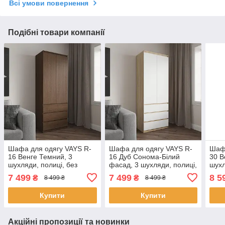
Всі умови повернення
Подібні товари компанії
Шафа для одягу VAYS R-
Шафа для одягу VAYS R-
Шафа
16 Венге Темний, 3
16 Дуб Сонома-Білий
30 В
шухляди, полиці, без
фасад, 3 шухляди, полиці,
шухл
ручок, ЛДСП, 80×50×211
без ручок, ЛДСП,
пол
7 499
7 499
8 5
₴
₴
8 499 ₴
8 499 ₴
см – для спальні, вітальні,
80×50×211 см – для
100×
передпокою
спальні, вітальні,
спал
Купити
Купити
пер
Акційні пропозиції та новинки