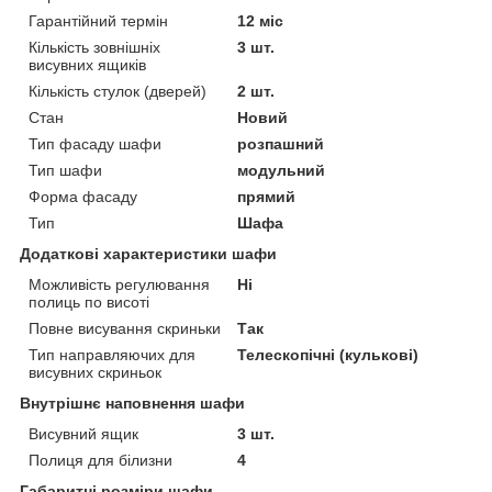
Гарантійний термін
12 міс
Кількість зовнішніх
3 шт.
висувних ящиків
Кількість стулок (дверей)
2 шт.
Стан
Новий
Тип фасаду шафи
розпашний
Тип шафи
модульний
Форма фасаду
прямий
Тип
Шафа
Додаткові характеристики шафи
Можливість регулювання
Ні
полиць по висоті
Повне висування скриньки
Так
Тип направляючих для
Телескопічні (кулькові)
висувних скриньок
Внутрішнє наповнення шафи
Висувний ящик
3 шт.
Полиця для білизни
4
Габаритні розміри шафи