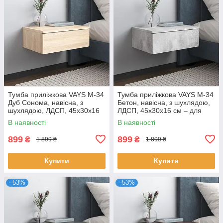
Тумба приліжкова VAYS M-34
Тумба приліжкова VAYS M-34
Дуб Сонома, навісна, з
Бетон, навісна, з шухлядою,
шухлядою, ЛДСП, 45х30х16
ЛДСП, 45х30х16 см – для
см – для спальні
спальні
В наявності
В наявності
899
899
₴
₴
1 899 ₴
1 899 ₴
Купити
Купити
–53%
–53%