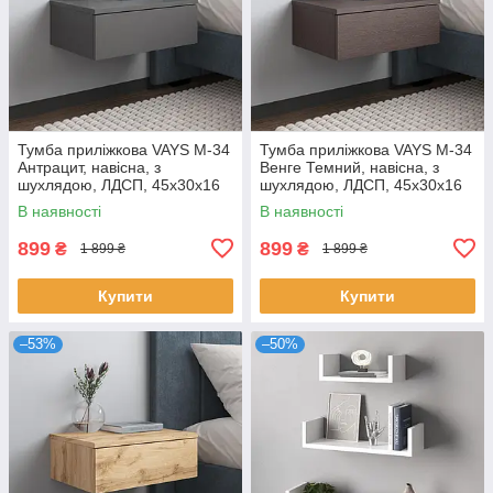
Тумба приліжкова VAYS M-34
Тумба приліжкова VAYS M-34
Антрацит, навісна, з
Венге Темний, навісна, з
шухлядою, ЛДСП, 45х30х16
шухлядою, ЛДСП, 45х30х16
см – для спальні
см – для спальні
В наявності
В наявності
899
899
₴
₴
1 899 ₴
1 899 ₴
Купити
Купити
–53%
–50%