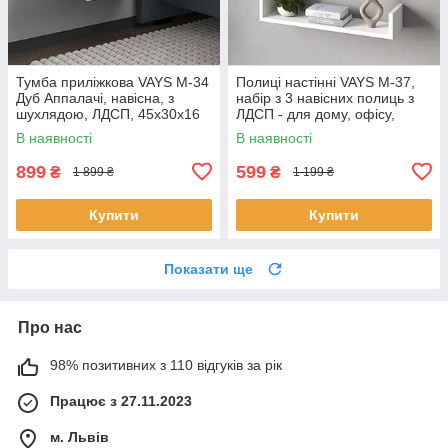
Тумба приліжкова VAYS M-34
Полиці настінні VAYS M-37,
Дуб Аппалачі, навісна, з
набір з 3 навісних полиць з
шухлядою, ЛДСП, 45х30х16
ЛДСП - для дому, офісу,
см – для спальні
вітальні
В наявності
В наявності
899
599
₴
₴
1 899 ₴
1 199 ₴
Купити
Купити
Показати ще
Про нас
98% позитивних з 110 відгуків за рік
Працює з 27.11.2023
м. Львів