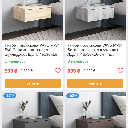
Тумба приліжкова VAYS M-34
Тумба приліжкова VAYS M-34
Дуб Сонома, навісна, з
Бетон, навісна, з шухлядою,
шухлядою, ЛДСП, 45х30х16
ЛДСП, 45х30х16 см – для
см – для спальні
спальні
В наявності
В наявності
899
899
₴
₴
1 899 ₴
1 899 ₴
Купити
Купити
–53%
–53%