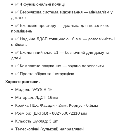
✅ 4 функціональні полиці
✅ Безручкова система відкривання — мінімалізм у
деталях
✅ Економія простору — ідеальна для невеликих
приміщень
✅ Надійне ЛДСП товщиною 16 мм — довговічність і
стійкість
✅ Екологічний клас Е1 — безпечний для дому та
дітей
✅ Компактне пакування — зручно перевозити
✅ Проста збірка за інструкцією
Характеристики:
Модель: VAYS R-16
Матеріал: ЛДСП 16мм
Крайка ПВХ: Фасади - 2мм, Корпус - 0,5мм
Розміри: (ШхГхВ) - 802×500×2110 мм
Кількість шухляд: 3 шт
Телескопічні (кулькові) направляючі