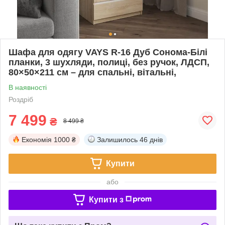
Шафа для одягу VAYS R-16 Дуб Сонома-Білі
планки, 3 шухляди, полиці, без ручок, ЛДСП,
80×50×211 см – для спальні, вітальні,
В наявності
Роздріб
7 499
₴
8 499 ₴
Економія
1000 ₴
Залишилось
46 днів
Купити
або
Купити з