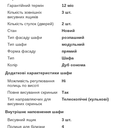
Гарантійний термін
12 міс
Кількість зовнішніх
3 шт.
висувних ящиків
Кількість стулок (дверей)
2 шт.
Стан
Новий
Тип фасаду шафи
розпашний
Тип шафи
модульний
Форма фасаду
прямий
Тип
Шафа
Колір
Дуб сонома
Додаткові характеристики шафи
Можливість регулювання
Ні
полиць по висоті
Повне висування скриньки
Так
Тип направляючих для
Телескопічні (кулькові)
висувних скриньок
Внутрішнє наповнення шафи
Висувний ящик
3 шт.
Полиця для білизни
4