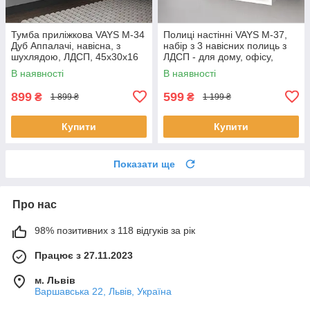
Тумба приліжкова VAYS M-34
Полиці настінні VAYS M-37,
Дуб Аппалачі, навісна, з
набір з 3 навісних полиць з
шухлядою, ЛДСП, 45х30х16
ЛДСП - для дому, офісу,
см – для спальні
вітальні
В наявності
В наявності
899
599
₴
₴
1 899 ₴
1 199 ₴
Купити
Купити
Показати ще
Про нас
98% позитивних з 118 відгуків за рік
Працює з 27.11.2023
м. Львів
Варшавська 22, Львів, Україна