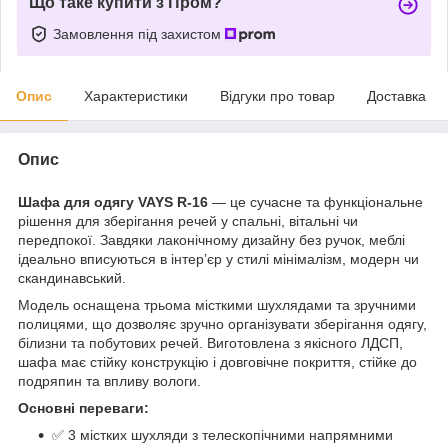
Що таке купити з Пром?
Замовлення під захистом
Опис
Характеристики
Відгуки про товар
Доставка
Опис
Шафа для одягу VAYS R-16
— це сучасне та функціональне
рішення для зберігання речей у спальні, вітальні чи
передпокої. Завдяки лаконічному дизайну без ручок, меблі
ідеально вписуються в інтер’єр у стилі мінімалізм, модерн чи
скандинавський.
Модель оснащена трьома місткими шухлядами та зручними
полицями, що дозволяє зручно організувати зберігання одягу,
білизни та побутових речей. Виготовлена з якісного ЛДСП,
шафа має стійку конструкцію і довговічне покриття, стійке до
подряпин та впливу вологи.
Основні переваги:
✅ 3 містких шухляди з телескопічними напрямними