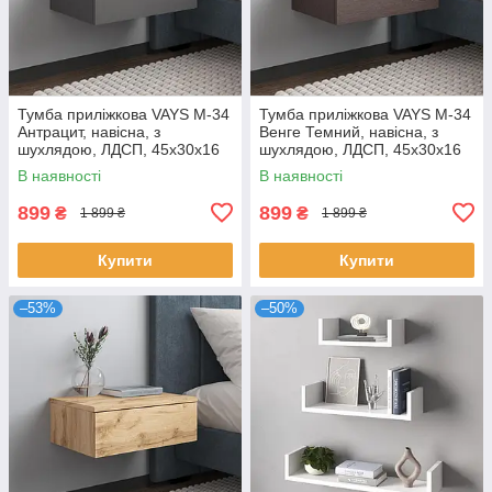
Тумба приліжкова VAYS M-34
Тумба приліжкова VAYS M-34
Антрацит, навісна, з
Венге Темний, навісна, з
шухлядою, ЛДСП, 45х30х16
шухлядою, ЛДСП, 45х30х16
см – для спальні
см – для спальні
В наявності
В наявності
899
899
₴
₴
1 899 ₴
1 899 ₴
Купити
Купити
–53%
–50%