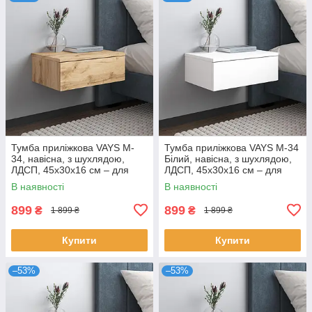
Тумба приліжкова VAYS M-
Тумба приліжкова VAYS M-34
34, навісна, з шухлядою,
Білий, навісна, з шухлядою,
ЛДСП, 45х30х16 см – для
ЛДСП, 45х30х16 см – для
спальні
спальні
В наявності
В наявності
899
899
₴
₴
1 899 ₴
1 899 ₴
Купити
Купити
–53%
–53%