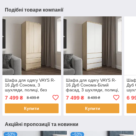
Подібні товари компанії
Шафа для одягу VAYS R-
Шафа для одягу VAYS R-
Шафа
16 Дуб Сонома, 3
16 Дуб Сонома-Білий
Дуб 
шухляди, полиці, без
фасад, 3 шухляди, полиці,
шухл
ручок, ЛДСП, 80×50×211
без ручок, ЛДСП,
ручо
7 499
7 499
6 9
₴
₴
8 499 ₴
8 499 ₴
см – для спальні, вітальні,
80×50×211 см – для
см –
передпокоюа
спальні, вітальні,
Купити
Купити
Акційні пропозиції та новинки
–53%
–53%