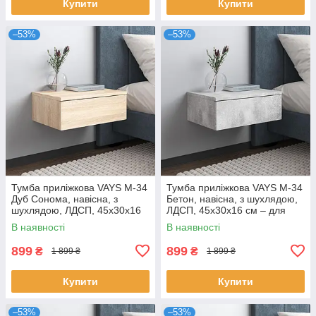
Купити
Купити
–53%
–53%
Тумба приліжкова VAYS M-34
Тумба приліжкова VAYS M-34
Дуб Сонома, навісна, з
Бетон, навісна, з шухлядою,
шухлядою, ЛДСП, 45х30х16
ЛДСП, 45х30х16 см – для
см – для спальні
спальні
В наявності
В наявності
899
899
₴
₴
1 899 ₴
1 899 ₴
Купити
Купити
–53%
–53%