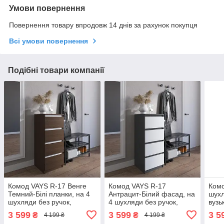
Умови повернення
Повернення товару впродовж 14 днів за рахунок покупця
Всі умови повернення
Подібні товари компанії
Комод VAYS R-17 Венге
Комод VAYS R-17
Комо
Темний-Білі планки, на 4
Антрацит-Білий фасад, на
шухл
шухляди без ручок,
4 шухляди без ручок,
вузь
вузький, ЛДСП 40×40×98
вузький, ЛДСП 40×40×98
см -
3 599
3 599
3 5
₴
₴
4 199 ₴
4 199 ₴
см - для передпокою,
см - для передпокою,
спал