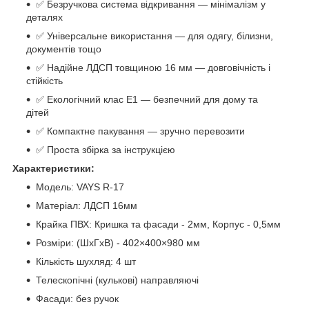
✅ Безручкова система відкривання — мінімалізм у
деталях
✅ Універсальне використання — для одягу, білизни,
документів тощо
✅ Надійне ЛДСП товщиною 16 мм — довговічність і
стійкість
✅ Екологічний клас Е1 — безпечний для дому та
дітей
✅ Компактне пакування — зручно перевозити
✅ Проста збірка за інструкцією
Характеристики:
Модель: VAYS R-17
Матеріал: ЛДСП 16мм
Крайка ПВХ: Кришка та фасади - 2мм, Корпус - 0,5мм
Розміри: (ШхГхВ) - 402×400×980 мм
Кількість шухляд: 4 шт
Телескопічні (кулькові) направляючі
Фасади: без ручок