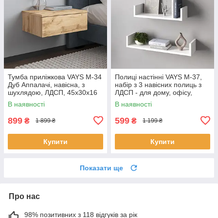
Тумба приліжкова VAYS M-34
Полиці настінні VAYS M-37,
Дуб Аппалачі, навісна, з
набір з 3 навісних полиць з
шухлядою, ЛДСП, 45х30х16
ЛДСП - для дому, офісу,
см – для спальні
вітальні
В наявності
В наявності
899
599
₴
₴
1 899 ₴
1 199 ₴
Купити
Купити
Показати ще
Про нас
98% позитивних з 118 відгуків за рік