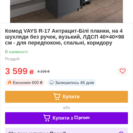
Комод VAYS R-17 Антрацит-Білі планки, на 4
шухляди без ручок, вузький, ЛДСП 40×40×98
см - для передпокою, спальні, коридору
В наявності
Роздріб
3 599
₴
4 199 ₴
Економія
600 ₴
Залишилось
46 днів
Купити
або
Купити з