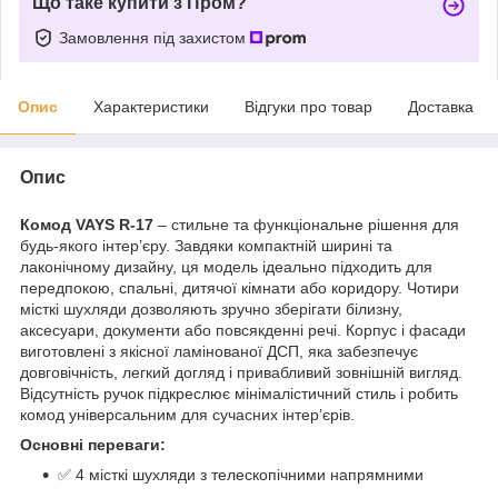
Що таке купити з Пром?
Замовлення під захистом
Опис
Характеристики
Відгуки про товар
Доставка
Опис
Комод VAYS R-17
– стильне та функціональне рішення для
будь-якого інтер’єру. Завдяки компактній ширині та
лаконічному дизайну, ця модель ідеально підходить для
передпокою, спальні, дитячої кімнати або коридору. Чотири
місткі шухляди дозволяють зручно зберігати білизну,
аксесуари, документи або повсякденні речі. Корпус і фасади
виготовлені з якісної ламінованої ДСП, яка забезпечує
довговічність, легкий догляд і привабливий зовнішній вигляд.
Відсутність ручок підкреслює мінімалістичний стиль і робить
комод універсальним для сучасних інтер’єрів.
Основні переваги:
✅ 4 місткі шухляди з телескопічними напрямними