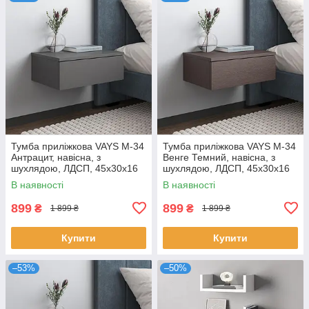
Тумба приліжкова VAYS M-34
Тумба приліжкова VAYS M-34
Антрацит, навісна, з
Венге Темний, навісна, з
шухлядою, ЛДСП, 45х30х16
шухлядою, ЛДСП, 45х30х16
см – для спальні
см – для спальні
В наявності
В наявності
899
899
₴
₴
1 899 ₴
1 899 ₴
Купити
Купити
–53%
–50%