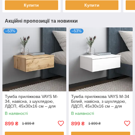
спальні, коридору
спальні, коридору
Купити
Купити
Акційні пропозиції та новинки
–53%
–53%
Тумба приліжкова VAYS M-
Тумба приліжкова VAYS M-34
34, навісна, з шухлядою,
Білий, навісна, з шухлядою,
ЛДСП, 45х30х16 см – для
ЛДСП, 45х30х16 см – для
спальні
спальні
В наявності
В наявності
899
899
₴
₴
1 899 ₴
1 899 ₴