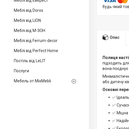
Меблі від Еверест
будь-який то
Меблі від Doros
Меблі від LION
Меблі від М-ЗОН
Опис
Меблі від Ferrum-decor
Меблі від Perfect Home
Полиця насті
Постіль від LeLIT
підходить для
вона поєднує 
Послуги
Мінімалістичн
Мебель от MixMebli
або дитячу кі
Основні пере
✅ Ідеаль
✅ Сучасн
✅ Міцна
✅ Надійн
✅ Еколог