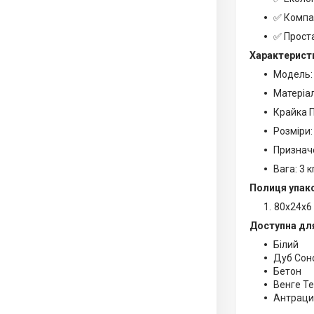
✅ Компа
✅ Проста
Характерист
Модель:
Матеріа
Крайка П
Розміри:
Призначе
Вага: 3 к
Полиця упако
80х24х6
Доступна дл
Білий
Дуб Со
Бетон
Венге Т
Антраци