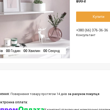
899 ₴
Купити
+380 (66) 376-36-36
Консультант
ів
0
0
Годин
0
0
Хвилин
0
0
Секунд
повернення товару протягом 14 днів
за рахунок покупця
У компанії підключені електронні плате