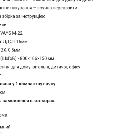
ктне пакування — зручно перевозити
 збірка за інструкцією
ики:
 VAYS M-22
л: ЛДСП 16мм
ВХ: 0,5мм
 (ШхГхВ) - 800×166×150 мм
ння: для дому, вітальні, дитячої, офісу
г
вана у 1 компактну пачку:
 см
я замовлення в кольорах:
нома
емний
т