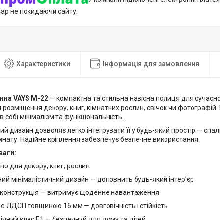
вар не покидаючи сайту.
Характеристики
Інформація для замовлення
нна VAYS M-22
— компактна та стильна навісна полиця для сучасног
 розміщення декору, книг, кімнатних рослин, свічок чи фотографій.
в собі мінімалізм та функціональність.
ий дизайн дозволяє легко інтегрувати її у будь-який простір — спал
мнату. Надійне кріплення забезпечує безпечне використання.
ваги:
но для декору, книг, рослин
ий мінімалістичний дизайн — доповнить будь-який інтер’єр
 конструкція — витримує щоденне навантаження
е ЛДСП товщиною 16 мм — довговічність і стійкість
ічний клас Е1 — безпечний для дому та дітей