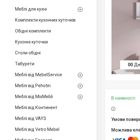
Меблі для кухні
Комплекти кухонних куточків
Обідні комплекти
Кухонні куточки
Столи обідні
Табурети
0
0
Дн
Меблі від MebelService
Меблі від Pehotin
Меблі від MixMebli
В наявності
Меблі від Континент
Меблі від VAYS
Меблі від Vetro Mebel