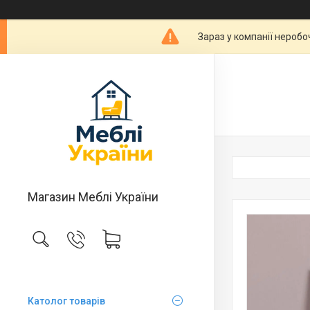
Зараз у компанії неробо
Магазин Меблі України
Католог товарів