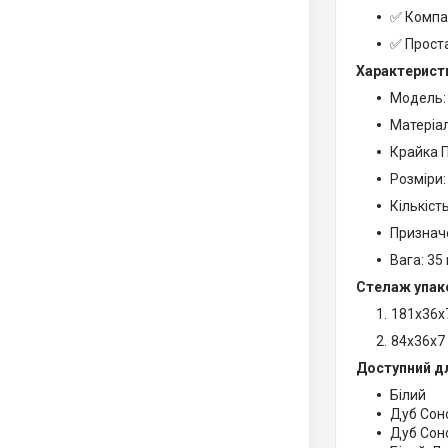
✅ Компа
✅ Проста
Характерист
Модель:
Матеріа
Крайка П
Розміри:
Кількіст
Призначе
Вага: 35 
Стелаж упако
181х36х
84х36х7
Доступний д
Білий
Дуб Со
Дуб Сон