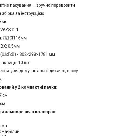
ктне пакування — зручно перевозити
 збірка за інструкцією
ики:
 VAYS D-1
л: ЛДСП 16мм
ВХ: 0,5мм
 (ШхГхВ) - 802×298×1781 мм
ь полиць: 10 шт
ння: для дому, вітальні, дитячої, офісу
кг
ваний у 2 компактні пачки:
7 см
 см
ля замовлення в кольорах:
нома
ома-Білий