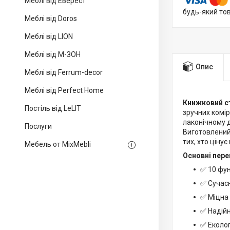
Меблі від Еверест
будь-який то
Меблі від Doros
Меблі від LION
Меблі від М-ЗОН
Опис
Меблі від Ferrum-decor
Меблі від Perfect Home
Книжковий с
Постіль від LeLIT
зручних комір
лаконічному д
Послуги
Виготовлений 
тих, хто цінує
Мебель от MixMebli
Основні пере
✅ 10 фун
✅ Сучасн
✅ Міцна
✅ Надійн
✅ Еколог