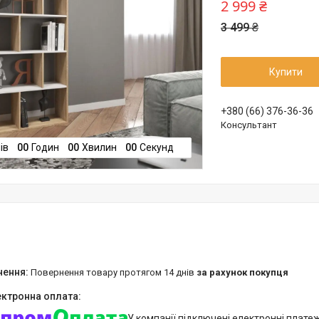
2 999 ₴
3 499 ₴
Купити
+380 (66) 376-36-36
Консультант
ів
0
0
Годин
0
0
Хвилин
0
0
Секунд
повернення товару протягом 14 днів
за рахунок покупця
У компанії підключені електронні плате