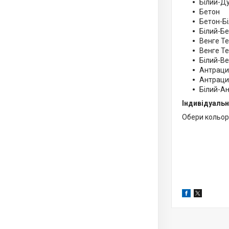
Білий-Д
Бетон
Бетон-Б
Білий-Б
Венге Т
Венге Т
Білий-В
Антраци
Антраци
Білий-А
Індивідуальн
Обери кольори