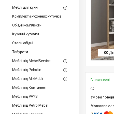
Меблі для кухні
Комплекти кухонних куточків
Обідні комплекти
Кухонні куточки
Столи обідні
Табурети
0
0
Дн
Меблі від MebelService
Меблі від Pehotin
Меблі від MixMebli
В наявності
Меблі від Континент
Меблі від VAYS
Меблі від Vetro Mebel