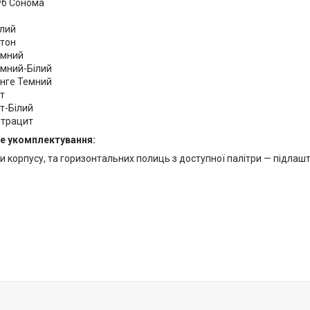
уб Сонома
ілий
етон
емний
емний-Білий
енге Темний
т
т-Білий
нтрацит
е укомплектування:
 корпусу, та горизонтальних полиць з доступної палітри — підлаштуй