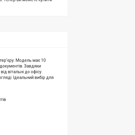
тер’єру. Модель має 10
о документів. Завдяки
ід вітальні до офісу.
гляді. Ідеальний вибір для
тів