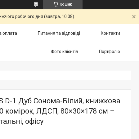
Кошик
жчого робочого дня (завтра, 10.08).
а оплата
Питання та відповіді
Контакти
Фото клієнтів
Портфоліо
 D-1 Дуб Сонома-Білий, книжкова
0 комірок, ЛДСП, 80×30×178 см –
тальні, офісу