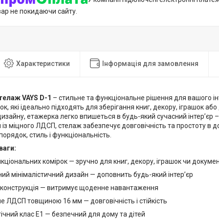
вар не покидаючи сайту.
Характеристики
Інформація для замовлення
телаж VAYS D-1
– стильне та функціональне рішення для вашого ін
ок, які ідеально підходять для зберігання книг, декору, іграшок аб
изайну, етажерка легко впишеться в будь-який сучасний інтер’єр – в
із міцного ЛДСП, стелаж забезпечує довговічність та простоту в до
 порядок, стиль і функціональність.
ваги:
кціональних комірок — зручно для книг, декору, іграшок чи докумен
ий мінімалістичний дизайн — доповнить будь-який інтер’єр
 конструкція — витримує щоденне навантаження
е ЛДСП товщиною 16 мм — довговічність і стійкість
ічний клас Е1 — безпечний для дому та дітей