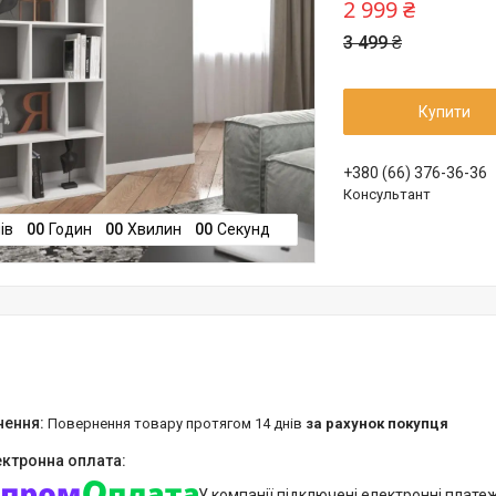
2 999 ₴
3 499 ₴
Купити
+380 (66) 376-36-36
Консультант
ів
0
0
Годин
0
0
Хвилин
0
0
Секунд
повернення товару протягом 14 днів
за рахунок покупця
У компанії підключені електронні плате