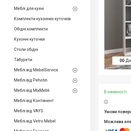
Меблі для кухні
Комплекти кухонних куточків
Обідні комплекти
Кухонні куточки
Столи обідні
Табурети
0
0
Дн
Меблі від MebelService
Меблі від Pehotin
Меблі від MixMebli
В наявності
Меблі від Континент
Меблі від VAYS
Меблі від Vetro Mebel