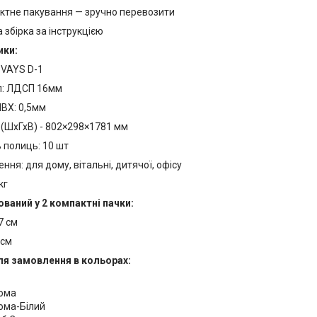
ктне пакування — зручно перевозити
 збірка за інструкцією
ики:
 VAYS D-1
л: ЛДСП 16мм
ВХ: 0,5мм
 (ШхГхВ) - 802×298×1781 мм
ь полиць: 10 шт
ння: для дому, вітальні, дитячої, офісу
кг
ваний у 2 компактні пачки:
7 см
 см
ля замовлення в кольорах:
нома
ома-Білий