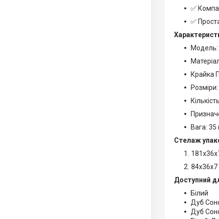
✅ Компа
✅ Проста
Характерист
Модель:
Матеріа
Крайка П
Розміри:
Кількіст
Призначе
Вага: 35 
Стелаж упако
181х36х
84х36х7
Доступний д
Білий
Дуб Со
Дуб Сон