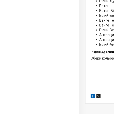
Білий-Д
Бетон
Бетон-Б
Білий-Б
Венге Т
Венге Т
Білий-В
Антраци
Антраци
Білий-А
Індивідуальн
Обери кольори