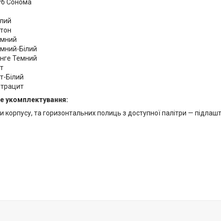
уб Сонома
ілий
етон
емний
емний-Білий
енге Темний
т
т-Білий
нтрацит
е укомплектування:
 корпусу, та горизонтальних полиць з доступної палітри — підлаштуй