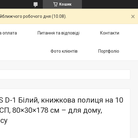
Кошик
айближчого робочого дня (10.08).
а оплата
Питання та відповіді
Контакти
Фото клієнтів
Портфоліо
 D-1 Білий, книжкова полиця на 10
СП, 80×30×178 см – для дому,
ісу