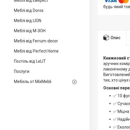
Меблі від Еверест
будь-який то
Меблі від Doros
Меблі від LION
Меблі від М-ЗОН
Опис
Меблі від Ferrum-decor
Меблі від Perfect Home
Книжковий с
Постіль від LeLIT
зручних комір
лаконічному д
Послуги
Виготовлений 
тих, хто цінує
Мебель от MixMebli
Основні пере
✅ 10 фун
✅ Сучасн
✅ Міцна
✅ Надійн
✅ Еколог