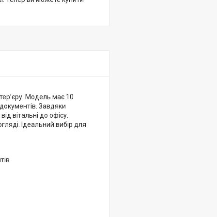
тер’єру. Модель має 10
о документів. Завдяки
ід вітальні до офісу.
гляді. Ідеальний вибір для
тів