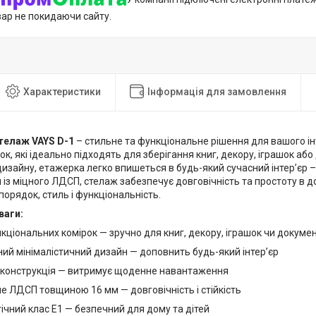
вар не покидаючи сайту.
Характеристики
Інформація для замовлення
телаж VAYS D-1
– стильне та функціональне рішення для вашого ін
ок, які ідеально підходять для зберігання книг, декору, іграшок аб
изайну, етажерка легко впишеться в будь-який сучасний інтер’єр – в
із міцного ЛДСП, стелаж забезпечує довговічність та простоту в до
 порядок, стиль і функціональність.
ваги:
кціональних комірок — зручно для книг, декору, іграшок чи докумен
ий мінімалістичний дизайн — доповнить будь-який інтер’єр
 конструкція — витримує щоденне навантаження
е ЛДСП товщиною 16 мм — довговічність і стійкість
ічний клас Е1 — безпечний для дому та дітей