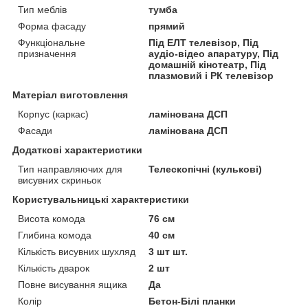
Тип меблів
тумба
Форма фасаду
прямий
Функціональне
Під ЕЛТ телевізор, Під
призначення
аудіо-відео апаратуру, Під
домашній кінотеатр, Під
плазмовий і РК телевізор
Матеріал виготовлення
Корпус (каркас)
ламінована ДСП
Фасади
ламінована ДСП
Додаткові характеристики
Тип направляючих для
Телескопічні (кулькові)
висувних скриньок
Користувальницькі характеристики
Висота комода
76 см
Глибина комода
40 см
Кількість висувних шухляд
3 шт шт.
Кількість дварок
2 шт
Повне висування ящика
Да
Колір
Бетон-Білі планки