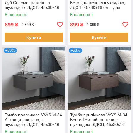
Дуб Сонома, навісна, з
Бетон, навісна, з шухлядою,
шухлядою, ЛДСП, 45х30х16
ЛДСП, 45х30х16 см – для
см – для спальні
спальні
В наявності
В наявності
899
899
₴
₴
1 899 ₴
1 899 ₴
Купити
Купити
–53%
–53%
Тумба приліжкова VAYS M-34
Тумба приліжкова VAYS M-34
Антрацит, навісна, з
Венге Темний, навісна, з
шухлядою, ЛДСП, 45х30х16
шухлядою, ЛДСП, 45х30х16
см – для спальні
см – для спальні
В наявності
В наявності