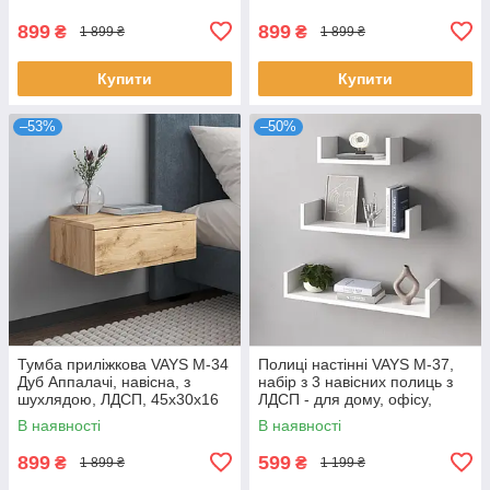
899
899
₴
₴
1 899 ₴
1 899 ₴
Купити
Купити
–53%
–50%
Тумба приліжкова VAYS M-34
Полиці настінні VAYS M-37,
Дуб Аппалачі, навісна, з
набір з 3 навісних полиць з
шухлядою, ЛДСП, 45х30х16
ЛДСП - для дому, офісу,
см – для спальні
вітальні
В наявності
В наявності
899
599
₴
₴
1 899 ₴
1 199 ₴