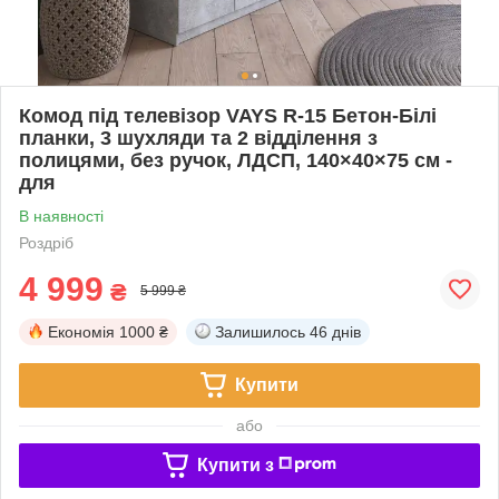
Комод під телевізор VAYS R-15 Бетон-Білі
планки, 3 шухляди та 2 відділення з
полицями, без ручок, ЛДСП, 140×40×75 см -
для
В наявності
Роздріб
4 999
₴
5 999 ₴
Економія
1000 ₴
Залишилось
46 днів
Купити
або
Купити з