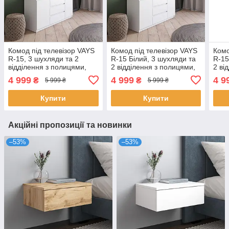
Комод під телевізор VAYS
Комод під телевізор VAYS
Комо
R-15, 3 шухляди та 2
R-15 Білий, 3 шухляди та
R-15
відділення з полицями,
2 відділення з полицями,
2 ві
без ручок, ЛДСП,
без ручок, ЛДСП,
без 
4 999
4 999
4 9
₴
₴
5 999 ₴
5 999 ₴
140×40×75 см - для
140×40×75 см - для
140×
спальні, вітальні
спальні, вітальні
спал
Купити
Купити
Акційні пропозиції та новинки
–53%
–53%