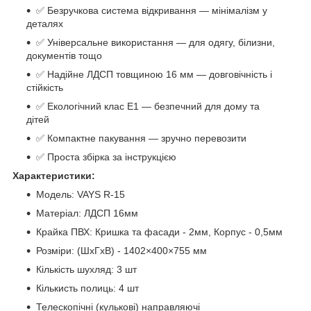
✅ Безручкова система відкривання — мінімалізм у
деталях
✅ Універсальне використання — для одягу, білизни,
документів тощо
✅ Надійне ЛДСП товщиною 16 мм — довговічність і
стійкість
✅ Екологічний клас Е1 — безпечний для дому та
дітей
✅ Компактне пакування — зручно перевозити
✅ Проста збірка за інструкцією
Характеристики:
Модель: VAYS R-15
Матеріал: ЛДСП 16мм
Крайка ПВХ: Кришка та фасади - 2мм, Корпус - 0,5мм
Розміри: (ШхГхВ) - 1402×400×755 мм
Кількість шухляд: 3 шт
Кількисть полиць: 4 шт
Телескопічні (кулькові) направляючі