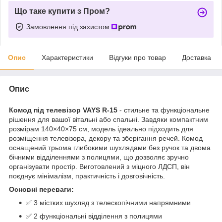
Що таке купити з Пром?
Замовлення під захистом
Опис
Характеристики
Відгуки про товар
Доставка
Опис
Комод під телевізор VAYS R-15
- стильне та функціональне
рішення для вашої вітальні або спальні. Завдяки компактним
розмірам 140×40×75 см, модель ідеально підходить для
розміщення телевізора, декору та зберігання речей. Комод
оснащений трьома глибокими шухлядами без ручок та двома
бічними відділеннями з полицями, що дозволяє зручно
організувати простір. Виготовлений з міцного ЛДСП, він
поєднує мінімалізм, практичність і довговічність.
Основні переваги:
✅ 3 містких шухляд з телескопічними напрямними
✅ 2 функціональні відділення з полицями