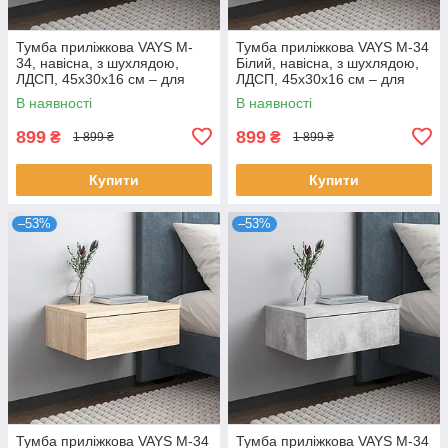
Тумба приліжкова VAYS M-
Тумба приліжкова VAYS M-34
34, навісна, з шухлядою,
Білий, навісна, з шухлядою,
ЛДСП, 45х30х16 см – для
ЛДСП, 45х30х16 см – для
спальні
спальні
В наявності
В наявності
899
899
₴
₴
1 899 ₴
1 899 ₴
Купити
Купити
–53%
–53%
Тумба приліжкова VAYS M-34
Тумба приліжкова VAYS M-34