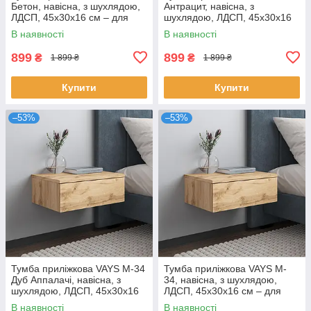
Бетон, навісна, з шухлядою,
Антрацит, навісна, з
ЛДСП, 45х30х16 см – для
шухлядою, ЛДСП, 45х30х16
спальні
см – для спальні
В наявності
В наявності
899
899
₴
₴
1 899 ₴
1 899 ₴
Купити
Купити
–53%
–53%
Тумба приліжкова VAYS M-34
Тумба приліжкова VAYS M-
Дуб Аппалачі, навісна, з
34, навісна, з шухлядою,
шухлядою, ЛДСП, 45х30х16
ЛДСП, 45х30х16 см – для
см – для спальні
спальні
В наявності
В наявності