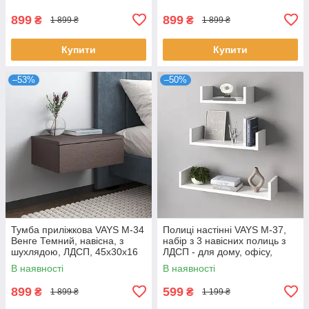
899
899
₴
₴
1 899 ₴
1 899 ₴
Купити
Купити
–53%
–50%
Тумба приліжкова VAYS M-34
Полиці настінні VAYS M-37,
Венге Темний, навісна, з
набір з 3 навісних полиць з
шухлядою, ЛДСП, 45х30х16
ЛДСП - для дому, офісу,
см – для спальні
вітальні
В наявності
В наявності
899
599
₴
₴
1 899 ₴
1 199 ₴