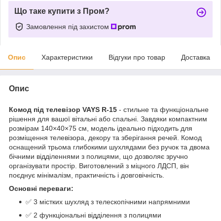
Що таке купити з Пром?
Замовлення під захистом
Опис
Характеристики
Відгуки про товар
Доставка
Опис
Комод під телевізор VAYS R-15
- стильне та функціональне
рішення для вашої вітальні або спальні. Завдяки компактним
розмірам 140×40×75 см, модель ідеально підходить для
розміщення телевізора, декору та зберігання речей. Комод
оснащений трьома глибокими шухлядами без ручок та двома
бічними відділеннями з полицями, що дозволяє зручно
організувати простір. Виготовлений з міцного ЛДСП, він
поєднує мінімалізм, практичність і довговічність.
Основні переваги:
✅ 3 містких шухляд з телескопічними напрямними
✅ 2 функціональні відділення з полицями