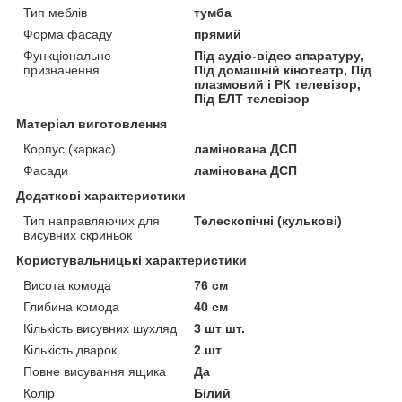
Тип меблів
тумба
Форма фасаду
прямий
Функціональне
Під аудіо-відео апаратуру,
призначення
Під домашній кінотеатр, Під
плазмовий і РК телевізор,
Під ЕЛТ телевізор
Матеріал виготовлення
Корпус (каркас)
ламінована ДСП
Фасади
ламінована ДСП
Додаткові характеристики
Тип направляючих для
Телескопічні (кулькові)
висувних скриньок
Користувальницькі характеристики
Висота комода
76 см
Глибина комода
40 см
Кількість висувних шухляд
3 шт шт.
Кількість дварок
2 шт
Повне висування ящика
Да
Колір
Білий