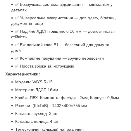
✅ Безручкова система відкривання — мінімалізм у
деталях
✅ Універсальне використання — для одягу, білизни,
документів тощо
✅ Надійне ЛДСП товщиною 16 мм — довговічність і
стійкість
✅ Екологічний клас Е1 — безпечний для дому та
дітей
✅ Компактне пакування — зручно перевозити
✅ Проста збірка за інструкцією
Характеристики:
Модель: VAYS R-15
Матеріал: ЛДСП 16мм
Крайка ПВХ: Кришка та фасади - 2мм, Корпус - 0,5мм
Розміри: (ШхГхВ) - 1402×400×755 мм
Кількість шухляд: 3 шт
Кількисть полиць: 4 шт
Телескопічні (кулькові) направляючі