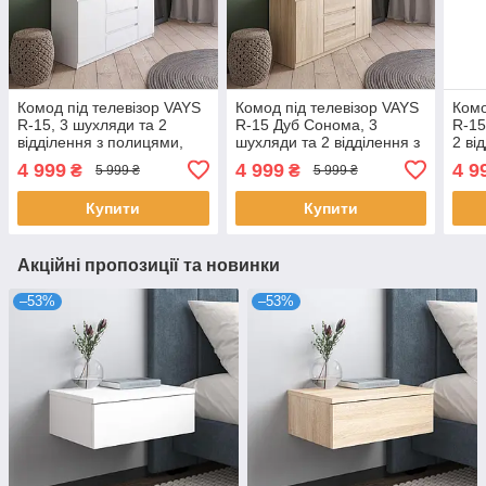
Комод під телевізор VAYS
Комод під телевізор VAYS
Комо
R-15, 3 шухляди та 2
R-15 Дуб Сонома, 3
R-15
відділення з полицями,
шухляди та 2 відділення з
2 ві
без ручок, ЛДСП,
полицями, без ручок,
без 
4 999
4 999
4 9
₴
₴
5 999 ₴
5 999 ₴
140×40×75 см - для
ЛДСП, 140×40×75 см - для
140×
спальні, вітальні
спальні,
спал
Купити
Купити
Акційні пропозиції та новинки
–53%
–53%