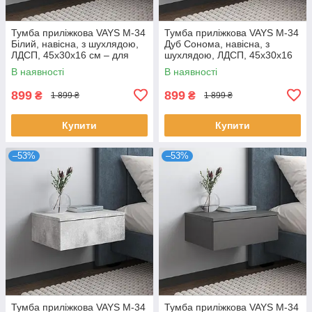
Тумба приліжкова VAYS M-34
Тумба приліжкова VAYS M-34
Білий, навісна, з шухлядою,
Дуб Сонома, навісна, з
ЛДСП, 45х30х16 см – для
шухлядою, ЛДСП, 45х30х16
спальні
см – для спальні
В наявності
В наявності
899
899
₴
₴
1 899 ₴
1 899 ₴
Купити
Купити
–53%
–53%
Тумба приліжкова VAYS M-34
Тумба приліжкова VAYS M-34