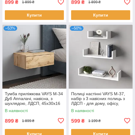
899
899
₴
₴
1 899 ₴
1 899 ₴
Купити
Купити
–53%
–50%
Тумба приліжкова VAYS M-34
Полиці настінні VAYS M-37,
Дуб Аппалачі, навісна, з
набір з 3 навісних полиць з
шухлядою, ЛДСП, 45х30х16
ЛДСП - для дому, офісу,
см – для спальні
вітальні
В наявності
В наявності
899
599
₴
₴
1 899 ₴
1 199 ₴
Купити
Купити