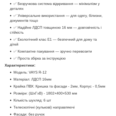
✅ Безручкова система відкривання — мінімалізм у
деталях
✅ Універсальне використання — для одягу, білизни,
документів тощо
✅ Надійне ЛДСП товщиною 16 мм — довговічність і
стійкість
✅ Екологічний клас Е1 — безпечний для дому та
дітей
✅ Компактне пакування — зручно перевозити
✅ Проста збірка за інструкцією
Характеристики:
Модель: VAYS R-12
Матеріал: ЛДСП 16мм
Крайка ПВХ: Кришка та фасади - 2мм, Корпус - 0,5мм
Розміри: (ШхГхВ) - 1802×400×530 мм
Кількість шухляд: 6 шт
Телескопічні (кулькові) направляючі
Фасади: без ручок