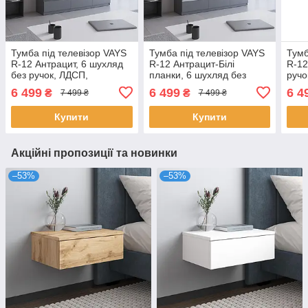
Тумба під телевізор VAYS
Тумба під телевізор VAYS
Тумб
R-12 Антрацит, 6 шухляд
R-12 Антрацит-Білі
R-12
без ручок, ЛДСП,
планки, 6 шухляд без
ручо
180×40×53 см
ручок, ЛДСП, 180×40×53
см
6 499
6 499
6 4
₴
₴
7 499 ₴
7 499 ₴
см
Купити
Купити
Акційні пропозиції та новинки
–53%
–53%