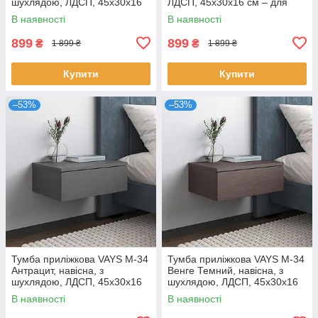
шухлядою, ЛДСП, 45х30х16
ЛДСП, 45х30х16 см – для
см – для спальні
спальні
В наявності
В наявності
899
899
₴
₴
1 899 ₴
1 899 ₴
Купити
Купити
–53%
–53%
Тумба приліжкова VAYS M-34
Тумба приліжкова VAYS M-34
Антрацит, навісна, з
Венге Темний, навісна, з
шухлядою, ЛДСП, 45х30х16
шухлядою, ЛДСП, 45х30х16
см – для спальні
см – для спальні
В наявності
В наявності