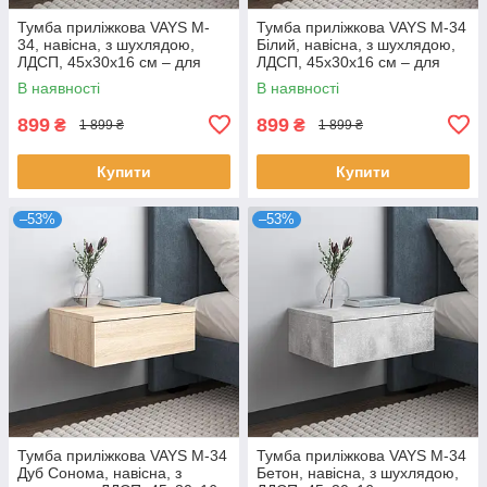
Тумба приліжкова VAYS M-
Тумба приліжкова VAYS M-34
34, навісна, з шухлядою,
Білий, навісна, з шухлядою,
ЛДСП, 45х30х16 см – для
ЛДСП, 45х30х16 см – для
спальні
спальні
В наявності
В наявності
899
899
₴
₴
1 899 ₴
1 899 ₴
Купити
Купити
–53%
–53%
Тумба приліжкова VAYS M-34
Тумба приліжкова VAYS M-34
Дуб Сонома, навісна, з
Бетон, навісна, з шухлядою,