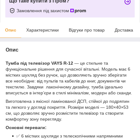
Що таке купити з Пром?
Замовлення під захистом
Опис
Характеристики
Відгуки про товар
Доставка
Опис
Тумба під телевізор VAYS R-12
— це стильне та
функціональне рішення для сучасної вітальні. Модель має 6
містких шухляд без ручок, що дозволяють зручно зберігати
все необхідне: від пультів та кабелів до книг, документів чи
текстилю. Завдяки лаконічному дизайну, тумба ідеально
вписується в інтер’єри в стилі мінімалізм, модерн або сканди.
Виготовлена з якісної ламінованої ДСП, стійкої до подряпин
та легкого у догляді покриття. Розміри моделі — 180×40×53
см, що дозволяє зручно розмістити телевізор та створити
комфортну зону перегляду.
Основні переваги:
✅ 6 містких шухляди з телескопічними напрямними