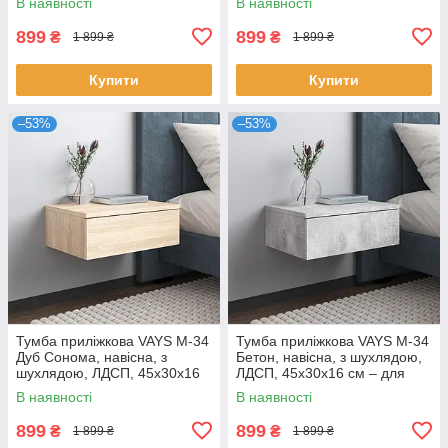
В наявності
В наявності
899
899
₴
₴
1 899 ₴
1 899 ₴
Купити
Купити
–53%
–53%
Тумба приліжкова VAYS M-34
Тумба приліжкова VAYS M-34
Дуб Сонома, навісна, з
Бетон, навісна, з шухлядою,
шухлядою, ЛДСП, 45х30х16
ЛДСП, 45х30х16 см – для
см – для спальні
спальні
В наявності
В наявності
899
899
₴
₴
1 899 ₴
1 899 ₴