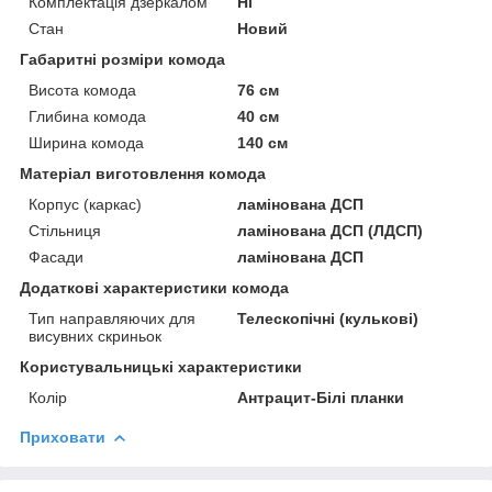
Комплектація дзеркалом
Ні
Стан
Новий
Габаритні розміри комода
Висота комода
76 см
Глибина комода
40 см
Ширина комода
140 см
Матеріал виготовлення комода
Корпус (каркас)
ламінована ДСП
Стільниця
ламінована ДСП (ЛДСП)
Фасади
ламінована ДСП
Додаткові характеристики комода
Тип направляючих для
Телескопічні (кулькові)
висувних скриньок
Користувальницькі характеристики
Колір
Антрацит-Білі планки
Приховати