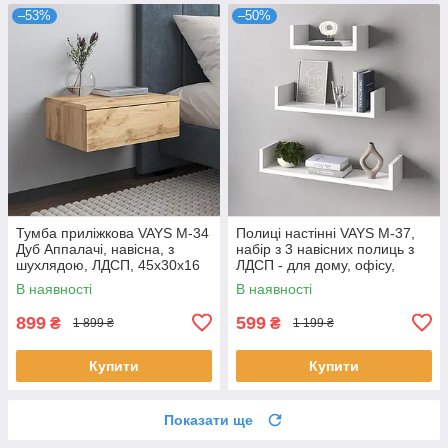
–53%
–50%
Тумба приліжкова VAYS M-34
Полиці настінні VAYS M-37,
Дуб Аппалачі, навісна, з
набір з 3 навісних полиць з
шухлядою, ЛДСП, 45х30х16
ЛДСП - для дому, офісу,
см – для спальні
вітальні
В наявності
В наявності
899
599
₴
₴
1 899 ₴
1 199 ₴
Купити
Купити
Показати ще