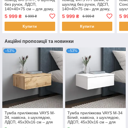
без ручок, ЛДСП,
шухляд без ручок, ЛДСП,
Соно
140×40×75 см – для дому,
140×40×75 см– для дому,
шухл
офісу, вітальні, спальні
офісу, вітальні, спальні
140×
5 999
5 999
5 9
₴
₴
6 999 ₴
6 999 ₴
офіс
Купити
Купити
Акційні пропозиції та новинки
–53%
–53%
Тумба приліжкова VAYS M-
Тумба приліжкова VAYS M-34
34, навісна, з шухлядою,
Білий, навісна, з шухлядою,
ЛДСП, 45х30х16 см – для
ЛДСП, 45х30х16 см – для
спальні
спальні