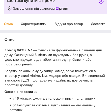
Що таке купити з Пром?
Замовлення під захистом
Опис
Характеристики
Відгуки про товар
Доставка
Опис
Комод VAYS R-7
— сучасне та функціональне рішення для
дому. Оснащений 6 місткими шухлядами без ручок, він
ідеально підходить для зберігання одягу, білизни або
побутових речей.
Завдяки лаконічному дизайну, комод легко вписується в
інтер’єр у стилі мінімалізм, модерн або сканди. Виготовлений
з якісного ЛДСП, що гарантує надійність, довговічність і
простоту догляду.
Основні переваги:
✅ 6 містких шухляд з телескопічними напрямними
✅ Безручкова система відкривання — мінімалізм у
деталях