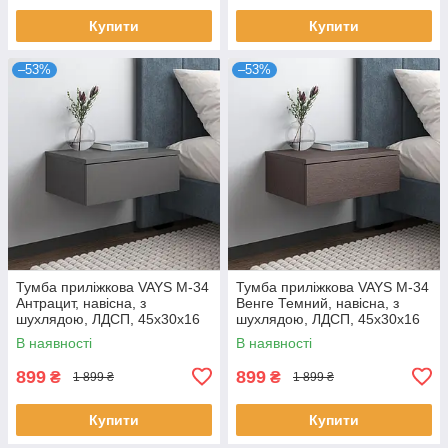
Купити
Купити
–53%
–53%
Тумба приліжкова VAYS M-34
Тумба приліжкова VAYS M-34
Антрацит, навісна, з
Венге Темний, навісна, з
шухлядою, ЛДСП, 45х30х16
шухлядою, ЛДСП, 45х30х16
см – для спальні
см – для спальні
В наявності
В наявності
899
899
₴
₴
1 899 ₴
1 899 ₴
Купити
Купити