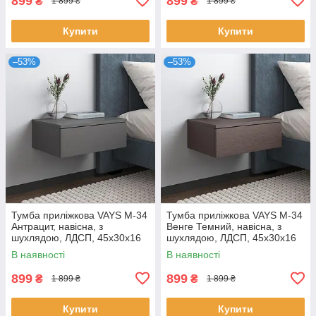
899
899
₴
₴
1 899 ₴
1 899 ₴
Купити
Купити
–53%
–53%
Тумба приліжкова VAYS M-34
Тумба приліжкова VAYS M-34
Антрацит, навісна, з
Венге Темний, навісна, з
шухлядою, ЛДСП, 45х30х16
шухлядою, ЛДСП, 45х30х16
см – для спальні
см – для спальні
В наявності
В наявності
899
899
₴
₴
1 899 ₴
1 899 ₴
Купити
Купити