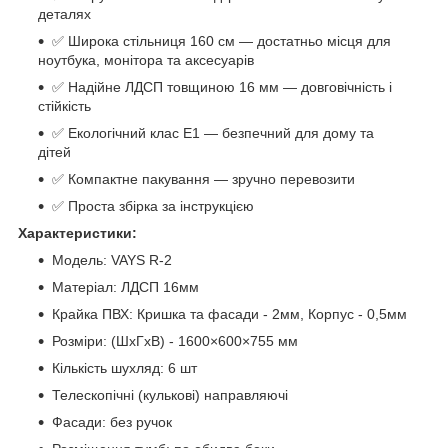
деталях
✅ Широка стільниця 160 см — достатньо місця для
ноутбука, монітора та аксесуарів
✅ Надійне ЛДСП товщиною 16 мм — довговічність і
стійкість
✅ Екологічний клас Е1 — безпечний для дому та
дітей
✅ Компактне пакування — зручно перевозити
✅ Проста збірка за інструкцією
Характеристики:
Модель: VAYS R-2
Матеріал: ЛДСП 16мм
Крайка ПВХ: Кришка та фасади - 2мм, Корпус - 0,5мм
Розміри: (ШхГхВ) - 1600×600×755 мм
Кількість шухляд: 6 шт
Телескопічні (кулькові) направляючі
Фасади: без ручок