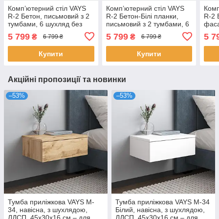
Комп’ютерний стіл VAYS
Комп’ютерний стіл VAYS
Комп
R-2 Бетон, письмовий з 2
R-2 Бетон-Білі планки,
R-2 
тумбами, 6 шухляд без
письмовий з 2 тумбами, 6
фаса
ручок, ЛДСП 160×60×75
шухляд без ручок, ЛДСП
тумб
5 799
5 799
5 7
₴
₴
6 799 ₴
6 799 ₴
см – для дому, офісу,
160×60×75 см – для дому,
ручо
навчання
офісу,
см –
Купити
Купити
Акційні пропозиції та новинки
–53%
–53%
Тумба приліжкова VAYS M-
Тумба приліжкова VAYS M-34
34, навісна, з шухлядою,
Білий, навісна, з шухлядою,
ЛДСП, 45х30х16 см – для
ЛДСП, 45х30х16 см – для