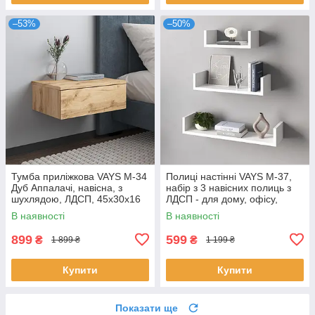
–53%
–50%
Тумба приліжкова VAYS M-34
Полиці настінні VAYS M-37,
Дуб Аппалачі, навісна, з
набір з 3 навісних полиць з
шухлядою, ЛДСП, 45х30х16
ЛДСП - для дому, офісу,
см – для спальні
вітальні
В наявності
В наявності
899
599
₴
₴
1 899 ₴
1 199 ₴
Купити
Купити
Показати ще