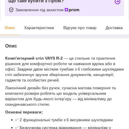
Що таке купити з Пром?
Замовлення під захистом
Опис
Характеристики
Відгуки про товар
Доставка
Опис
Комп’ютерний стіл VAYS R-2
— це стильне та практичне
рішення для комфортної роботи чи навчання вдома або в
офісі. Завдяки двом містким тумбам з 6 глибокими шухлядами
стіл забезпечує зручне зберігання документів, канцелярії,
гаджетів та особистих речей.
Лаконічний дизайн без ручок, сучасна матова поверхня та
компактні розміри роблять цю модель універсальним
варіантом для будь-якого інтер’єру — від мінімалізму до
скандинавського стилю.
Основні переваги:
✅ 2 функціональні тумби з 6 висувними шухлядами
✅ Безручкова система відкривання — мінімалізм у