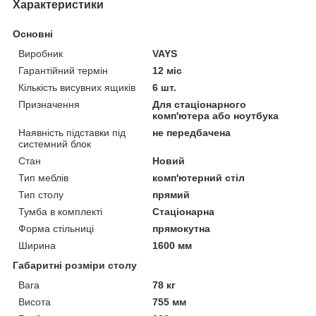
Характеристики
Основні
Виробник
VAYS
Гарантійний термін
12 міс
Кількість висувних ящиків
6 шт.
Призначення
Для стаціонарного
комп'ютера або ноутбука
Наявність підставки під
не передбачена
системний блок
Стан
Новий
Тип меблів
комп'ютерний стіл
Тип столу
прямий
Тумба в комплекті
Стаціонарна
Форма стільниці
прямокутна
Ширина
1600 мм
Габаритні розміри столу
Вага
78 кг
Висота
755 мм