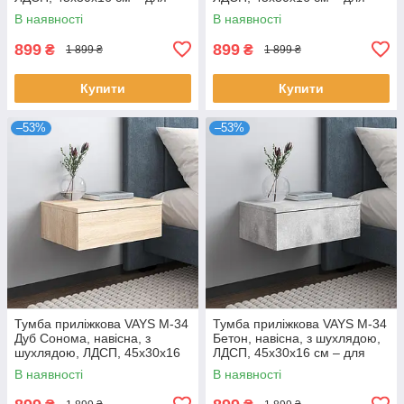
спальні
спальні
В наявності
В наявності
899
899
₴
₴
1 899 ₴
1 899 ₴
Купити
Купити
–53%
–53%
Тумба приліжкова VAYS M-34
Тумба приліжкова VAYS M-34
Дуб Сонома, навісна, з
Бетон, навісна, з шухлядою,
шухлядою, ЛДСП, 45х30х16
ЛДСП, 45х30х16 см – для
см – для спальні
спальні
В наявності
В наявності