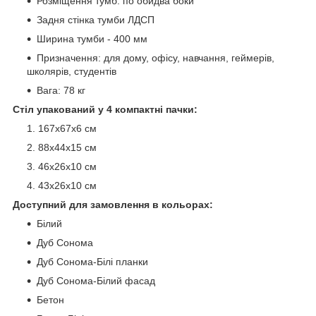
Розміщення тумб: по обидва боки
Задня стінка тумби ЛДСП
Ширина тумби - 400 мм
Призна
чення: для дому, офісу, навчання, геймерів,
школярів, студентів
Вага: 78 кг
Стіл упакований у 4 компактні пачки:
167х67х6 см
88х44х15 см
46х26х10 см
43х26х10 см
Доступний для замовлення в кольорах:
Білий
Дуб Сонома
Дуб Сонома-Білі планки
Дуб Сонома-Білий фасад
Бетон