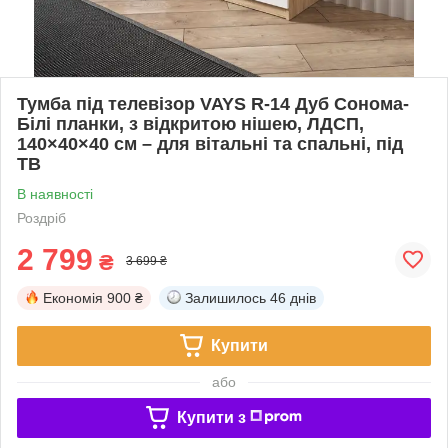
Тумба під телевізор VAYS R-14 Дуб Сонома-
Білі планки, з відкритою нішею, ЛДСП,
140×40×40 см – для вітальні та спальні, під
ТВ
В наявності
Роздріб
2 799
₴
3 699 ₴
Економія
900 ₴
Залишилось
46 днів
Купити
або
Купити з