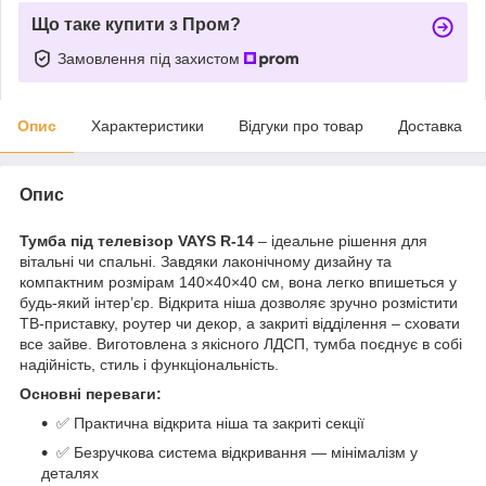
Що таке купити з Пром?
Замовлення під захистом
Опис
Характеристики
Відгуки про товар
Доставка
Опис
Тумба під телевізор VAYS R-14
– ідеальне рішення для
вітальні чи спальні. Завдяки лаконічному дизайну та
компактним розмірам 140×40×40 см, вона легко впишеться у
будь-який інтер’єр. Відкрита ніша дозволяє зручно розмістити
ТВ-приставку, роутер чи декор, а закриті відділення – сховати
все зайве. Виготовлена з якісного ЛДСП, тумба поєднує в собі
надійність, стиль і функціональність.
Основні переваги:
✅ Практична відкрита ніша та закриті секції
✅ Безручкова система відкривання — мінімалізм у
деталях