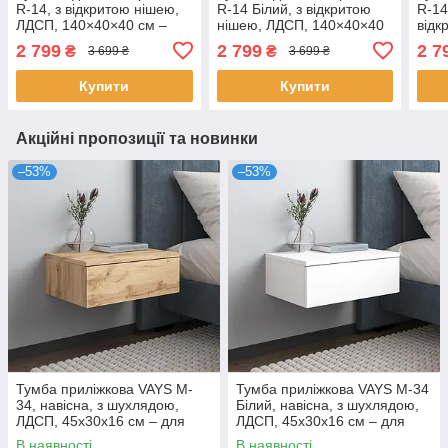
R-14, з відкритою нішею,
R-14 Білий, з відкритою
R-14
ЛДСП, 140×40×40 см –
нішею, ЛДСП, 140×40×40
відк
для вітальні та спальні, під
см – для вітальні та
140×
2 799
2 799
2 7
₴
₴
3 699 ₴
3 699 ₴
ТВ
спальні, під ТВ
віта
Купити
Купити
Акційні пропозиції та новинки
–53%
–53%
Тумба приліжкова VAYS M-
Тумба приліжкова VAYS M-34
34, навісна, з шухлядою,
Білий, навісна, з шухлядою,
ЛДСП, 45х30х16 см – для
ЛДСП, 45х30х16 см – для
спальні
спальні
В наявності
В наявності