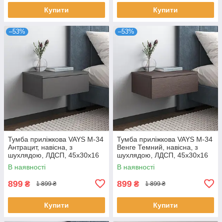
Купити
Купити
–53%
–53%
Тумба приліжкова VAYS M-34
Тумба приліжкова VAYS M-34
Антрацит, навісна, з
Венге Темний, навісна, з
шухлядою, ЛДСП, 45х30х16
шухлядою, ЛДСП, 45х30х16
см – для спальні
см – для спальні
В наявності
В наявності
899
899
₴
₴
1 899 ₴
1 899 ₴
Купити
Купити