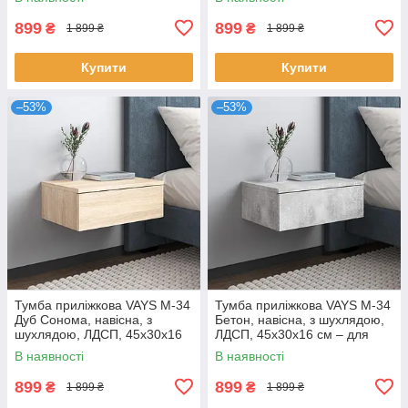
899
899
₴
₴
1 899 ₴
1 899 ₴
Купити
Купити
–53%
–53%
Тумба приліжкова VAYS M-34
Тумба приліжкова VAYS M-34
Дуб Сонома, навісна, з
Бетон, навісна, з шухлядою,
шухлядою, ЛДСП, 45х30х16
ЛДСП, 45х30х16 см – для
см – для спальні
спальні
В наявності
В наявності
899
899
₴
₴
1 899 ₴
1 899 ₴