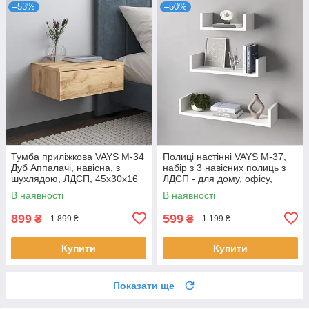
–53%
–50%
Тумба приліжкова VAYS M-34
Полиці настінні VAYS M-37,
Дуб Аппалачі, навісна, з
набір з 3 навісних полиць з
шухлядою, ЛДСП, 45х30х16
ЛДСП - для дому, офісу,
см – для спальні
вітальні
В наявності
В наявності
899
599
₴
₴
1 899 ₴
1 199 ₴
Купити
Купити
Показати ще