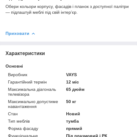
Обери кольори корпусу, фасадів і планок з доступної палітри
— підлаштуй меблі під свій інтер’єр.
Приховати
Характеристики
Основні
Виробник
VAYS
Гарантійний термін
12 міс
Максимальна діагональ
65 дюйм
телевізора
Максимально допустиме
50 кг
навантаження
Стан
Новий
Тип меблів
тумба
Форма фасаду
прямий
Функціональне
Під плазмовий і РК