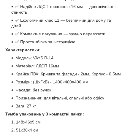
✅ Надійне ЛДСП товщиною 16 мм — довговічність і
стійкість
✅ Екологічний клас Е1 — безпечний для дому та
дітей
✅ Компактне пакування — зручно перевозити
✅ Проста збірка за інструкцією
Характеристики:
Модель: VAYS R-14
Матеріал: ЛДСП 16мм
Крайка ПВХ: Кришка та фасади - 2мм, Корпус - 0,5мм
Розміри: (ШхГхВ) - 1400×400×400 мм
Фасади: без ручок
Призначення: для вітальні, спальні або офісу
Вага: 27 кг
Тумба упакована у 3 компактні пачки:
148х46х9 см
51х36х4 см