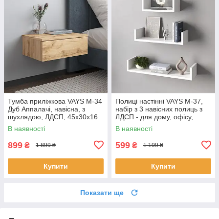
Тумба приліжкова VAYS M-34
Полиці настінні VAYS M-37,
Дуб Аппалачі, навісна, з
набір з 3 навісних полиць з
шухлядою, ЛДСП, 45х30х16
ЛДСП - для дому, офісу,
см – для спальні
вітальні
В наявності
В наявності
899
599
₴
₴
1 899 ₴
1 199 ₴
Купити
Купити
Показати ще