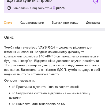
Що таке купити з Пром?
Замовлення під захистом
Опис
Характеристики
Відгуки про товар
Доставка
Опис
Тумба під телевізор VAYS R-14
– ідеальне рішення для
вітальні чи спальні. Завдяки лаконічному дизайну та
компактним розмірам 140×40×40 см, вона легко впишеться у
будь-який інтер’єр. Відкрита ніша дозволяє зручно розмістити
ТВ-приставку, роутер чи декор, а закриті відділення – сховати
все зайве. Виготовлена з якісного ЛДСП, тумба поєднує в собі
надійність, стиль і функціональність.
Основні переваги:
✅ Практична відкрита ніша та закриті секції
✅ Безручкова система відкривання — мінімалізм у
деталях
✅ Підходить для телевізорів до 65”