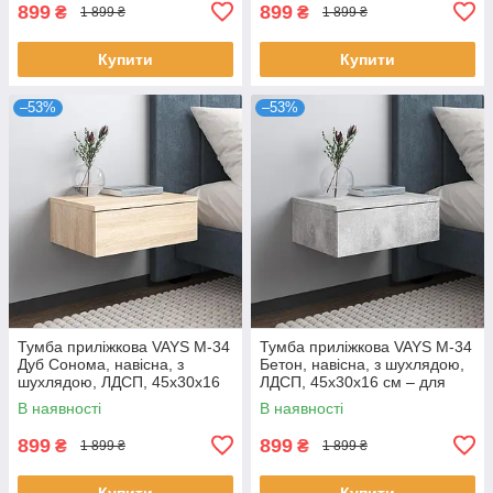
899
899
₴
₴
1 899 ₴
1 899 ₴
Купити
Купити
–53%
–53%
Тумба приліжкова VAYS M-34
Тумба приліжкова VAYS M-34
Дуб Сонома, навісна, з
Бетон, навісна, з шухлядою,
шухлядою, ЛДСП, 45х30х16
ЛДСП, 45х30х16 см – для
см – для спальні
спальні
В наявності
В наявності
899
899
₴
₴
1 899 ₴
1 899 ₴
Купити
Купити