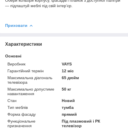
Обери кольори корпусу, фасадів і планок з доступної палітри
— підлаштуй меблі під свій інтер’єр.
Приховати
Характеристики
Основні
Виробник
VAYS
Гарантійний термін
12 міс
Максимальна діагональ
65 дюйм
телевізора
Максимально допустиме
50 кг
навантаження
Стан
Новий
Тип меблів
тумба
Форма фасаду
прямий
Функціональне
Під плазмовий і РК
призначення
телевізор