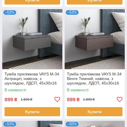
–53%
–53%
Тумба приліжкова VAYS M-34
Тумба приліжкова VAYS M-34
Антрацит, навісна, з
Венге Темний, навісна, з
шухлядою, ЛДСП, 45х30х16
шухлядою, ЛДСП, 45х30х16
см – для спальні
см – для спальні
В наявності
В наявності
899
899
₴
₴
1 899 ₴
1 899 ₴
Купити
Купити
–53%
–50%