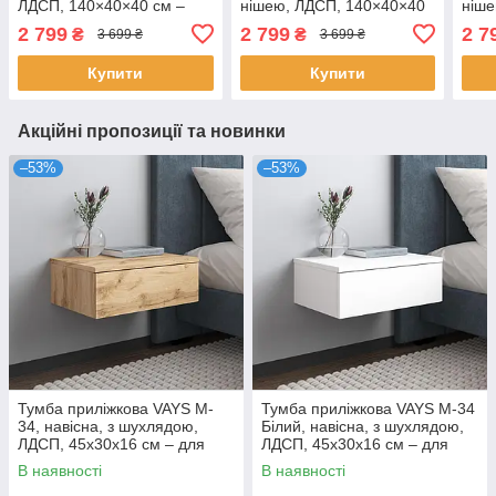
ЛДСП, 140×40×40 см –
нішею, ЛДСП, 140×40×40
ніше
для вітальні та спальні, під
см – для вітальні та
см –
2 799
2 799
2 7
₴
₴
3 699 ₴
3 699 ₴
ТВ
спальні, під ТВ
спал
Купити
Купити
Акційні пропозиції та новинки
–53%
–53%
Тумба приліжкова VAYS M-
Тумба приліжкова VAYS M-34
34, навісна, з шухлядою,
Білий, навісна, з шухлядою,
ЛДСП, 45х30х16 см – для
ЛДСП, 45х30х16 см – для
спальні
спальні
В наявності
В наявності