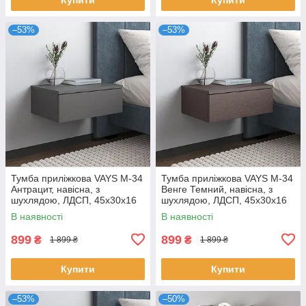
–53%
–53%
Тумба приліжкова VAYS M-34
Тумба приліжкова VAYS M-34
Антрацит, навісна, з
Венге Темний, навісна, з
шухлядою, ЛДСП, 45х30х16
шухлядою, ЛДСП, 45х30х16
см – для спальні
см – для спальні
В наявності
В наявності
899
899
₴
₴
1 899 ₴
1 899 ₴
Купити
Купити
–53%
–50%