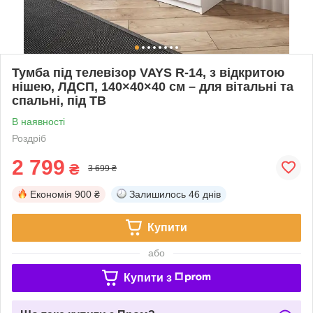
Тумба під телевізор VAYS R-14, з відкритою
нішею, ЛДСП, 140×40×40 см – для вітальні та
спальні, під ТВ
В наявності
Роздріб
2 799
₴
3 699 ₴
Економія
900 ₴
Залишилось
46 днів
Купити
або
Купити з