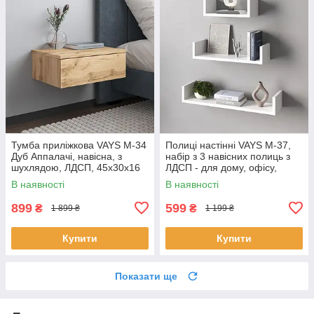
Тумба приліжкова VAYS M-34
Полиці настінні VAYS M-37,
Дуб Аппалачі, навісна, з
набір з 3 навісних полиць з
шухлядою, ЛДСП, 45х30х16
ЛДСП - для дому, офісу,
см – для спальні
вітальні
В наявності
В наявності
899
599
₴
₴
1 899 ₴
1 199 ₴
Купити
Купити
Показати ще