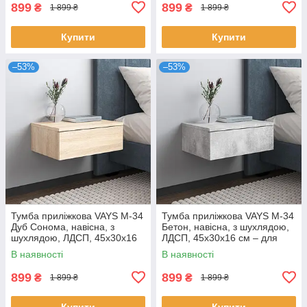
899
899
₴
₴
1 899 ₴
1 899 ₴
Купити
Купити
–53%
–53%
Тумба приліжкова VAYS M-34
Тумба приліжкова VAYS M-34
Дуб Сонома, навісна, з
Бетон, навісна, з шухлядою,
шухлядою, ЛДСП, 45х30х16
ЛДСП, 45х30х16 см – для
см – для спальні
спальні
В наявності
В наявності
899
899
₴
₴
1 899 ₴
1 899 ₴
Купити
Купити