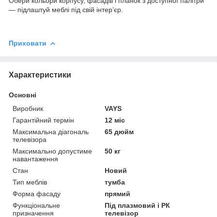
Обери кольори корпусу, фасадів і планок з доступної палітри
— підлаштуй меблі під свій інтер’єр.
Приховати
Характеристики
Основні
Виробник
VAYS
Гарантійний термін
12 міс
Максимальна діагональ
65 дюйм
телевізора
Максимально допустиме
50 кг
навантаження
Стан
Новий
Тип меблів
тумба
Форма фасаду
прямий
Функціональне
Під плазмовий і РК
призначення
телевізор