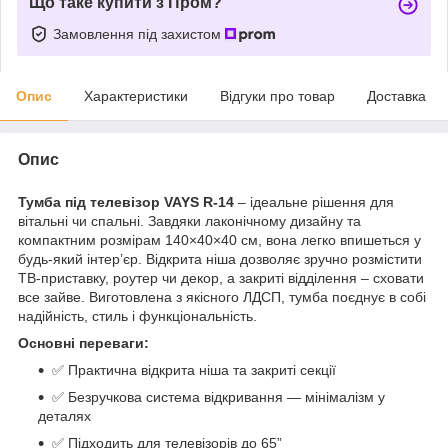
Що таке купити з Пром?
Замовлення під захистом
Опис
Характеристики
Відгуки про товар
Доставка
Опис
Тумба під телевізор VAYS R-14
– ідеальне рішення для
вітальні чи спальні. Завдяки лаконічному дизайну та
компактним розмірам 140×40×40 см, вона легко впишеться у
будь-який інтер’єр. Відкрита ніша дозволяє зручно розмістити
ТВ-приставку, роутер чи декор, а закриті відділення – сховати
все зайве. Виготовлена з якісного ЛДСП, тумба поєднує в собі
надійність, стиль і функціональність.
Основні переваги:
✅ Практична відкрита ніша та закриті секції
✅ Безручкова система відкривання — мінімалізм у
деталях
✅ Підходить для телевізорів до 65”