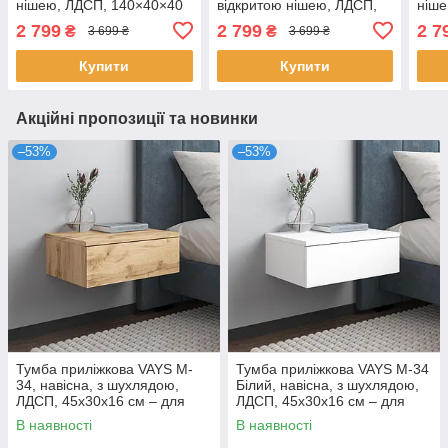
нішею, ЛДСП, 140×40×40
відкритою нішею, ЛДСП,
ніше
см – для вітальні та
140×40×40 см – для
см –
2 799
2 799
2 7
₴
₴
3 699 ₴
3 699 ₴
спальні, під ТВ
вітальні та спальні, під ТВ
спал
Купити
Купити
Акційні пропозиції та новинки
–53%
–53%
Тумба приліжкова VAYS M-
Тумба приліжкова VAYS M-34
34, навісна, з шухлядою,
Білий, навісна, з шухлядою,
ЛДСП, 45х30х16 см – для
ЛДСП, 45х30х16 см – для
спальні
спальні
В наявності
В наявності