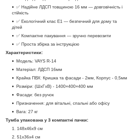
✅ Надійне ЛДСП товщиною 16 мм — довговічність і
стійкість
✅ Екологічний клас Е1 — безпечний для дому та
дітей
✅ Компактне пакування — зручно перевозити
✅ Проста збірка за інструкцією
Характеристики:
Модель: VAYS R-14
Матеріал: ЛДСП 16мм
Крайка ПВХ: Кришка та фасади - 2мм, Корпус - 0,5мм
Розміри: (ШхГхВ) - 1400×400×400 мм
Фасади: без ручок
Призначення: для вітальні, спальні або офісу
Вага: 27 кг
Тумба упакована у 3 компактні пачки:
148х46х9 см
51х36х4 см