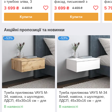
з тумбою зліва, 3
фасад, письмовий з
фаса
шухляди, без ручок,
тумбою зліва, 3 шухляди,
тумб
3 699
3 699
5 7
₴
₴
4 499 ₴
4 499 ₴
ЛДСП, 120×60×75 см - для
без ручок, ЛДСП,
ручо
дому та офісу
120×60×75 см - для дому
см –
Купити
Купити
та
Акційні пропозиції та новинки
–53%
–53%
Тумба приліжкова VAYS M-
Тумба приліжкова VAYS M-34
34, навісна, з шухлядою,
Білий, навісна, з шухлядою,
ЛДСП, 45х30х16 см – для
ЛДСП, 45х30х16 см – для
спальні
спальні
В наявності
В наявності