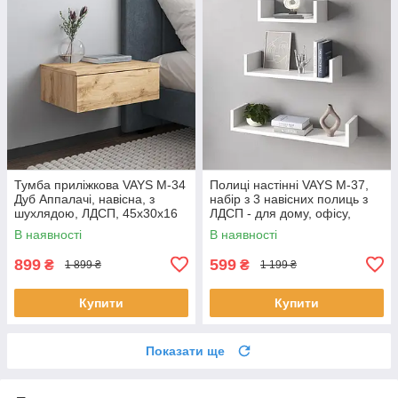
Тумба приліжкова VAYS M-34
Полиці настінні VAYS M-37,
Дуб Аппалачі, навісна, з
набір з 3 навісних полиць з
шухлядою, ЛДСП, 45х30х16
ЛДСП - для дому, офісу,
см – для спальні
вітальні
В наявності
В наявності
899
599
₴
₴
1 899 ₴
1 199 ₴
Купити
Купити
Показати ще