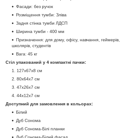
Фасади: без ручок
Розміщення тумби: Зліва
Задня стінка тумби ЛДСП
Ширина тумби - 400 мм
Призначення: для дому, офісу, навчання, геймерів,
школярів, студентів
Вага: 45 кг
Стіл упакований у 4 компактні пачки:
127х67х8 см
80х64х7 см
47х26х7 см
44х12х7 см
Доступний для замовлення в кольорах:
Білий
Дуб Сонома
Дуб Сонома-Білі планки
Дуб Сонома-Білий фасад