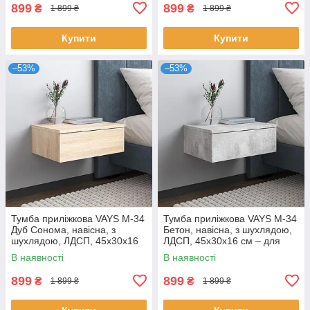
899
899
₴
₴
1 899 ₴
1 899 ₴
Купити
Купити
–53%
–53%
Тумба приліжкова VAYS M-34
Тумба приліжкова VAYS M-34
Дуб Сонома, навісна, з
Бетон, навісна, з шухлядою,
шухлядою, ЛДСП, 45х30х16
ЛДСП, 45х30х16 см – для
см – для спальні
спальні
В наявності
В наявності
899
899
₴
₴
1 899 ₴
1 899 ₴