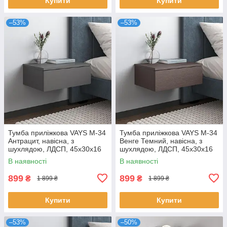
Купити
Купити
–53%
–53%
Тумба приліжкова VAYS M-34
Тумба приліжкова VAYS M-34
Антрацит, навісна, з
Венге Темний, навісна, з
шухлядою, ЛДСП, 45х30х16
шухлядою, ЛДСП, 45х30х16
см – для спальні
см – для спальні
В наявності
В наявності
899
899
₴
₴
1 899 ₴
1 899 ₴
Купити
Купити
–53%
–50%