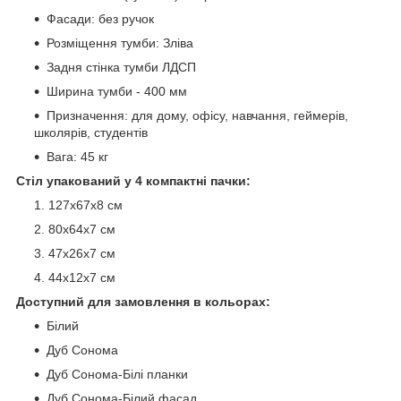
Фасади: без ручок
Розміщення тумби: Зліва
Задня стінка тумби ЛДСП
Ширина тумби - 400 мм
Призначення: для дому, офісу, навчання, геймерів,
школярів, студентів
Вага: 45 кг
Стіл упакований у 4 компактні пачки:
127х67х8 см
80х64х7 см
47х26х7 см
44х12х7 см
Доступний для замовлення в кольорах:
Білий
Дуб Сонома
Дуб Сонома-Білі планки
Дуб Сонома-Білий фасад