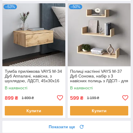
–53%
–50%
Тумба приліжкова VAYS M-34
Полиці настінні VAYS M-37
Дуб Аппалачі, навісна, з
Дуб Сонома, набір з 3
шухлядою, ЛДСП, 45х30х16
навісних полиць з ЛДСП - для
см – для спальні
дому, офісу, вітальні
В наявності
В наявності
899
599
₴
₴
1 899 ₴
1 199 ₴
Купити
Купити
Показати ще