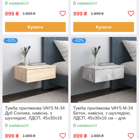
спальні
спальні
В наявності
В наявності
899
899
₴
₴
1 899 ₴
1 899 ₴
Купити
Купити
–53%
–53%
Тумба приліжкова VAYS M-34
Тумба приліжкова VAYS M-34
Дуб Сонома, навісна, з
Бетон, навісна, з шухлядою,
шухлядою, ЛДСП, 45х30х16
ЛДСП, 45х30х16 см – для
см – для спальні
спальні
В наявності
В наявності
899
899
₴
₴
1 899 ₴
1 899 ₴