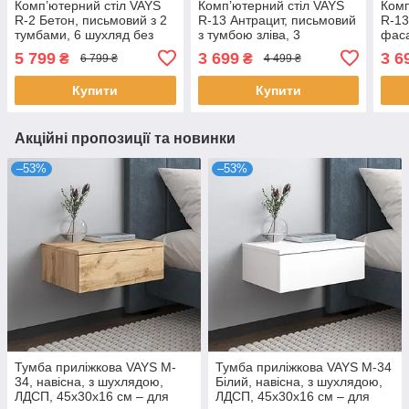
Комп’ютерний стіл VAYS
Комп’ютерний стіл VAYS
Комп
R-2 Бетон, письмовий з 2
R-13 Антрацит, письмовий
R-13
тумбами, 6 шухляд без
з тумбою зліва, 3
фаса
ручок, ЛДСП 160×60×75
шухляди, без ручок,
тумб
5 799
3 699
3 6
₴
₴
6 799 ₴
4 499 ₴
см – для дому, офісу,
ЛДСП, 120×60×75 см - для
без 
навчання
дому та офісу
120×
Купити
Купити
та
Акційні пропозиції та новинки
–53%
–53%
Тумба приліжкова VAYS M-
Тумба приліжкова VAYS M-34
34, навісна, з шухлядою,
Білий, навісна, з шухлядою,
ЛДСП, 45х30х16 см – для
ЛДСП, 45х30х16 см – для