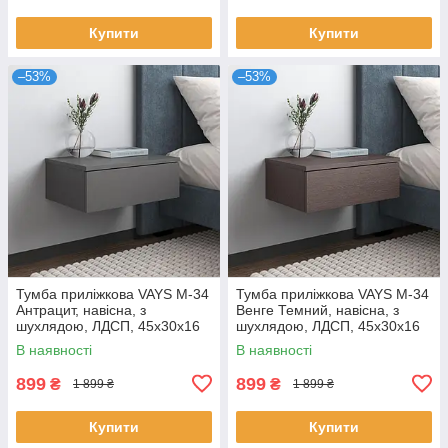
Купити
Купити
–53%
–53%
Тумба приліжкова VAYS M-34
Тумба приліжкова VAYS M-34
Антрацит, навісна, з
Венге Темний, навісна, з
шухлядою, ЛДСП, 45х30х16
шухлядою, ЛДСП, 45х30х16
см – для спальні
см – для спальні
В наявності
В наявності
899
899
₴
₴
1 899 ₴
1 899 ₴
Купити
Купити