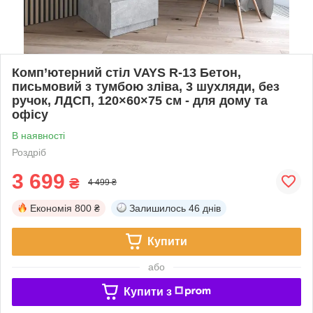
Комп’ютерний стіл VAYS R-13 Бетон,
письмовий з тумбою зліва, 3 шухляди, без
ручок, ЛДСП, 120×60×75 см - для дому та
офісу
В наявності
Роздріб
3 699
₴
4 499 ₴
Економія
800 ₴
Залишилось
46 днів
Купити
або
Купити з