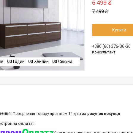
6 499 ₴
7 499 ₴
Купити
+380 (66) 376-36-36
Консультант
ів
0
0
Годин
0
0
Хвилин
0
0
Секунд
повернення товару протягом 14 днів
за рахунок покупця
У компанії підключені електронні плате