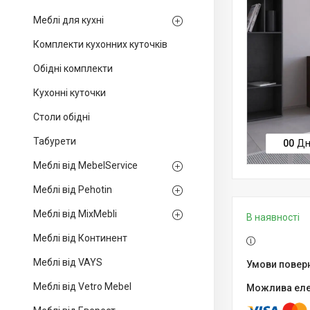
Меблі для кухні
Комплекти кухонних куточків
Обідні комплекти
Кухонні куточки
Столи обідні
Табурети
0
0
Дн
Меблі від MebelService
Меблі від Pehotin
Меблі від MixMebli
В наявності
Меблі від Континент
Меблі від VAYS
Меблі від Vetro Mebel