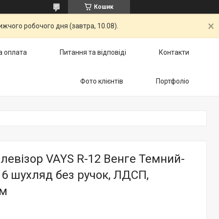
Кошик
жчого робочого дня (завтра, 10.08).
а оплата
Питання та відповіді
Контакти
Фото клієнтів
Портфоліо
елевізор VAYS R-12 Венге Темний-
, 6 шухляд без ручок, ЛДСП,
см