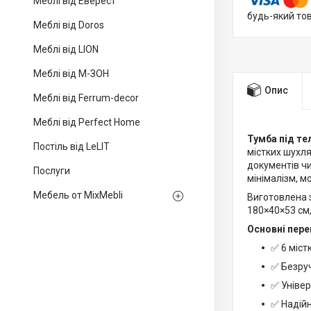
Меблі від Еверест
будь-який то
Меблі від Doros
Меблі від LION
Меблі від М-ЗОН
Опис
Меблі від Ferrum-decor
Меблі від Perfect Home
Тумба під те
Постіль від LeLIT
містких шухля
документів чи
Послуги
мінімалізм, м
Мебель от MixMebli
Виготовлена з
180×40×53 см,
Основні пере
✅ 6 міс
✅ Безруч
✅ Універ
✅ Надійн