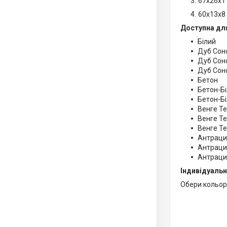
67х26х1
60х13х8
Доступна дл
Білий
Дуб Со
Дуб Соно
Дуб Сон
Бетон
Бетон-Бі
Бетон-Б
Венге Т
Венге Те
Венге Т
Антраци
Антрацит
Антраци
Індивідуальн
Обери кольори