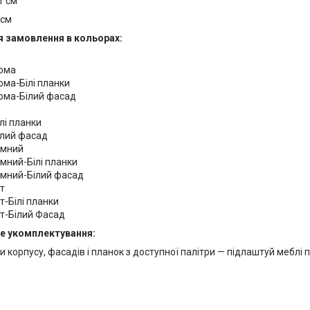
1 см
 см
я замовлення в кольорах:
нома
ма-Білі планки
ома-Білий фасад
лі планки
ілий фасад
емний
мний-Білі планки
емний-Білий фасад
т
-Білі планки
т-Білий Фасад
е укомплектування:
 корпусу, фасадів і планок з доступної палітри — підлаштуй меблі під