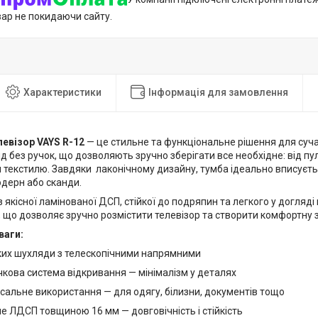
вар не покидаючи сайту.
Характеристики
Інформація для замовлення
левізор VAYS R-12
— це стильне та функціональне рішення для суча
д без ручок, що дозволяють зручно зберігати все необхідне: від пуль
 текстилю. Завдяки лаконічному дизайну, тумба ідеально вписується
одерн або сканди.
 якісної ламінованої ДСП, стійкої до подряпин та легкого у догляді
 що дозволяє зручно розмістити телевізор та створити комфортну 
ваги:
тких шухляди з телескопічними напрямними
кова система відкривання — мінімалізм у деталях
сальне використання — для одягу, білизни, документів тощо
е ЛДСП товщиною 16 мм — довговічність і стійкість