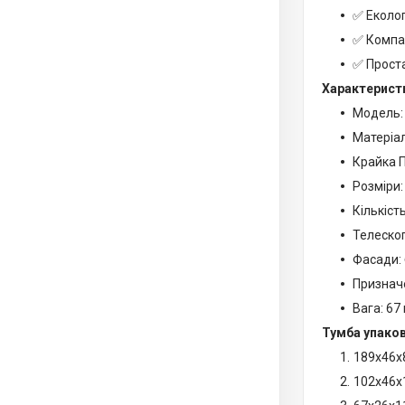
✅ Еколог
✅ Компа
✅ Проста
Характерист
Модель:
Матеріа
Крайка П
Розміри:
Кількіст
Телескоп
Фасади: 
Призначе
Вага: 67 
Тумба упаков
189х46х
102х46х