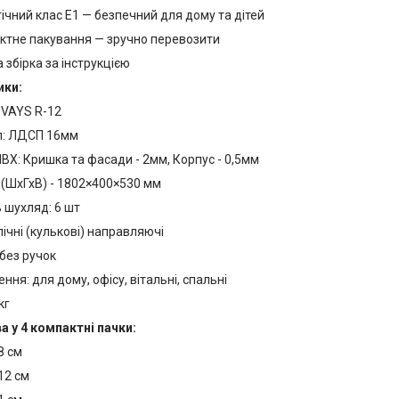
ічний клас Е1 — безпечний для дому та дітей
ктне пакування — зручно перевозити
 збірка за інструкцією
ики:
 VAYS R-12
л: ЛДСП 16мм
ВХ: Кришка та фасади - 2мм, Корпус - 0,5мм
 (ШхГхВ) - 1802×400×530 мм
ь шухляд: 6 шт
ічні (кулькові) направляючі
без ручок
ння: для дому, офісу, вітальні, спальні
кг
а у 4 компактні пачки:
8 см
12 см