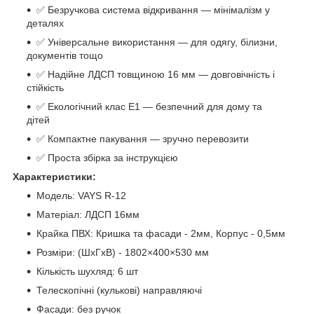
✅ Безручкова система відкривання — мінімалізм у
деталях
✅ Універсальне використання — для одягу, білизни,
документів тощо
✅ Надійне ЛДСП товщиною 16 мм — довговічність і
стійкість
✅ Екологічний клас Е1 — безпечний для дому та
дітей
✅ Компактне пакування — зручно перевозити
✅ Проста збірка за інструкцією
Характеристики:
Модель: VAYS R-12
Матеріал: ЛДСП 16мм
Крайка ПВХ: Кришка та фасади - 2мм, Корпус - 0,5мм
Розміри: (ШхГхВ) - 1802×400×530 мм
Кількість шухляд: 6 шт
Телескопічні (кулькові) направляючі
Фасади: без ручок