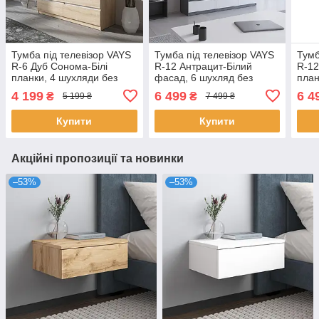
Тумба під телевізор VAYS
Тумба під телевізор VAYS
Тумб
R-6 Дуб Сонома-Білі
R-12 Антрацит-Білий
R-12
планки, 4 шухляди без
фасад, 6 шухляд без
план
ручок, ЛДСП, 140×40×53
ручок, ЛДСП, 180×40×53
ручо
4 199
6 499
6 4
₴
₴
5 199 ₴
7 499 ₴
см
см
см
Купити
Купити
Акційні пропозиції та новинки
–53%
–53%