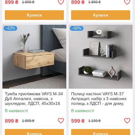
899
899
₴
₴
1 899 ₴
1 899 ₴
Купити
Купити
–53%
–50%
Тумба приліжкова VAYS M-34
Полиці настінні VAYS M-37
Дуб Аппалачі, навісна, з
Антрацит, набір з 3 навісних
шухлядою, ЛДСП, 45х30х16
полиць з ЛДСП - для дому,
см – для спальні
офісу, вітальні
В наявності
В наявності
899
599
₴
₴
1 899 ₴
1 199 ₴
Купити
Купити