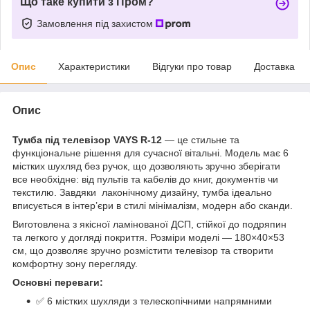
Що таке купити з Пром?
Замовлення під захистом
Опис
Характеристики
Відгуки про товар
Доставка
Опис
Тумба під телевізор VAYS R-12
— це стильне та
функціональне рішення для сучасної вітальні. Модель має 6
містких шухляд без ручок, що дозволяють зручно зберігати
все необхідне: від пультів та кабелів до книг, документів чи
текстилю. Завдяки лаконічному дизайну, тумба ідеально
вписується в інтер’єри в стилі мінімалізм, модерн або сканди.
Виготовлена з якісної ламінованої ДСП, стійкої до подряпин
та легкого у догляді покриття. Розміри моделі — 180×40×53
см, що дозволяє зручно розмістити телевізор та створити
комфортну зону перегляду.
Основні переваги:
✅ 6 містких шухляди з телескопічними напрямними