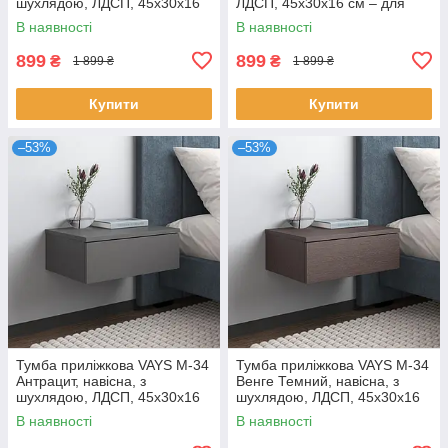
шухлядою, ЛДСП, 45х30х16
ЛДСП, 45х30х16 см – для
см – для спальні
спальні
В наявності
В наявності
899
899
₴
₴
1 899 ₴
1 899 ₴
Купити
Купити
–53%
–53%
Тумба приліжкова VAYS M-34
Тумба приліжкова VAYS M-34
Антрацит, навісна, з
Венге Темний, навісна, з
шухлядою, ЛДСП, 45х30х16
шухлядою, ЛДСП, 45х30х16
см – для спальні
см – для спальні
В наявності
В наявності