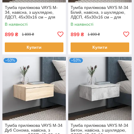
Тумба приліжкова VAYS M-
Тумба приліжкова VAYS M-34
34, навісна, з шухлядою,
Білий, навісна, з шухлядою,
ЛДСП, 45х30х16 см – для
ЛДСП, 45х30х16 см – для
спальні
спальні
В наявності
В наявності
899
899
₴
₴
1 899 ₴
1 899 ₴
Купити
Купити
–53%
–53%
Тумба приліжкова VAYS M-34
Тумба приліжкова VAYS M-34
Дуб Сонома, навісна, з
Бетон, навісна, з шухлядою,