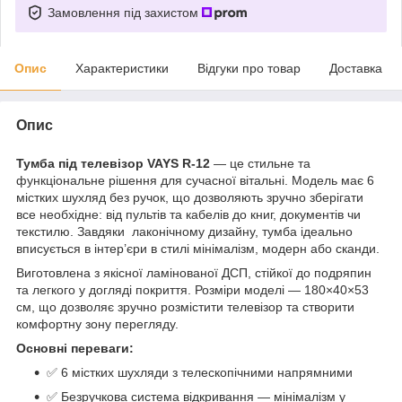
Замовлення під захистом
Опис
Характеристики
Відгуки про товар
Доставка
Опис
Тумба під телевізор VAYS R-12
— це стильне та
функціональне рішення для сучасної вітальні. Модель має 6
містких шухляд без ручок, що дозволяють зручно зберігати
все необхідне: від пультів та кабелів до книг, документів чи
текстилю. Завдяки лаконічному дизайну, тумба ідеально
вписується в інтер’єри в стилі мінімалізм, модерн або сканди.
Виготовлена з якісної ламінованої ДСП, стійкої до подряпин
та легкого у догляді покриття. Розміри моделі — 180×40×53
см, що дозволяє зручно розмістити телевізор та створити
комфортну зону перегляду.
Основні переваги:
✅ 6 містких шухляди з телескопічними напрямними
✅ Безручкова система відкривання — мінімалізм у