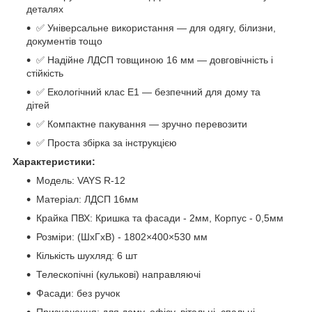
деталях
✅ Універсальне використання — для одягу, білизни,
документів тощо
✅ Надійне ЛДСП товщиною 16 мм — довговічність і
стійкість
✅ Екологічний клас Е1 — безпечний для дому та
дітей
✅ Компактне пакування — зручно перевозити
✅ Проста збірка за інструкцією
Характеристики:
Модель: VAYS R-12
Матеріал: ЛДСП 16мм
Крайка ПВХ: Кришка та фасади - 2мм, Корпус - 0,5мм
Розміри: (ШхГхВ) - 1802×400×530 мм
Кількість шухляд: 6 шт
Телескопічні (кулькові) направляючі
Фасади: без ручок
Призначення: для дому, офісу, вітальні, спальні