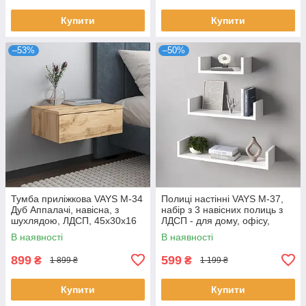
Купити
Купити
–53%
–50%
Тумба приліжкова VAYS M-34
Полиці настінні VAYS M-37,
Дуб Аппалачі, навісна, з
набір з 3 навісних полиць з
шухлядою, ЛДСП, 45х30х16
ЛДСП - для дому, офісу,
см – для спальні
вітальні
В наявності
В наявності
899
599
₴
₴
1 899 ₴
1 199 ₴
Купити
Купити