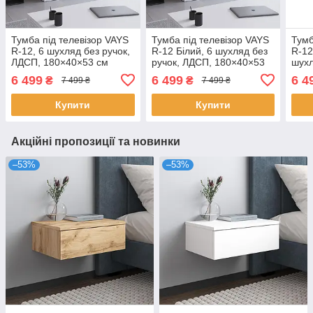
Тумба під телевізор VAYS
Тумба під телевізор VAYS
Тумб
R-12, 6 шухляд без ручок,
R-12 Білий, 6 шухляд без
R-12
ЛДСП, 180×40×53 см
ручок, ЛДСП, 180×40×53
шухл
см
180
6 499
6 499
6 4
₴
₴
7 499 ₴
7 499 ₴
Купити
Купити
Акційні пропозиції та новинки
–53%
–53%