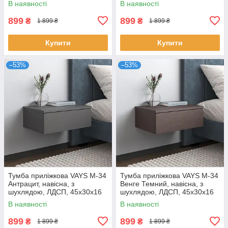
В наявності
В наявності
899
899
₴
₴
1 899 ₴
1 899 ₴
Купити
Купити
–53%
–53%
Тумба приліжкова VAYS M-34
Тумба приліжкова VAYS M-34
Антрацит, навісна, з
Венге Темний, навісна, з
шухлядою, ЛДСП, 45х30х16
шухлядою, ЛДСП, 45х30х16
см – для спальні
см – для спальні
В наявності
В наявності
899
899
₴
₴
1 899 ₴
1 899 ₴