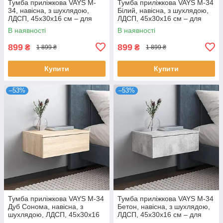
Тумба приліжкова VAYS M-
Тумба приліжкова VAYS M-34
34, навісна, з шухлядою,
Білий, навісна, з шухлядою,
ЛДСП, 45х30х16 см – для
ЛДСП, 45х30х16 см – для
спальні
спальні
В наявності
В наявності
899
899
₴
₴
1 899 ₴
1 899 ₴
Купити
Купити
–53%
–53%
Тумба приліжкова VAYS M-34
Тумба приліжкова VAYS M-34
Дуб Сонома, навісна, з
Бетон, навісна, з шухлядою,
шухлядою, ЛДСП, 45х30х16
ЛДСП, 45х30х16 см – для
см – для спальні
спальні