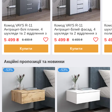
Комод VAYS R-11
Комод VAYS R-11
Комо
Антрацит-Білі планки, 4
Антрацит-Білий фасад, 4
шухл
шухляди та 2 відділення з
шухляди та 2 відділення з
поли
полицями, без ручок,
полицями, без ручок,
ЛДСП
5 499
5 499
5 4
₴
₴
6 499 ₴
6 499 ₴
ЛДСП, 120×40×98 см - для
ЛДСП, 120×40×98 см - для
спал
спальні, вітальні,
спальні, вітальні,
пер
Купити
Купити
Акційні пропозиції та новинки
–53%
–53%