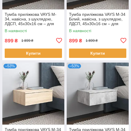
Тумба приліжкова VAYS M-
Тумба приліжкова VAYS M-34
34, навісна, з шухлядою,
Білий, навісна, з шухлядою,
ЛДСП, 45х30х16 см – для
ЛДСП, 45х30х16 см – для
спальні
спальні
В наявності
В наявності
899
899
₴
₴
1 899 ₴
1 899 ₴
Купити
Купити
–53%
–53%
Тумба приліжкова VAYS M-34
Тумба приліжкова VAYS M-34