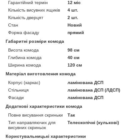
Гарантійний термін
12 міс
Кількість висувних ящиків
4 шт.
Кількість дверцят
2 шт.
Стан
Новий
Форма фасаду
прямий
Габаритні розміри комода
Висота комода
98 см
Глибина комода
40 см
Ширина комода
120 см
Матеріал виготовлення комода
Корпус (каркас)
ламінована ДСП
Стільниця
ламінована ДСП (ЛДСП)
Фасади
ламінована ДСП
Додаткові характеристики комода
Повне висування скриньки
Так
Тип направляючих для
Телескопічні (кулькові)
висувних скриньок
Користувальницькі характеристики