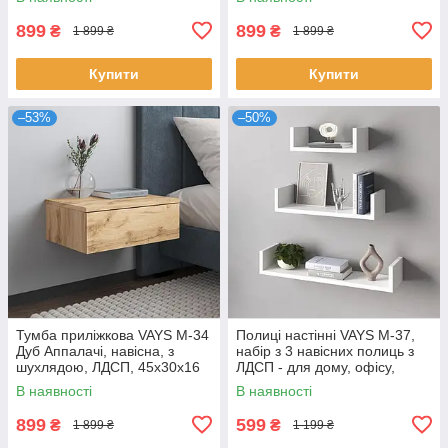
899
899
₴
₴
1 899 ₴
1 899 ₴
Купити
Купити
–53%
–50%
Тумба приліжкова VAYS M-34
Полиці настінні VAYS M-37,
Дуб Аппалачі, навісна, з
набір з 3 навісних полиць з
шухлядою, ЛДСП, 45х30х16
ЛДСП - для дому, офісу,
см – для спальні
вітальні
В наявності
В наявності
899
599
₴
₴
1 899 ₴
1 199 ₴