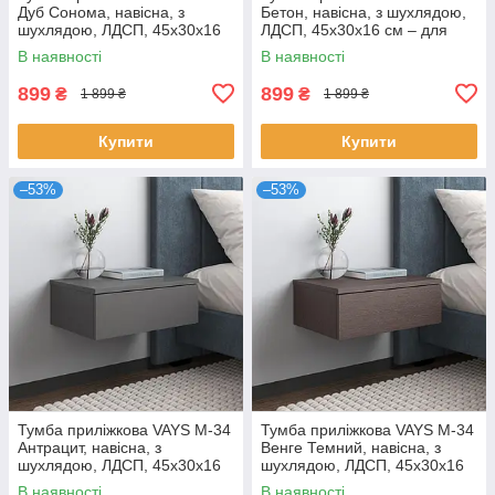
Дуб Сонома, навісна, з
Бетон, навісна, з шухлядою,
шухлядою, ЛДСП, 45х30х16
ЛДСП, 45х30х16 см – для
см – для спальні
спальні
В наявності
В наявності
899
899
₴
₴
1 899 ₴
1 899 ₴
Купити
Купити
–53%
–53%
Тумба приліжкова VAYS M-34
Тумба приліжкова VAYS M-34
Антрацит, навісна, з
Венге Темний, навісна, з
шухлядою, ЛДСП, 45х30х16
шухлядою, ЛДСП, 45х30х16
см – для спальні
см – для спальні
В наявності
В наявності