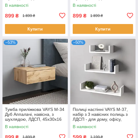
см – для спальні
см – для спальні
В наявності
В наявності
899
899
₴
₴
1 899 ₴
1 899 ₴
Купити
Купити
–53%
–50%
Тумба приліжкова VAYS M-34
Полиці настінні VAYS M-37,
Дуб Аппалачі, навісна, з
набір з 3 навісних полиць з
шухлядою, ЛДСП, 45х30х16
ЛДСП - для дому, офісу,
см – для спальні
вітальні
В наявності
В наявності
899
599
₴
₴
1 899 ₴
1 199 ₴