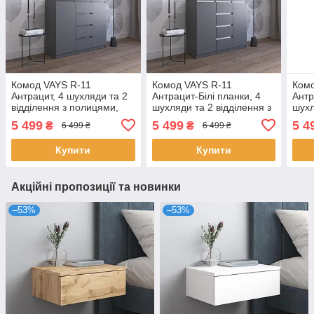
Комод VAYS R-11
Комод VAYS R-11
Комо
Антрацит, 4 шухляди та 2
Антрацит-Білі планки, 4
Антр
відділення з полицями,
шухляди та 2 відділення з
шухл
без ручок, ЛДСП,
полицями, без ручок,
поли
5 499
5 499
5 4
₴
₴
6 499 ₴
6 499 ₴
120×40×98 см - для
ЛДСП, 120×40×98 см - для
ЛДСП
спальні, вітальні,
спальні, вітальні,
спал
Купити
Купити
передпокою
Акційні пропозиції та новинки
–53%
–53%