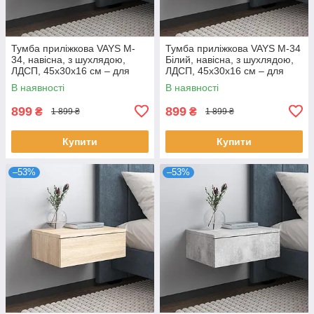
Тумба приліжкова VAYS M-
Тумба приліжкова VAYS M-34
34, навісна, з шухлядою,
Білий, навісна, з шухлядою,
ЛДСП, 45х30х16 см – для
ЛДСП, 45х30х16 см – для
спальні
спальні
В наявності
В наявності
899
899
₴
₴
1 899 ₴
1 899 ₴
Купити
Купити
–53%
–53%