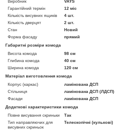
Виробник
VAYS
Гарантійний термін
12 міс
Кількість висувних ящиків
4 шт.
Кількість дверцят
2 шт.
Стан
Новий
Форма фасаду
прямий
Габаритні розміри комода
Висота комода
98 см
Глибина комода
40 см
Ширина комода
120 см
Матеріал виготовлення комода
Корпус (каркас)
ламінована ДСП
Стільниця
ламінована ДСП (ЛДСП)
Фасади
ламінована ДСП
Додаткові характеристики комода
Повне висування скриньки
Так
Тип направляючих для
Телескопічні (кулькові)
висувних скриньок