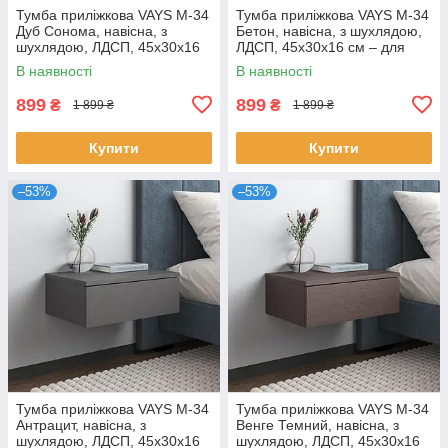
Тумба приліжкова VAYS M-34
Тумба приліжкова VAYS M-34
Дуб Сонома, навісна, з
Бетон, навісна, з шухлядою,
шухлядою, ЛДСП, 45х30х16
ЛДСП, 45х30х16 см – для
см – для спальні
спальні
В наявності
В наявності
899
899
₴
₴
1 899 ₴
1 899 ₴
Купити
Купити
–53%
–53%
Тумба приліжкова VAYS M-34
Тумба приліжкова VAYS M-34
Антрацит, навісна, з
Венге Темний, навісна, з
шухлядою, ЛДСП, 45х30х16
шухлядою, ЛДСП, 45х30х16