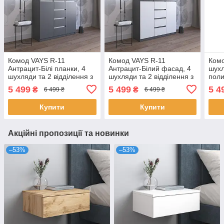
Комод VAYS R-11
Комод VAYS R-11
Комо
Антрацит-Білі планки, 4
Антрацит-Білий фасад, 4
шухл
шухляди та 2 відділення з
шухляди та 2 відділення з
поли
полицями, без ручок,
полицями, без ручок,
ЛДСП
5 499
5 499
5 4
₴
₴
6 499 ₴
6 499 ₴
ЛДСП, 120×40×98 см - для
ЛДСП, 120×40×98 см - для
спал
спальні, вітальні,
спальні, вітальні,
пер
Купити
Купити
Акційні пропозиції та новинки
–53%
–53%