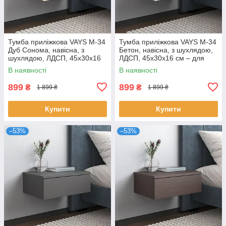
Тумба приліжкова VAYS M-34
Тумба приліжкова VAYS M-34
Дуб Сонома, навісна, з
Бетон, навісна, з шухлядою,
шухлядою, ЛДСП, 45х30х16
ЛДСП, 45х30х16 см – для
см – для спальні
спальні
В наявності
В наявності
899
899
₴
₴
1 899 ₴
1 899 ₴
Купити
Купити
–53%
–53%