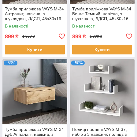
Тумба приліжкова VAYS M-34
Тумба приліжкова VAYS M-34
Антрацит, навісна, з
Венге Темний, навісна, з
шухлядою, ЛДСП, 45х30х16
шухлядою, ЛДСП, 45х30х16
см – для спальні
см – для спальні
В наявності
В наявності
899
899
₴
₴
1 899 ₴
1 899 ₴
Купити
Купити
–53%
–50%
Тумба приліжкова VAYS M-34
Полиці настінні VAYS M-37,
Дуб Аппалачі, навісна, з
набір з 3 навісних полиць з