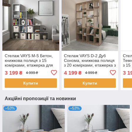
Стелаж VAYS M-5 Бетон,
Стелаж VAYS D-2 Дуб
Стел
книжкова полиця з 15
Сонома, книжкова полиця
Темн
комірками, етажерка для
з 20 комірками, етажерка з
з 15
дому, іграшок і декору,
ЛДСП для дому, іграшок і
для 
3 199
4 199
3 1
₴
₴
4 999 ₴
4 999 ₴
ЛДСП, 178×29×178 см
декору, 117×30×178 см
ЛДС
Купити
Купити
Акційні пропозиції та новинки
–53%
–53%