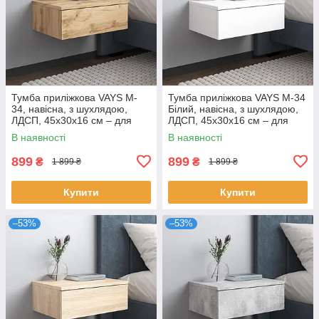
Тумба приліжкова VAYS M-
Тумба приліжкова VAYS M-34
34, навісна, з шухлядою,
Білий, навісна, з шухлядою,
ЛДСП, 45х30х16 см – для
ЛДСП, 45х30х16 см – для
спальні
спальні
В наявності
В наявності
899
899
₴
₴
1 899 ₴
1 899 ₴
Купити
Купити
–53%
–53%