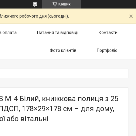
Кошик
ближчого робочого дня (сьогодні).
а оплата
Питання та відповіді
Контакти
Фото клієнтів
Портфоліо
 M-4 Білий, книжкова полиця з 25
ЛДСП, 178×29×178 см – для дому,
ої або вітальні