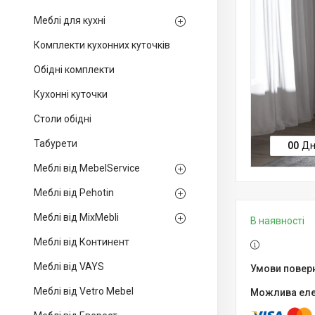
Меблі для кухні
Комплекти кухонних куточків
Обідні комплекти
Кухонні куточки
Столи обідні
Табурети
0
0
Дн
Меблі від MebelService
Меблі від Pehotin
Меблі від MixMebli
В наявності
Меблі від Континент
Меблі від VAYS
Меблі від Vetro Mebel