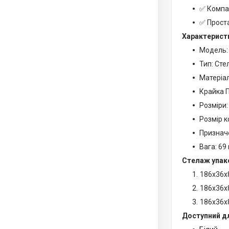
✅ Компа
✅ Проста
Характерист
Модель:
Тип: Сте
Матеріа
Крайка П
Розміри:
Розмір к
Призначе
Вага: 69 
Стелаж упако
186х36х
186х36х
186х36х
Доступний д