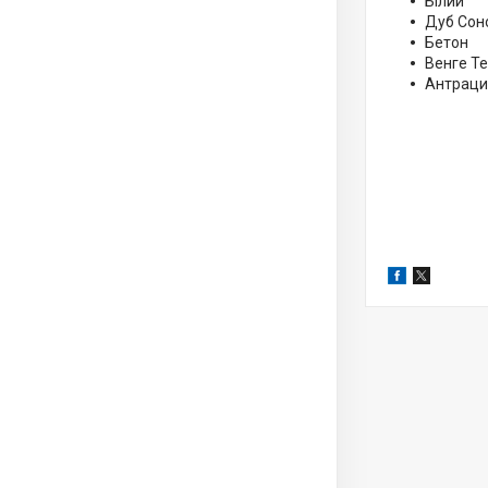
Білий
Дуб Со
Бетон
Венге Т
Антраци