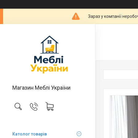
Зараз у компанії неробо
Магазин Меблі України
Католог товарів