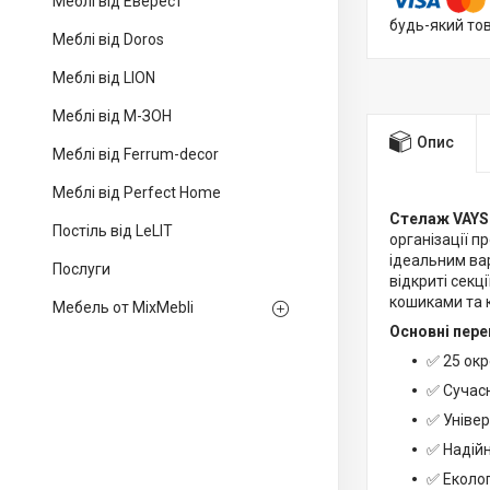
Меблі від Еверест
будь-який то
Меблі від Doros
Меблі від LION
Меблі від М-ЗОН
Опис
Меблі від Ferrum-decor
Меблі від Perfect Home
Стелаж VAYS
Постіль від LeLIT
організації п
ідеальним вар
Послуги
відкриті секц
кошиками та 
Мебель от MixMebli
Основні пере
✅ 25 окр
✅ Сучасн
✅ Універ
✅ Надійн
✅ Еколог