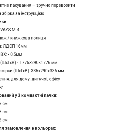
ктне пакування — зручно перевозити
 збірка за інструкцією
ики:
 VAYS M-4
лаж / книжкова полиця
л: ЛДСП 16мм
ВХ: - 0,5мм
 (ШхГхВ) - 1776×290×1776 мм
омірки (ШхГхВ): 336х290х336 мм
ння: для дому, дитячої, офісу
кг
ваний у 3 компактні пачки:
8 см
8 см
8 см
ля замовлення в кольорах: