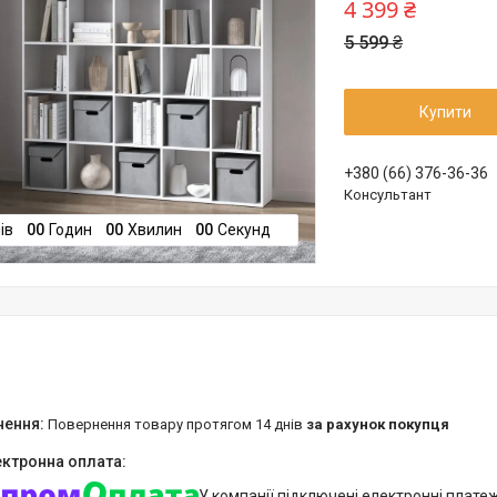
4 399 ₴
5 599 ₴
Купити
+380 (66) 376-36-36
Консультант
ів
0
0
Годин
0
0
Хвилин
0
0
Секунд
повернення товару протягом 14 днів
за рахунок покупця
У компанії підключені електронні плате