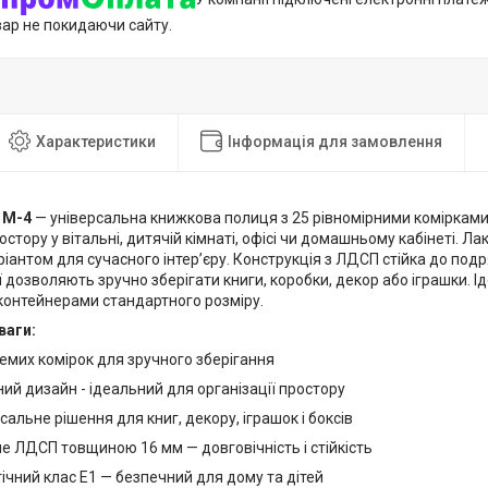
вар не покидаючи сайту.
Характеристики
Інформація для замовлення
 M-4
— універсальна книжкова полиця з 25 рівномірними комірками
ростору у вітальні, дитячій кімнаті, офісі чи домашньому кабінеті. Л
іантом для сучасного інтер’єру. Конструкція з ЛДСП стійка до подр
ії дозволяють зручно зберігати книги, коробки, декор або іграшки. 
контейнерами стандартного розміру.
ваги:
емих комірок для зручного зберігання
ий дизайн - ідеальний для організації простору
сальне рішення для книг, декору, іграшок і боксів
е ЛДСП товщиною 16 мм — довговічність і стійкість
ічний клас Е1 — безпечний для дому та дітей