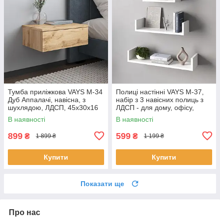
Тумба приліжкова VAYS M-34
Полиці настінні VAYS M-37,
Дуб Аппалачі, навісна, з
набір з 3 навісних полиць з
шухлядою, ЛДСП, 45х30х16
ЛДСП - для дому, офісу,
см – для спальні
вітальні
В наявності
В наявності
899
599
₴
₴
1 899 ₴
1 199 ₴
Купити
Купити
Показати ще
Про нас