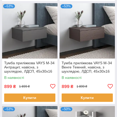
–53%
–53%
Тумба приліжкова VAYS M-34
Тумба приліжкова VAYS M-34
Антрацит, навісна, з
Венге Темний, навісна, з
шухлядою, ЛДСП, 45х30х16
шухлядою, ЛДСП, 45х30х16
см – для спальні
см – для спальні
В наявності
В наявності
899
899
₴
₴
1 899 ₴
1 899 ₴
Купити
Купити
–53%
–50%