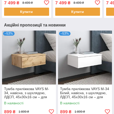
140×40×98 см – для
см – для спальні, вітальні,
спал
7 499
7 499
7 4
₴
₴
8 499 ₴
8 499 ₴
спальні, вітальні,
передпокою
пер
передпокою
Купити
Купити
Акційні пропозиції та новинки
–53%
–53%
Тумба приліжкова VAYS M-
Тумба приліжкова VAYS M-34
34, навісна, з шухлядою,
Білий, навісна, з шухлядою,
ЛДСП, 45х30х16 см – для
ЛДСП, 45х30х16 см – для
спальні
спальні
В наявності
В наявності
899
899
₴
₴
1 899 ₴
1 899 ₴