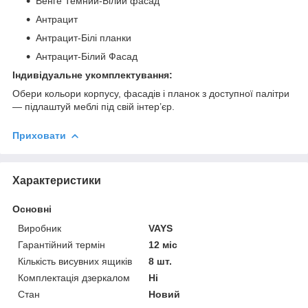
Венге Темний-Білий фасад
Антрацит
Антрацит-Білі планки
Антрацит-Білий Фасад
Індивідуальне укомплектування:
Обери кольори корпусу, фасадів і планок з доступної палітри
— підлаштуй меблі під свій інтер’єр.
Приховати
Характеристики
Основні
Виробник
VAYS
Гарантійний термін
12 міс
Кількість висувних ящиків
8 шт.
Комплектація дзеркалом
Ні
Стан
Новий