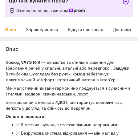
Що таке купити з Пром?
Замовлення під захистом
Опис
Характеристики
Відгуки про товар
Доставка
Опис
Комод VAYS R-8
— це містке та стильне рішення для
зберігання речей у спальні, вітальні або передпокої. Завдяки
8 глибоким шухлядам без ручок, комод забезпечує
максимальний комфорт і естетичний вигляд в інтер’єрі.
Мінімалістичний дизайн гармонійно поєднується з сучасними
стилями: модерн, скандинавський, лофт.
Виготовлений з якісного ЛДСП, що гарантує довговічність,
легкість у догляді та стійкість до подряпин.
Основні переваги:
✅ 8 містких шухляд з телескопічними напрямними
✅ Безручкова система відкривання — мінімалізм у