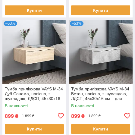
Купити
Купити
–53%
–53%
Тумба приліжкова VAYS M-34
Тумба приліжкова VAYS M-34
Дуб Сонома, навісна, з
Бетон, навісна, з шухлядою,
шухлядою, ЛДСП, 45х30х16
ЛДСП, 45х30х16 см – для
см – для спальні
спальні
В наявності
В наявності
899
899
₴
₴
1 899 ₴
1 899 ₴
Купити
Купити