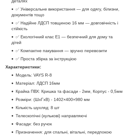
деталях
✅ Універсальне використання — для одягу, білизни,
документів тощо
✅ Надійне ЛДСП товщиною 16 мм — довговічність і
стійкість
✅ Екологічний клас Е1 — безпечний для дому та
дітей
✅ Компактне пакування — зручно перевозити
✅ Проста збірка за інструкцією
Характеристики:
Модель: VAYS R-8
Матеріал: ЛДСП 16мм
Крайка ПВХ: Кришка та фасади - 2мм, Корпус - 0,5мм
Розміри: (ШхГхВ) - 1402×400×980 мм
Кількість шухляд: 8 шт
Телескопічні (кулькові) направляючі
Фасади: без ручок
Призначення: для спальні, вітальні, передпокою