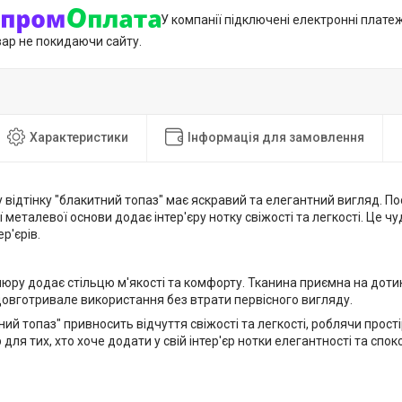
У компанії підключені електронні плате
вар не покидаючи сайту.
Характеристики
Інформація для замовлення
у відтінку "блакитний топаз" має яскравий та елегантний вигляд. 
ої металевої основи додає інтер'єру нотку свіжості та легкості. Це ч
р'єрів.
юру додає стільцю м'якості та комфорту. Тканина приємна на дотик 
довготривале використання без втрати первісного вигляду.
ний топаз" привносить відчуття свіжості та легкості, роблячи прості
 для тих, хто хоче додати у свій інтер'єр нотки елегантності та спок