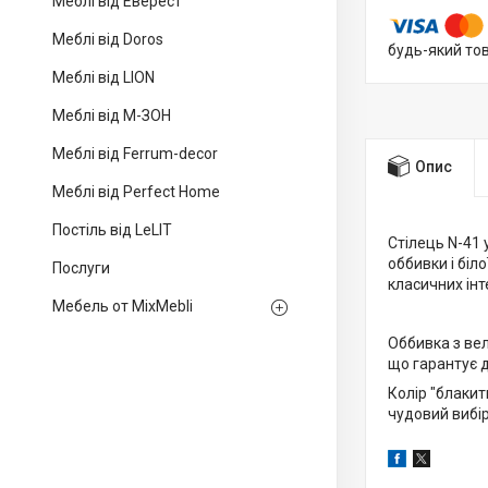
Меблі від Еверест
Меблі від Doros
будь-який то
Меблі від LION
Меблі від М-ЗОН
Меблі від Ferrum-decor
Опис
Меблі від Perfect Home
Постіль від LeLIT
Стілець N-41 
оббивки і біл
Послуги
класичних інте
Мебель от MixMebli
Оббивка з вел
що гарантує 
Колір "блакит
чудовий вибір