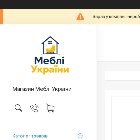
Зараз у компанії неро
Магазин Меблі України
Католог товарів