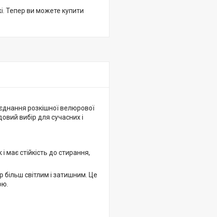
жі. Тепер ви можете купити
Поєднання розкішної велюрової
удовий вибір для сучасних і
і має стійкість до стирання,
р більш світлим і затишним. Це
ою.