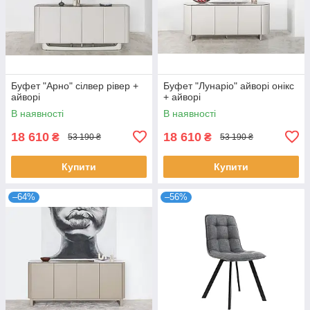
Буфет "Арно" сілвер рівер +
Буфет "Лунаріо" айворі онікс
айворі
+ айворі
В наявності
В наявності
18 610
18 610
₴
₴
53 190 ₴
53 190 ₴
Купити
Купити
–64%
–56%