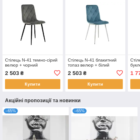
Стілець N-41 темно-сірий
Стілець N-41 блакитний
Стіл
велюр + чорний
топаз велюр + білий
букл
2 503
2 503
1 7
₴
₴
Купити
Купити
Акційні пропозиції та новинки
–65%
–65%