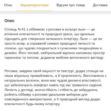
Опис
Характеристики
Відгуки про товар
Доставка
Опис
Стілець N-41 з оббивкою з рогожки в кольорі льон — це
втілення елегантності та природної краси, що ідеально
підходить для створення затишного інтер'єру. Льон — це не
просто колір, а справжній символ природної легкості та
спокою, що чудово поєднується з сучасними тенденціями в
дизайні. Його теплий, нейтральний відтінок наповнює простір
гармонією та теплом, додаючи меблям витонченого вигляду.
Рогожка, завдяки своїй міцності та текстурі, додає стільцю не
лише візуальну привабливість, а й практичність. Виготовлена з
натуральних волокон, вона має чудові дихаючі властивості,
що забезпечують комфорт навіть під час тривалого сидіння.
Легкість у догляді, зносостійкість і стійкість до забруднень
роблять оббивку з рогожки ідеальним вибором для
повсякденного використання, а її природний вигляд додає
елегантності будь-якому інтер'єру.