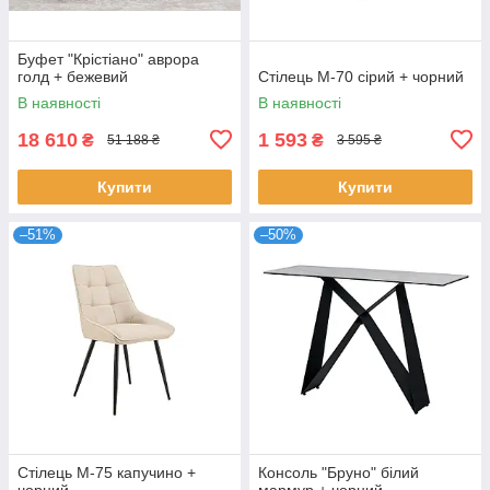
Буфет "Крістіано" аврора
голд + бежевий
Стілець M-70 сірий + чорний
В наявності
В наявності
18 610
1 593
₴
₴
51 188 ₴
3 595 ₴
Купити
Купити
–51%
–50%
Стілець M-75 капучино +
Консоль "Бруно" білий
чорний
мармур + чорний