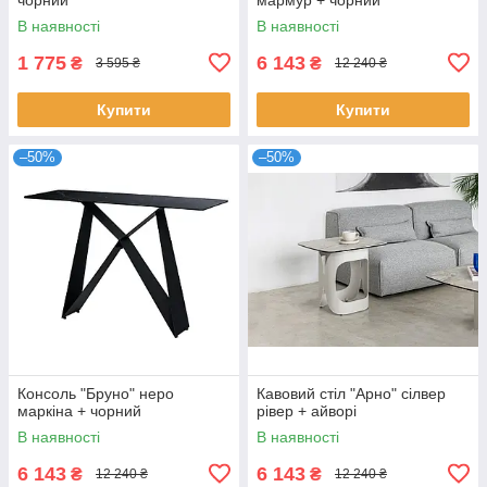
В наявності
В наявності
1 775
6 143
₴
₴
3 595 ₴
12 240 ₴
Купити
Купити
–50%
–50%
Консоль "Бруно" неро
Кавовий стіл "Арно" сілвер
маркіна + чорний
рівер + айворі
В наявності
В наявності
6 143
6 143
₴
₴
12 240 ₴
12 240 ₴