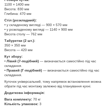
1100 × 1400 мм
Висота: 830 мм
Глибина: 470 мм
Стіл (розкладний):
• у складеному вигляді — 900 × 570 мм
• у розкладеному вигляді — 1140 × 900 мм
Висота столу — 762 мм
Табуретки (2 шт.):
350 × 350 мм
Висота — 420 мм
Кут збору:
•
Лівий (7-подібний)
— визначається самостійно під час
складання.
•
Правий (Г-подібний)
— визначається самостійно під час
складання.
Куточок універсальний, тому напрямок встановлення можна
обрати під час монтажу залежно від планування кухні.
Додаткова інформація:
Вага комплекту:
70 кг
Кількість упаковок:
3