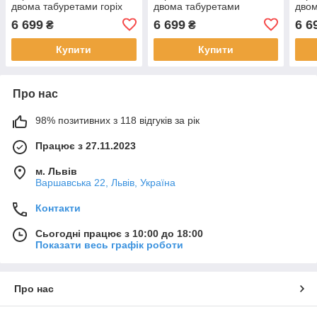
двома табуретами горіх
двома табуретами
двом
еко/шоколад
сонома/шоколад
тем.
6 699
6 699
6 6
₴
₴
Купити
Купити
Про нас
98% позитивних з 118 відгуків за рік
Працює з 27.11.2023
м. Львів
Варшавська 22, Львів, Україна
Контакти
Сьогодні працює з 10:00 до 18:00
Показати весь графік роботи
Про нас