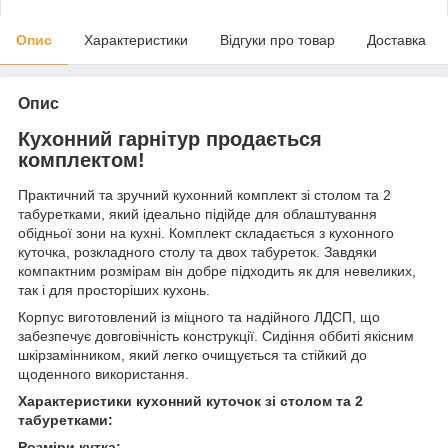
Опис
Характеристики
Відгуки про товар
Доставка
Опис
Кухонний гарнітур продається
комплектом!
Практичний та зручний кухонний комплект зі столом та 2
табуретками, який ідеально підійде для облаштування
обідньої зони на кухні. Комплект складається з кухонного
куточка, розкладного столу та двох табуреток. Завдяки
компактним розмірам він добре підходить як для невеликих,
так і для просторіших кухонь.
Корпус виготовлений із міцного та надійного ЛДСП, що
забезпечує довговічність конструкції. Сидіння оббиті якісним
шкірзамінником, який легко очищується та стійкий до
щоденного використання.
Характеристики кухонний куточок зі столом та 2
табуретками:
Розміри кутка: