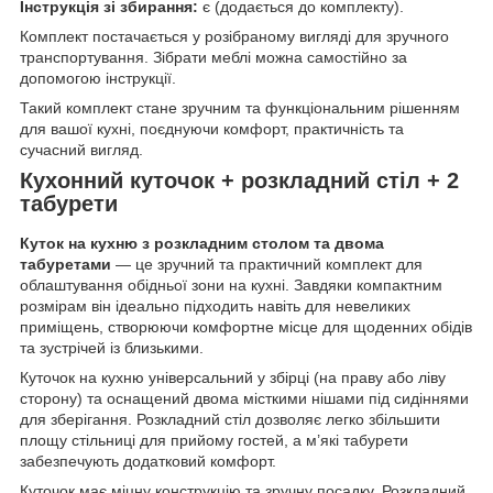
Інструкція зі збирання:
є (додається до комплекту).
Комплект постачається у розібраному вигляді для зручного
транспортування. Зібрати меблі можна самостійно за
допомогою інструкції.
Такий комплект стане зручним та функціональним рішенням
для вашої кухні, поєднуючи комфорт, практичність та
сучасний вигляд.
Кухонний куточок + розкладний стіл + 2
табурети
Куток на кухню з розкладним столом та двома
табуретами
— це зручний та практичний комплект для
облаштування обідньої зони на кухні. Завдяки компактним
розмірам він ідеально підходить навіть для невеликих
приміщень, створюючи комфортне місце для щоденних обідів
та зустрічей із близькими.
Куточок на кухню універсальний у збірці (на праву або ліву
сторону) та оснащений двома місткими нішами під сидіннями
для зберігання. Розкладний стіл дозволяє легко збільшити
площу стільниці для прийому гостей, а м’які табурети
забезпечують додатковий комфорт.
Куточок має міцну конструкцію та зручну посадку. Розкладний