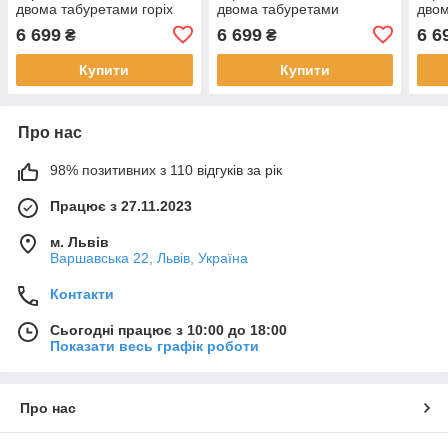
двома табуретами горіх
двома табуретами
двом
еко/шоколад
тем.горіх/шоколад
трюф
6 699
6 699
6 6
₴
₴
Купити
Купити
Про нас
98% позитивних з 110 відгуків за рік
Працює з 27.11.2023
м. Львів
Варшавська 22, Львів, Україна
Контакти
Сьогодні працює з 10:00 до 18:00
Показати весь графік роботи
Про нас