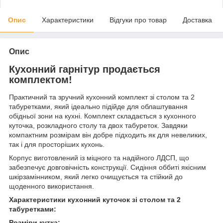
Опис
Характеристики
Відгуки про товар
Доставка
Опис
Кухонний гарнітур продається
комплектом!
Практичний та зручний кухонний комплект зі столом та 2
табуретками, який ідеально підійде для облаштування
обідньої зони на кухні. Комплект складається з кухонного
куточка, розкладного столу та двох табуреток. Завдяки
компактним розмірам він добре підходить як для невеликих,
так і для просторіших кухонь.
Корпус виготовлений із міцного та надійного ЛДСП, що
забезпечує довговічність конструкції. Сидіння оббиті якісним
шкірзамінником, який легко очищується та стійкий до
щоденного використання.
Характеристики кухонний куточок зі столом та 2
табуретками:
Розміри кутка: