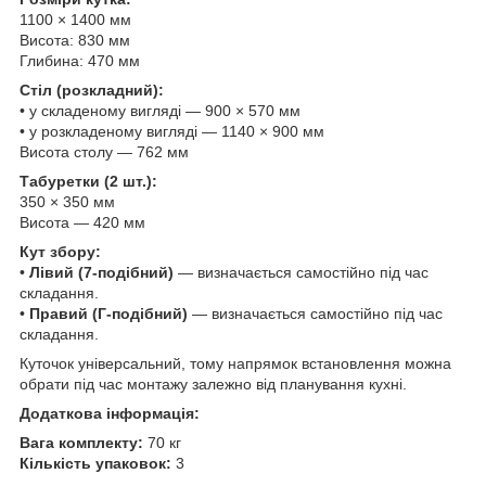
1100 × 1400 мм
Висота: 830 мм
Глибина: 470 мм
Стіл (розкладний):
• у складеному вигляді — 900 × 570 мм
• у розкладеному вигляді — 1140 × 900 мм
Висота столу — 762 мм
Табуретки (2 шт.):
350 × 350 мм
Висота — 420 мм
Кут збору:
•
Лівий (7-подібний)
— визначається самостійно під час
складання.
•
Правий (Г-подібний)
— визначається самостійно під час
складання.
Куточок універсальний, тому напрямок встановлення можна
обрати під час монтажу залежно від планування кухні.
Додаткова інформація:
Вага комплекту:
70 кг
Кількість упаковок:
3