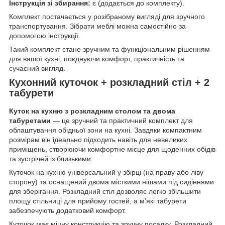
Інструкція зі збирання:
є (додається до комплекту).
Комплект постачається у розібраному вигляді для зручного
транспортування. Зібрати меблі можна самостійно за
допомогою інструкції.
Такий комплект стане зручним та функціональним рішенням
для вашої кухні, поєднуючи комфорт, практичність та
сучасний вигляд.
Кухонний куточок + розкладний стіл + 2
табурети
Куток на кухню з розкладним столом та двома
табуретами
— це зручний та практичний комплект для
облаштування обідньої зони на кухні. Завдяки компактним
розмірам він ідеально підходить навіть для невеликих
приміщень, створюючи комфортне місце для щоденних обідів
та зустрічей із близькими.
Куточок на кухню універсальний у збірці (на праву або ліву
сторону) та оснащений двома місткими нішами під сидіннями
для зберігання. Розкладний стіл дозволяє легко збільшити
площу стільниці для прийому гостей, а м’які табурети
забезпечують додатковий комфорт.
Куточок має міцну конструкцію та зручну посадку. Розкладний