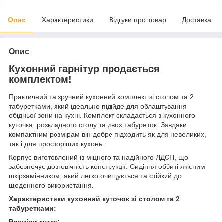
Опис
Характеристики
Відгуки про товар
Доставка
Опис
Кухонний гарнітур продається
комплектом!
Практичний та зручний кухонний комплект зі столом та 2
табуретками, який ідеально підійде для облаштування
обідньої зони на кухні. Комплект складається з кухонного
куточка, розкладного столу та двох табуреток. Завдяки
компактним розмірам він добре підходить як для невеликих,
так і для просторіших кухонь.
Корпус виготовлений із міцного та надійного ЛДСП, що
забезпечує довговічність конструкції. Сидіння оббиті якісним
шкірзамінником, який легко очищується та стійкий до
щоденного використання.
Характеристики кухонний куточок зі столом та 2
табуретками:
Розміри кутка: