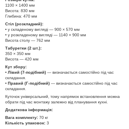
1100 × 1400 мм
Висота: 830 мм
Глибина: 470 мм
Стіл (розкладний):
• у складеному вигляді — 900 × 570 мм
• у розкладеному вигляді — 1140 × 900 мм
Висота столу — 762 мм
Табуретки (2 шт.):
350 × 350 мм
Висота — 420 мм
Кут збору:
•
Лівий (7-подібний)
— визначається самостійно під час
складання.
•
Правий (Г-подібний)
— визначається самостійно під час
складання.
Куточок універсальний, тому напрямок встановлення можна
обрати під час монтажу залежно від планування кухні.
Додаткова інформація:
Вага комплекту:
70 кг
Кількість упаковок:
3