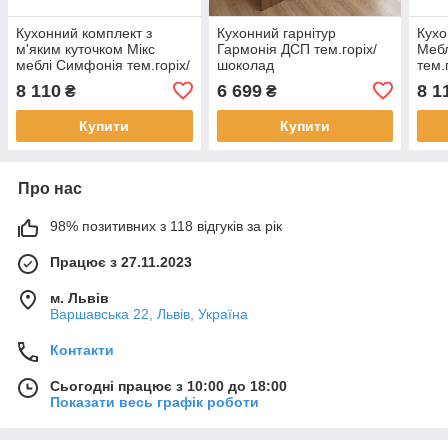
Кухонний комплект з
Кухонний гарнітур
Кухо
м'яким куточком Мікс
Гармонія ДСП тем.горіх/
Мебл
меблі Симфонія тем.горіх/
шоколад
тем.
шоколад (23754)
(002
8 110
6 699
8 1
₴
₴
Купити
Купити
Про нас
98% позитивних з 118 відгуків за рік
Працює з 27.11.2023
м. Львів
Варшавська 22, Львів, Україна
Контакти
Сьогодні працює з 10:00 до 18:00
Показати весь графік роботи