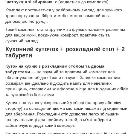
Інструкція зі збирання:
є (додається до комплекту).
Комплект постачається у розібраному вигляді для зручного
транспортування. Зібрати меблі можна самостійно за
допомогою інструкції.
Такий комплект стане зручним та функціональним рішенням
для вашої кухні, поєднуючи комфорт, практичність та
сучасний вигляд.
Кухонний куточок + розкладний стіл + 2
табурети
Куток на кухню з розкладним столом та двома
табуретами
— це зручний та практичний комплект для
облаштування обідньої зони на кухні. Завдяки компактним
розмірам він ідеально підходить навіть для невеликих
приміщень, створюючи комфортне місце для щоденних обідів
та зустрічей із близькими.
Куточок на кухню універсальний у збірці (на праву або ліву
сторону) та оснащений двома місткими нішами під сидіннями
для зберігання. Розкладний стіл дозволяє легко збільшити
площу стільниці для прийому гостей, а м’які табурети
забезпечують додатковий комфорт.
Куточок має міцну конструкцію та зручну посадку. Розкладний