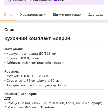
Опис
Характеристики
Відгуки про товар
Доставка
Опис
Кухонний комплект Боярин
Матеріали:
• Корпус: ламінована ДСП 16 мм
• Крайка: ПВХ 0,45 мм
• Оббивка: шкірозамінник або тканина
Розміри:
• Куточок: 110 × 110 × 82 см
• Стіл: висота 75 см, діаметр 80 см
• Табурет: висота 45 см, діаметр 35 см
Варіанти кольорів:
ДСП:
Антрацит, Бетон, Білий, Венге темний, Горіх, Кашемір, Крафт,
Дуб сонома, Дуб тахо, Трюфель