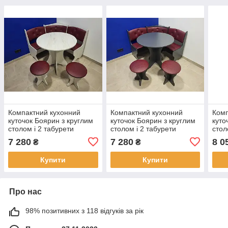
Компактний кухонний
Компактний кухонний
Комп
куточок Боярин з круглим
куточок Боярин з круглим
куто
столом і 2 табурети
столом і 2 табурети
стол
110х110 см Крафт /
110х110 см Антрацит /
110х
7 280
7 280
8 0
₴
₴
Екошкіра Бордо
Екошкіра Бордо
Екош
Купити
Купити
Про нас
98% позитивних з 118 відгуків за рік