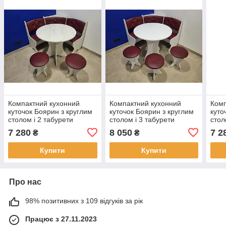
Компактний кухонний
Компактний кухонний
Комп
куточок Боярин з круглим
куточок Боярин з круглим
куто
столом і 2 табурети
столом і 3 табурети
стол
110х110 см Крафт /
110х110 см Білий /
110х
7 280
8 050
7 2
₴
₴
Екошкіра Бордо
Екошкіра Бордо
Екош
Купити
Купити
Про нас
98% позитивних з 109 відгуків за рік
Працює з 27.11.2023