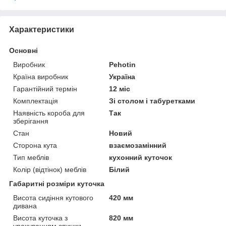
Характеристики
Основні
Виробник
Pehotin
Країна виробник
Україна
Гарантійний термін
12 міс
Комплектація
Зі столом і табуретками
Наявність короба для
Так
зберігання
Стан
Новий
Сторона кута
взаємозамінний
Тип меблів
кухонний куточок
Колір (відтінок) меблів
Білий
Габаритні розміри куточка
Висота сидіння кутового
420 мм
дивана
Висота куточка з
820 мм
урахуванням спинки