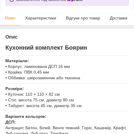
Опис
Характеристики
Відгуки про товар
Доставка
Опис
Кухонний комплект Боярин
Матеріали:
• Корпус: ламінована ДСП 16 мм
• Крайка: ПВХ 0,45 мм
• Оббивка: шкірозамінник або тканина
Розміри:
• Куточок: 110 × 110 × 82 см
• Стіл: висота 75 см, діаметр 80 см
• Табурет: висота 45 см, діаметр 35 см
Варіанти кольорів:
ДСП:
Антрацит, Бетон, Білий, Венге темний, Горіх, Кашемір, Крафт,
Дуб сонома, Дуб тахо, Трюфель